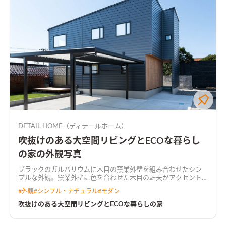
DETAIL HOME（ディテールホーム）
吹抜けのある大空間リビングとECOな暮らし
の家の外観写真
ブラックのガルバリウムに木目の窯業外壁を組み合わせたシン
プルな外観。窯業外壁に色を合わせた木目の軒天がアクセント
になっている
住宅密集地の中に広くて明るいリビングを実現さ
#
外観
#
シンプル・ナチュラル
#
モダン
せる為に、浴室などの水廻りを2階にもっていくことによって、
1階の居住スペースを広く有効活用できる間取りに。 吹抜けを取
吹抜けのある大空間リビングとECOな暮らしの家
り入れて光がリビングに落ちる。 2階に水廻りと収納を一体でつ
くり家事楽な洗濯動線を実現。 太陽光とハイブリット給湯器を