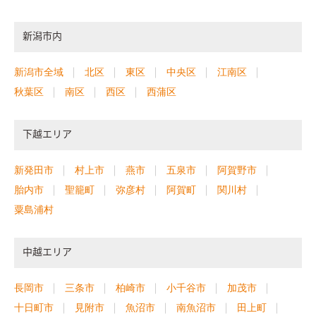
新潟市内
新潟市全域
北区
東区
中央区
江南区
秋葉区
南区
西区
西蒲区
下越エリア
新発田市
村上市
燕市
五泉市
阿賀野市
胎内市
聖籠町
弥彦村
阿賀町
関川村
粟島浦村
中越エリア
長岡市
三条市
柏崎市
小千谷市
加茂市
十日町市
見附市
魚沼市
南魚沼市
田上町