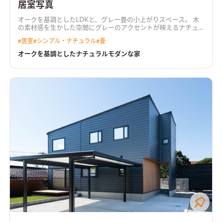
居室写真
オークを基調としたLDKと、グレー畳の小上がりスペース。 木
の素材感を生かした空間にグレーのアクセントが映えるナチュ
ラルモダンな空間。
#
居室
#
シンプル・ナチュラル
#
畳
オークを基調としたナチュラルモダンな家