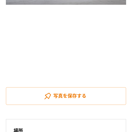
写真を
保存する
場所