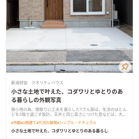
新潟材協 クオリティハウス
小さな土地で叶えた、コダワリとゆとりのあ
る暮らしの外観写真
狭小地の為、間取りに工夫を凝らしたYさん邸は、生活のほとん
どを2階で過ごす設計。天井と同じ高さにつけた窓などは、大き
さや取付位置を考え、1階2階共に光と風がたっぷりと入るよう
#
外観
#
2階建て
#
片流れ屋根
#
シンプル・ナチュラル
にしました。全体を白でまとめた空間に、木の質感や淡い色合
いがアクセントとなり、北欧ナチュラルなやさしい雰囲気をつく
小さな土地で叶えた、コダワリとゆとりのある暮らし
り出しています。ニッチや造り付の棚もポイントのひとつです。