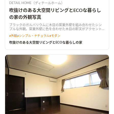
DETAIL HOME（ディテールホーム）
吹抜けのある大空間リビングとECOな暮らし
の家の外観写真
ブラックのガルバリウムに木目の窯業外壁を組み合わせたシン
プルな外観。窯業外壁に色を合わせた木目の軒天がアクセント
になっている
住宅密集地の中に広くて明るいリビングを実現さ
#
外観
#
シンプル・ナチュラル
#
モダン
せる為に、浴室などの水廻りを2階にもっていくことによって、
1階の居住スペースを広く有効活用できる間取りに。 吹抜けを取
吹抜けのある大空間リビングとECOな暮らしの家
り入れて光がリビングに落ちる。 2階に水廻りと収納を一体でつ
くり家事楽な洗濯動線を実現。 太陽光とハイブリット給湯器を
搭載してW発電によるECOな住宅が完成。
吹抜けと大開口で明
るい広々リビングリビングの横にはウッドデッキで繋がる庭が
あり、視線が抜け開放感のある空間。
木目天井がアクセントのキ
ッチンキッチンのカラーに合うクロスを選んだ。キッチン上部
には木目のアクセントクロスを付けた下がり天井を設けた。