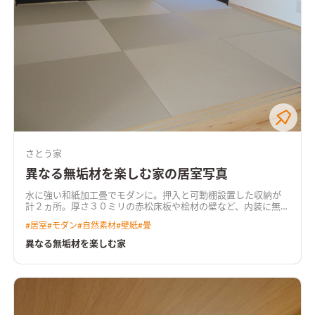
さとう家
異なる無垢材を楽しむ家の居室写真
水に強い和紙加工畳でモダンに。押入と可動棚設置した収納が
計２ヵ所。
厚さ３０ミリの赤松床板や桧材の壁など、内装に無垢
材を多用した温もりある住まいになっております！
#
居室
#
モダン
#
自然素材
#
壁紙
#
畳
異なる無垢材を楽しむ家