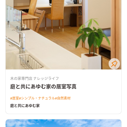
木の家専門店 ナレッジライフ
庭と共にあゆむ家の居室写真
#
居室
#
シンプル・ナチュラル
#
自然素材
庭と共にあゆむ家