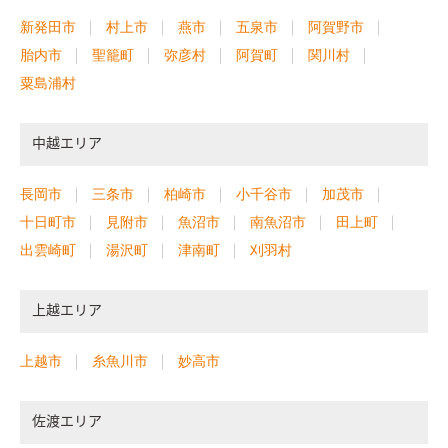
新発田市
村上市
燕市
五泉市
阿賀野市
胎内市
聖籠町
弥彦村
阿賀町
関川村
粟島浦村
中越エリア
長岡市
三条市
柏崎市
小千谷市
加茂市
十日町市
見附市
魚沼市
南魚沼市
田上町
出雲崎町
湯沢町
津南町
刈羽村
上越エリア
上越市
糸魚川市
妙高市
佐渡エリア