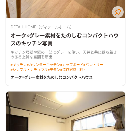
DETAIL HOME（ディテールホーム）
オーク×グレー素材をたのしむコンパクトハウ
スのキッチン写真
キッチン腰壁や壁の一部にグレーを使い、天井と共に落ち着き
のある上質な空間を演出
#
キッチン
#
カウンターキッチン
#
カップボード
#
パントリー
#
シンプル・ナチュラル
#
モダン
#
造作家具（棚）
オーク×グレー素材をたのしむコンパクトハウス