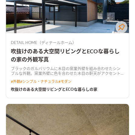
DETAIL HOME（ディテールホーム）
吹抜けのある大空間リビングとECOな暮らし
の家の外観写真
ブラックのガルバリウムに木目の窯業外壁を組み合わせたシン
プルな外観。窯業外壁に色を合わせた木目の軒天がアクセント
になっている
住宅密集地の中に広くて明るいリビングを実現さ
#
外観
#
シンプル・ナチュラル
#
モダン
せる為に、浴室などの水廻りを2階にもっていくことによって、
1階の居住スペースを広く有効活用できる間取りに。 吹抜けを取
吹抜けのある大空間リビングとECOな暮らしの家
り入れて光がリビングに落ちる。 2階に水廻りと収納を一体でつ
くり家事楽な洗濯動線を実現。 太陽光とハイブリット給湯器を
搭載してW発電によるECOな住宅が完成。
吹抜けと大開口で明
るい広々リビングリビングの横にはウッドデッキで繋がる庭が
あり、視線が抜け開放感のある空間。
木目天井がアクセントのキ
ッチンキッチンのカラーに合うクロスを選んだ。キッチン上部
には木目のアクセントクロスを付けた下がり天井を設けた。