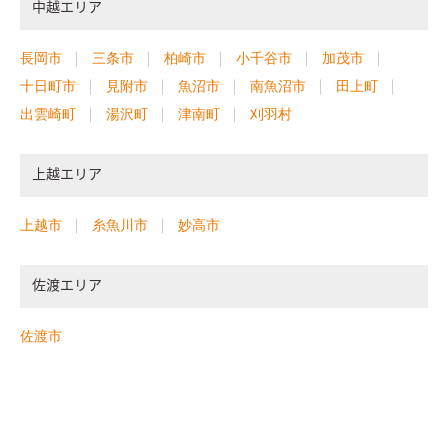
中越エリア
長岡市
三条市
柏崎市
小千谷市
加茂市
十日町市
見附市
魚沼市
南魚沼市
田上町
出雲崎町
湯沢町
津南町
刈羽村
上越エリア
上越市
糸魚川市
妙高市
佐渡エリア
佐渡市