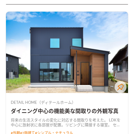
DETAIL HOME（ディテールホーム）
ダイニング中心の機能美な間取りの外観写真
将来の生活スタイルの変化に対応する間取りを考えた。 LDKを
中心に放射状に各部屋が配置。リビングに隣接する寝室。 セン
ターダイニング吹抜け。吹抜けと繋がる共有デスクルーム。 み
#
外観
#
2階建て
#
シンプル・ナチュラル