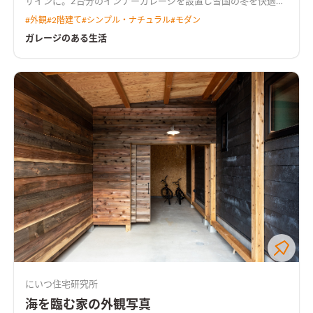
ザインに。2台分のインナーガレージを設置し雪国の冬を快適に
開放的なオープンガレージを庭とつなげ、敷地を有効的に活用。
#
外観
#
2階建て
#
シンプル・ナチュラル
#
モダン
LDKの床にホワイトオーク柄を採用し、アクセントとなるクロ
スやカラフルなモザイクタイルを随所にちりばめた。
白いガル
ガレージのある生活
バリウムが際立つ外観外観は白いガルバリウム鋼板の鎧張りを
ベースにシンプルなデザインに。2台分のインナーガレージを設
置し雪国の冬を快適に
勾配天井で開放感のあるリビング勾配天
井で天井高3メートル。内装の仕上げも明るい印象にまとめ空間
を広く演出
ビタミンカラーが彩をそえるキッチン元気がでるビ
タミンカラーのイエローのクロスをアクセントとして毎日の暮
らしに彩をそえる
にいつ住宅研究所
海を臨む家の外観写真