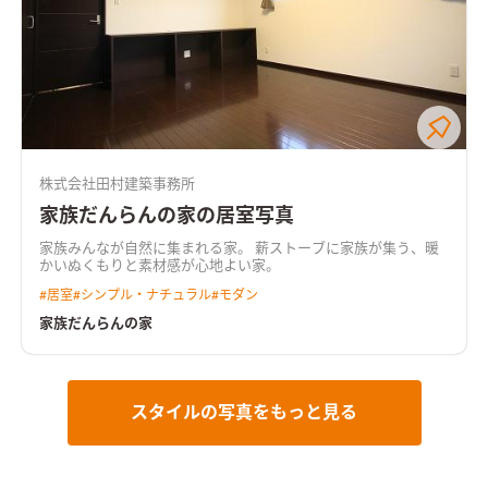
株式会社田村建築事務所
家族だんらんの家の居室写真
家族みんなが自然に集まれる家。 薪ストーブに家族が集う、暖
かいぬくもりと素材感が心地よい家。
#
居室
#
シンプル・ナチュラル
#
モダン
家族だんらんの家
スタイルの写真をもっと見る