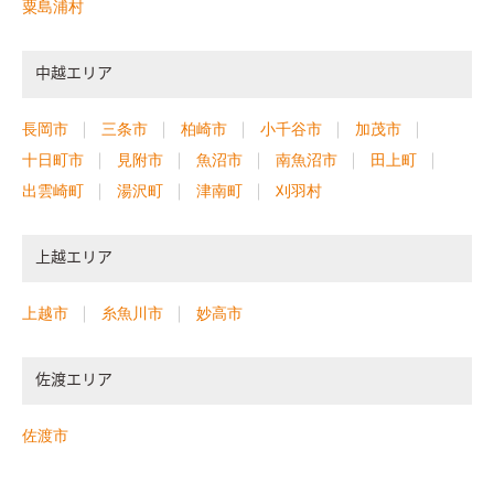
粟島浦村
中越エリア
長岡市
三条市
柏崎市
小千谷市
加茂市
十日町市
見附市
魚沼市
南魚沼市
田上町
出雲崎町
湯沢町
津南町
刈羽村
上越エリア
上越市
糸魚川市
妙高市
佐渡エリア
佐渡市