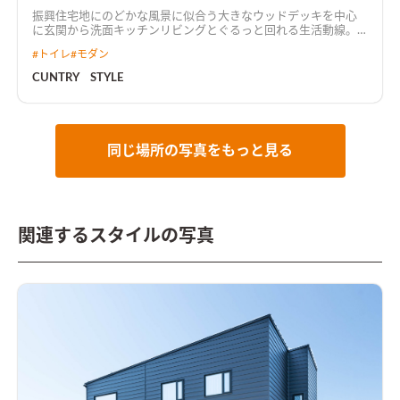
振興住宅地にのどかな風景に似合う大きなウッドデッキを中心
に玄関から洗面キッチンリビングとぐるっと回れる生活動線。
小さなお子様がいるためリビング裏収納も。洗面室と脱衣場が
#
トイレ
#
モダン
分かれサンルーム兼用ですが奥にはファミリークローゼットも
あります。その他1・2F共に大きな収納もあるので家族のものが
CUNTRY STYLE
沢山片付きます。キッチンはモールテックスでモダンなカントリ
ー調に仕上がりました。
同じ場所の写真をもっと見る
関連するスタイルの写真