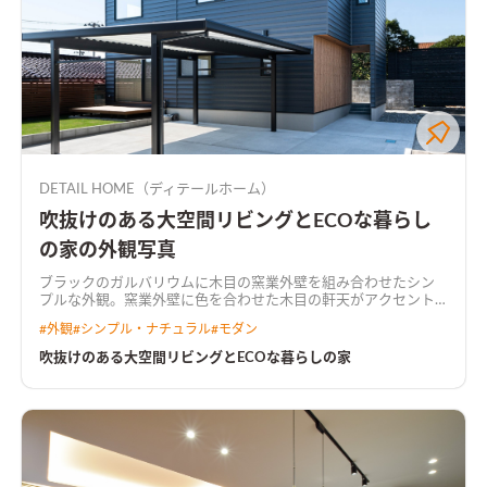
DETAIL HOME（ディテールホーム）
吹抜けのある大空間リビングとECOな暮らし
の家の外観写真
ブラックのガルバリウムに木目の窯業外壁を組み合わせたシン
プルな外観。窯業外壁に色を合わせた木目の軒天がアクセント
になっている
住宅密集地の中に広くて明るいリビングを実現さ
#
外観
#
シンプル・ナチュラル
#
モダン
せる為に、浴室などの水廻りを2階にもっていくことによって、
1階の居住スペースを広く有効活用できる間取りに。 吹抜けを取
吹抜けのある大空間リビングとECOな暮らしの家
り入れて光がリビングに落ちる。 2階に水廻りと収納を一体でつ
くり家事楽な洗濯動線を実現。 太陽光とハイブリット給湯器を
搭載してW発電によるECOな住宅が完成。
吹抜けと大開口で明
るい広々リビングリビングの横にはウッドデッキで繋がる庭が
あり、視線が抜け開放感のある空間。
木目天井がアクセントのキ
ッチンキッチンのカラーに合うクロスを選んだ。キッチン上部
には木目のアクセントクロスを付けた下がり天井を設けた。