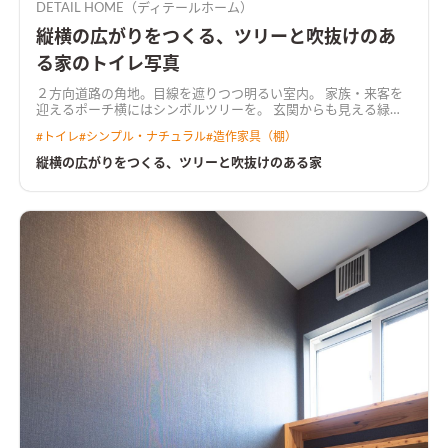
DETAIL HOME（ディテールホーム）
縦横の広がりをつくる、ツリーと吹抜けのあ
る家のトイレ写真
２方向道路の角地。目線を遮りつつ明るい室内。 家族・来客を
迎えるポーチ横にはシンボルツリーを。 玄関からも見える緑
は、外とのつながりをもたせてより明るい空間に。 リビングは
#
トイレ
#
シンプル・ナチュラル
#
造作家具（棚）
吹抜けとシンボルツリーを臨む大きな開口部で、縦と横の奥行き
による開放感をつくりだす。
縦横の広がりをつくる、ツリーと吹抜けのある家