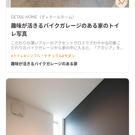
DETAIL HOME（ディテールホーム）
趣味が活きるバイクガレージのある家のトイ
レ写真
こだわりの薄いブルーのアクセントクロスでさわやかな印象
こ
だわりのバイクガレージから家の中に入ると、「アカシア」を基
調とした落ち着いた雰囲気のLDK。 リビング続きの和室や鉄骨
#
トイレ
#
シンプル・ナチュラル
#
モダン
階段、開口の先に広がる庭は、暮らしをより豊かにする。
アカ
シアを基調とした落ち着いた雰囲気のLDK壁掛けTV裏はこだわ
趣味が活きるバイクガレージのある家
りのタイルで空間のアクセントに
キッチンは濃いめの木調をセ
レクトキッチンはLDKの雰囲気に合わせて濃いめの木調をセレ
クト。キッチン横につながる水回り動線はより普段の家事動線
を楽にする
施主こだわりのバイクガレージ趣味のバイク用品な
どをガレージに収納、暮らしながらカスタマイズしていく