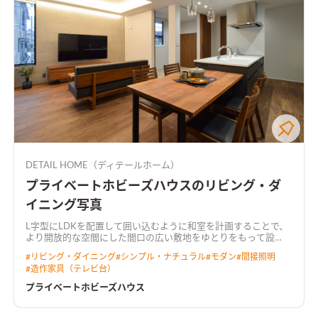
DETAIL HOME（ディテールホーム）
プライベートホビーズハウスのリビング・ダ
イニング写真
L字型にLDKを配置して囲い込むように和室を計画することで、
より開放的な空間にした
間口の広い敷地をゆとりをもって設
計。 キッチンには行き止まりがなく、ぐるぐると回遊できる動
#
リビング・ダイニング
#
シンプル・ナチュラル
#
モダン
#
間接照明
線とした。 LDKからは中庭が望め、植栽が四季の移ろいを感じ
#
造作家具（テレビ台）
させてくれる。 2階にご夫婦で使えるホビールームを設置し、コ
ロナ禍でのお家時間の充実や、リモートワークなど多岐に渡り
プライベートホビーズハウス
用途がある。 トーンを落とした飽きのこないインテリアと造作
家具が調和した住まい。
天井を彫り込んで折り上げ照明を配し
た広がりのあるLDK天井をきれいに残しつつ、広がりのある空間