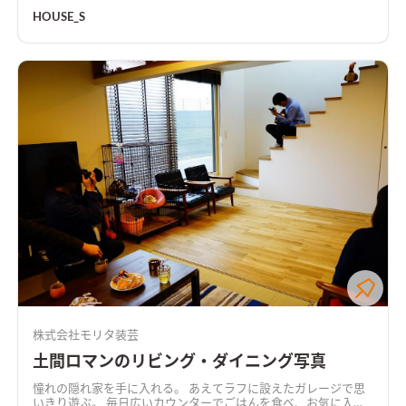
生まれた二世帯住宅です。
HOUSE_S
株式会社モリタ装芸
土間ロマンのリビング・ダイニング写真
憧れの隠れ家を手に入れる。 あえてラフに設えたガレージで思
いきり遊ぶ。 毎日広いカウンターでごはんを食べ、お気に入り