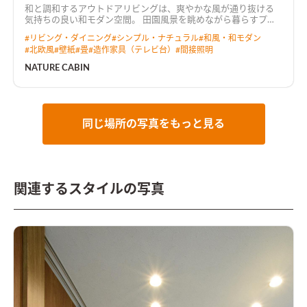
和と調和するアウトドアリビングは、爽やかな風が通り抜ける
気持ちの良い和モダン空間。 田園風景を眺めながら暮らすプラ
イベートデッキでは、テーブルを移動させてBBQを楽しめる。
#
リビング・ダイニング
#
シンプル・ナチュラル
#
和風・和モダン
#
北欧風
#
壁紙
#
畳
#
造作家具（テレビ台）
#
間接照明
NATURE CABIN
同じ場所の写真をもっと見る
関連するスタイルの写真