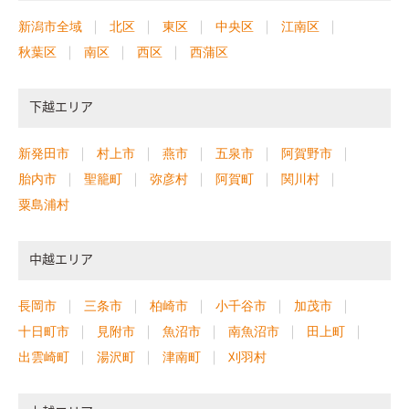
新潟市全域
北区
東区
中央区
江南区
秋葉区
南区
西区
西蒲区
下越エリア
新発田市
村上市
燕市
五泉市
阿賀野市
胎内市
聖籠町
弥彦村
阿賀町
関川村
粟島浦村
中越エリア
長岡市
三条市
柏崎市
小千谷市
加茂市
十日町市
見附市
魚沼市
南魚沼市
田上町
出雲崎町
湯沢町
津南町
刈羽村