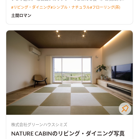
の和室で普段を過ごす。 リビングと連続するこだわりの土間で
#
リビング・ダイニング
#
シンプル・ナチュラル
#
フローリング(茶)
音楽を奏でる。 毎日が少年の頃のように楽しいお家です。
土間ロマン
株式会社グリーンハウスシミズ
NATURE CABINのリビング・ダイニング写真