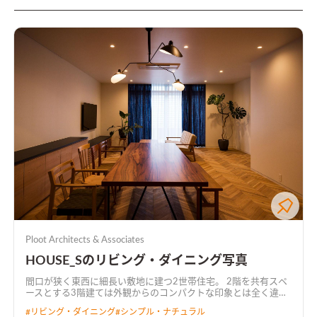
Ploot Architects & Associates
HOUSE_Sのリビング・ダイニング写真
間口が狭く東西に細長い敷地に建つ2世帯住宅。 2階を共有スペ
ースとする3階建ては外観からのコンパクトな印象とは全く違っ
た内部空間が広がる。 玄関や水周りは共有しながらも世帯ごと
#
リビング・ダイニング
#
シンプル・ナチュラル
の居住スペースを明確に分け、住む人の暮らしかたから居住性が