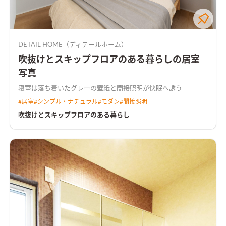
DETAIL HOME（ディテールホーム）
吹抜けとスキップフロアのある暮らしの居室
写真
寝室は落ち着いたグレーの壁紙と間接照明が快眠へ誘う
#
居室
#
シンプル・ナチュラル
#
モダン
#
間接照明
吹抜けとスキップフロアのある暮らし