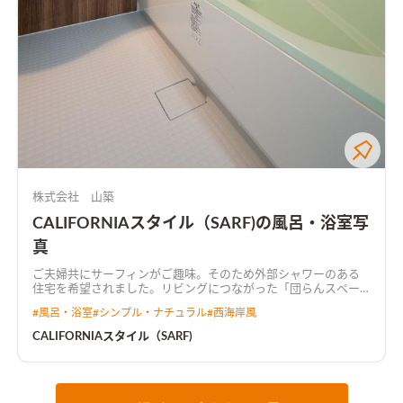
株式会社 山築
CALIFORNIAスタイル（SARF)の風呂・浴室写
真
ご夫婦共にサーフィンがご趣味。そのため外部シャワーのある
住宅を希望されました。リビングにつながった「団らんスペー
ス」はハンモックを吊るしウッドデッキに面した大きなオープ
#
風呂・浴室
#
シンプル・ナチュラル
#
西海岸風
ンウィンでゆったり過ごす。玄関は広い土間仕様。靴の多いご夫
婦にピッタリな大きなシューズクロークも満足。2階はPOPなイ
CALIFORNIAスタイル（SARF)
メージで建具がすべて原色のペイントドア。屋根なりの天井で生
まれたロフト空間も4.5帖と広々。理想の住宅です。