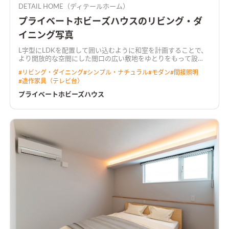
DETAIL HOME（ディテールホーム）
プライベートホビーズハウスのリビング・ダ
イニング写真
L字型にLDKを配置して囲い込むように和室を計画することで、
より開放的な空間にした
間口の広い敷地をゆとりをもって設
計。 キッチンには行き止まりがなく、ぐるぐると回遊できる動
#
リビング・ダイニング
#
シンプル・ナチュラル
#
モダン
#
間接照明
線とした。 LDKからは中庭が望め、植栽が四季の移ろいを感じ
#
造作家具（テレビ台）
させてくれる。 2階にご夫婦で使えるホビールームを設置し、コ
ロナ禍でのお家時間の充実や、リモートワークなど多岐に渡り
プライベートホビーズハウス
用途がある。 トーンを落とした飽きのこないインテリアと造作
家具が調和した住まい。
天井を彫り込んで折り上げ照明を配し
た広がりのあるLDK天井をきれいに残しつつ、広がりのある空間
を演出しました。 カーテンボックスを造作し、カーテンレール
を隠すことによって、生活感を感じさせない工夫も施していま
す。
プライベートなホビールームオンラインゲームやリモートワ
ークに集中できるよう、あえて個室化したプライベートなホビ
ールーム。 たくさんもっている漫画本を収納できる大容量の本
棚を造作しました