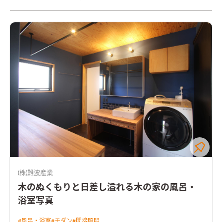
(株)難波産業
木のぬくもりと日差し溢れる木の家の風呂・
浴室写真
#
風呂・浴室
#
モダン
#
間接照明