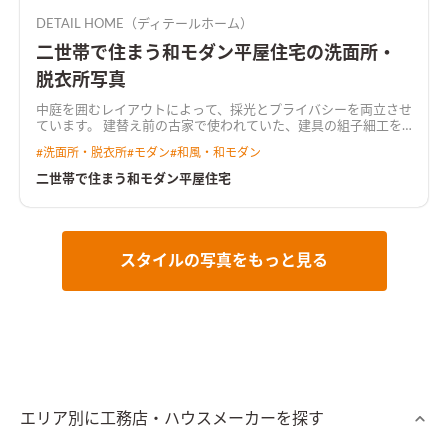
DETAIL HOME（ディテールホーム）
二世帯で住まう和モダン平屋住宅の洗面所・
脱衣所写真
中庭を囲むレイアウトによって、採光とプライバシーを両立させ
ています。 建替え前の古家で使われていた、建具の組子細工を
再利用し、新旧が絶妙に融合したデザインとなりました。
#
洗面所・脱衣所
#
モダン
#
和風・和モダン
二世帯で住まう和モダン平屋住宅
スタイルの写真をもっと見る
エリア別に工務店・ハウスメーカーを探す