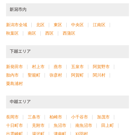
新潟市内
新潟市全域
北区
東区
中央区
江南区
秋葉区
南区
西区
西蒲区
下越エリア
新発田市
村上市
燕市
五泉市
阿賀野市
胎内市
聖籠町
弥彦村
阿賀町
関川村
粟島浦村
中越エリア
長岡市
三条市
柏崎市
小千谷市
加茂市
十日町市
見附市
魚沼市
南魚沼市
田上町
出雲崎町
湯沢町
津南町
刈羽村