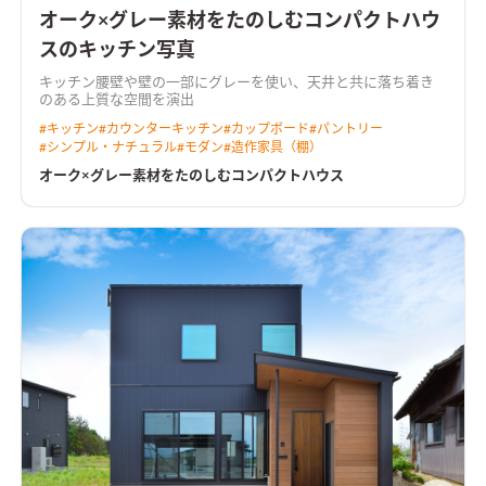
オーク×グレー素材をたのしむコンパクトハウ
スのキッチン写真
キッチン腰壁や壁の一部にグレーを使い、天井と共に落ち着き
のある上質な空間を演出
#
キッチン
#
カウンターキッチン
#
カップボード
#
パントリー
#
シンプル・ナチュラル
#
モダン
#
造作家具（棚）
オーク×グレー素材をたのしむコンパクトハウス