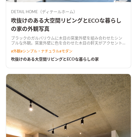
DETAIL HOME（ディテールホーム）
吹抜けのある大空間リビングとECOな暮らし
の家の外観写真
ブラックのガルバリウムに木目の窯業外壁を組み合わせたシン
プルな外観。窯業外壁に色を合わせた木目の軒天がアクセント
になっている
住宅密集地の中に広くて明るいリビングを実現さ
#
外観
#
シンプル・ナチュラル
#
モダン
せる為に、浴室などの水廻りを2階にもっていくことによって、
1階の居住スペースを広く有効活用できる間取りに。 吹抜けを取
吹抜けのある大空間リビングとECOな暮らしの家
り入れて光がリビングに落ちる。 2階に水廻りと収納を一体でつ
くり家事楽な洗濯動線を実現。 太陽光とハイブリット給湯器を
搭載してW発電によるECOな住宅が完成。
吹抜けと大開口で明
るい広々リビングリビングの横にはウッドデッキで繋がる庭が
あり、視線が抜け開放感のある空間。
木目天井がアクセントのキ
ッチンキッチンのカラーに合うクロスを選んだ。キッチン上部
には木目のアクセントクロスを付けた下がり天井を設けた。