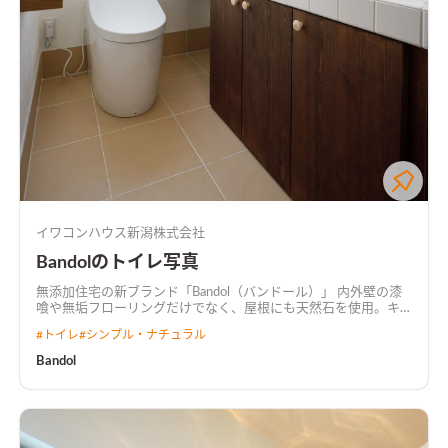
イワコンハウス新潟株式会社
Bandolのトイレ写真
無添加住宅の新ブランド「Bandol（バンドール）」 内外壁の漆
喰や無垢フローリングだけでなく、屋根にも天然石を使用。キ
ッチンやカップボードを始め、室内建具、洗面台、お風呂まで
#
トイレ
#
シンプル・ナチュラル
もが無添加住宅オリジナル製品によるオーダーメイドです。
Bandol