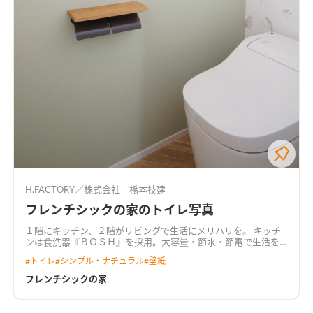
H.FACTORY／株式会社 橋本技建
フレンチシックの家のトイレ写真
１階にキッチン、２階がリビングで生活にメリハリを。 キッチ
ンは食洗器『ＢＯＳＨ』を採用。大容量・節水・節電で生活を
助けます。 パステルカラーの壁紙で爽やかに、とってもカワイ
#
トイレ
#
シンプル・ナチュラル
#
壁紙
イお家ができました
フレンチシックの家