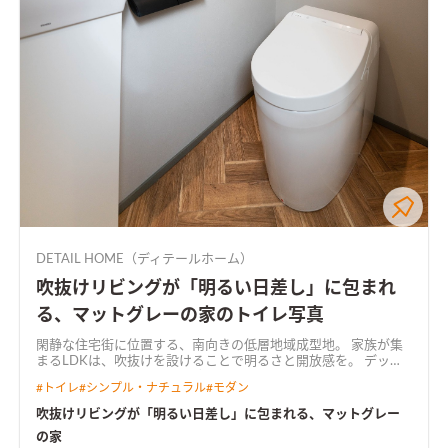
DETAIL HOME（ディテールホーム）
吹抜けリビングが「明るい日差し」に包まれ
る、マットグレーの家のトイレ写真
閑静な住宅街に位置する、南向きの低層地域成型地。 家族が集
まるLDKは、吹抜けを設けることで明るさと開放感を。 デッキ
スペースへのつながりは、隣接した住宅の気配を消しながら、
#
トイレ
#
シンプル・ナチュラル
#
モダン
決して閉じすぎない空間づくりを意識した。 小上がりとした畳
スペースは、キッズスペースを併用し、水回りへの動線の中で、
吹抜けリビングが「明るい日差し」に包まれる、マットグレー
「使える」収納計画を盛り込んだ。 使いやすさと実用性、コス
の家
トバランスを考えた上で、お施主様の求めるデザインを実現しま