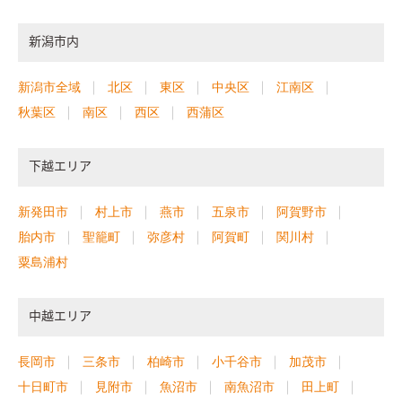
新潟市内
新潟市全域
北区
東区
中央区
江南区
秋葉区
南区
西区
西蒲区
下越エリア
新発田市
村上市
燕市
五泉市
阿賀野市
胎内市
聖籠町
弥彦村
阿賀町
関川村
粟島浦村
中越エリア
長岡市
三条市
柏崎市
小千谷市
加茂市
十日町市
見附市
魚沼市
南魚沼市
田上町