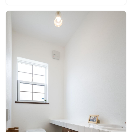
した。 印象的なマットグレーの外観と、シンプルなオークを基
調としながら、鉄骨階段や快適設備も盛り込んだ、家族に寄り
添う住まいです。
開放感抜群の吹抜けリビング鉄骨階段を取り込
んだ吹抜けリビング。アイアンの塗装はグレーで統一
セミオープ
ンの対面キッチンリビングとの中間に配置した小上がりの畳空
間は、キッズスペースを兼用。ダイニングテーブルは制作。腰
壁クロス・柱のタイル・テーブルのアイアン脚をそれぞれをグ
レーで統一
リビングとつながる畳スペースリビングとつなげる
ことで、空間を広くみせた。ワークスペースとしても利用できる
ように、カウンターは広めに造作。