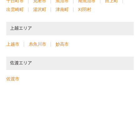
十日町市
見附市
魚沼市
南魚沼市
田上町
出雲崎町
湯沢町
津南町
刈羽村
上越エリア
上越市
糸魚川市
妙高市
佐渡エリア
佐渡市