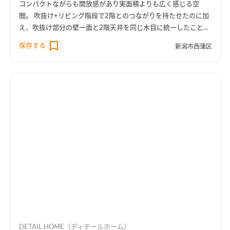
コンパクトながらも開放感があり実面積よりも広く感じる空
間。 吹抜け+リビング階段で2階とのつながりを持たせたのに加
え、吹抜け部分の壁一面と2階天井を同じ木目に統一したことに
より、1階・2階の一体感を演出しました。 趣味のピアノ室は、
保存する
新潟市西蒲区
楽譜を整理する本棚を壁一面に設け、屋外への防音効果も担って
います。
DETAIL HOME（ディテールホーム）