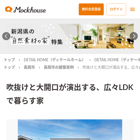
無料会員登録
ログイン
トップ
DETAIL HOME（ディテールホーム）
DETAIL HOME（ディ
トップ
長岡市
長岡市の建築実例
吹抜けと大開口が演出する、広々L
吹抜けと大開口が演出する、広々LDK
で暮らす家