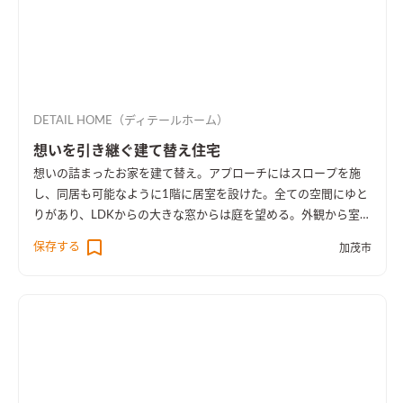
DETAIL HOME（ディテールホーム）
想いを引き継ぐ建て替え住宅
想いの詰まったお家を建て替え。アプローチにはスロープを施
し、同居も可能なように1階に居室を設けた。全ての空間にゆと
りがあり、LDKからの大きな窓からは庭を望める。外観から室内
空間まで広さを感じる事のできるお家となった。
保存する
加茂市