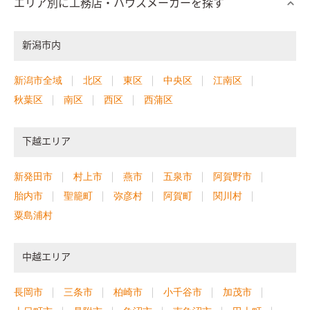
エリア別に工務店・ハウスメーカーを探す
新潟市内
新潟市全域
北区
東区
中央区
江南区
秋葉区
南区
西区
西蒲区
下越エリア
新発田市
村上市
燕市
五泉市
阿賀野市
胎内市
聖籠町
弥彦村
阿賀町
関川村
粟島浦村
中越エリア
長岡市
三条市
柏崎市
小千谷市
加茂市