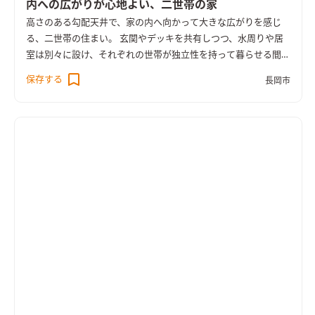
内への広がりが心地よい、二世帯の家
高さのある勾配天井で、家の内へ向かって大きな広がりを感じ
る、二世帯の住まい。 玄関やデッキを共有しつつ、水周りや居
室は別々に設け、それぞれの世帯が独立性を持って暮らせる間取
りです。 羽目板の壁にブラックのアイアン階段、グレーの面材
保存する
長岡市
が落ち着いた印象のオープンキッチンにブルーグレーのタイル
など、木の温かみと共にどこかシャープさも感じるインテリアが
魅力的。 一部の内装に用いたウィリアム・モリスの壁紙も、シ
ックな色合いと美しい植物の模様で住まいの印象を作っていま
す。 壁付加断熱やトリプルサッシを採用し、UA値0.26となる高
い断熱性能も特徴。 二つの世帯が集いながら、心地よい距離感
で暮らす住まいです。 ＜UA値0.26／C値0.2＞