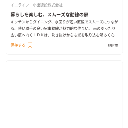
イエライフ 小出建設株式会社
暮らしを楽しむ、スムーズな動線の家
キッチンからダイニング、水回りが短い直線でスムーズにつなが
る、使い勝手の良い家事動線が魅力的な住まい。 南のゆったり
広い庭へ向くＬＤＫは、吹き抜けからも光を取り込む明るく心
地よい空間。 奥行きのあるウッドデッキを介して庭へと暮らし
保存する
見附市
が広がります。 リビングに隣り合う和室はＬＤＫと一体で使え
る開放的なスペース。 無垢の床や羽目板の天井、空間にぴった
りと納めた木製の造作家具など、あたたかな木の質感が室内に寛
いだ雰囲気をつくっています。 ＨEAT20 Ｇ2以上の断熱性能を
備え床下エアコンによる暖房を採用。性能も使い勝手も大切に
作った住まいです。