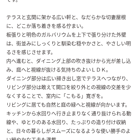
です。

テラスと玄関に架かる広い軒と、なだらかな切妻屋根
に、どこか落ち着きを感る佇まい。

板張りと明色のガルバリウムを上下で張り分けた外壁
は、街並みにしっくりと馴染む穏やかさと、やさしい明
るさを感じさせます。

内へ進むと、ダイニング上部の吹き抜けから光が差し込
み、庭へと視線が抜ける気持ちのよいＬＤＫ。

ダイニング部分は広い掃き出し窓でテラスへつながり、
リビング部分は敢えて開口を絞り外との視線の交差を少
なくすることで、室内に「こもる」寛ぎを。

リビングに居ても自然と庭の緑へと視線が向かいます。

キッチンから水回りへ行き止まりなく通り抜けられる動
線や、ゆとりのある水回り、たっぷりの造り付け収納
と、日々の暮らしがスムーズになるような使い勝手のよ