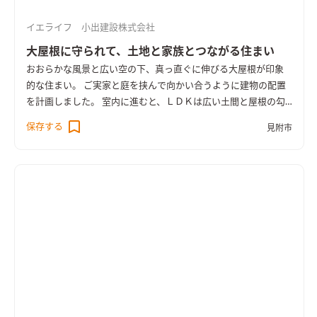
イエライフ 小出建設株式会社
大屋根に守られて、土地と家族とつながる住まい
おおらかな風景と広い空の下、真っ直ぐに伸びる大屋根が印象
的な住まい。 ご実家と庭を挟んで向かい合うように建物の配置
を計画しました。 室内に進むと、ＬＤＫは広い土間と屋根の勾
配に沿った高い天井が特徴的な空間。 家の内からテラスへと連
保存する
見附市
続する土間を通じて庭とのつながりが感じられ、窓を開ければ
二つの家の間を気軽に行き来できる縁側のような雰囲気が生ま
れます。 ＬＤＫと隣り合う開放的な和室や、一階で暮らしのほ
とんどが叶う平屋のようなゆったりとした間取りも魅力。 壁付
加断熱とトリプルサッシを採用し、HEAT20 G2以上の断熱性能
を備えています。 大屋根に守られながら、土地と、家族とつな
がって、のびのび暮らす住まいです。