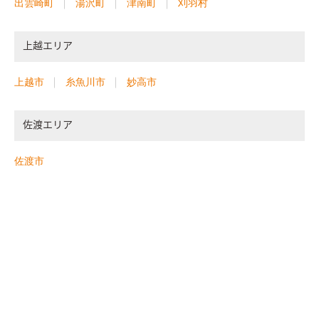
出雲崎町
湯沢町
津南町
刈羽村
上越エリア
上越市
糸魚川市
妙高市
佐渡エリア
佐渡市