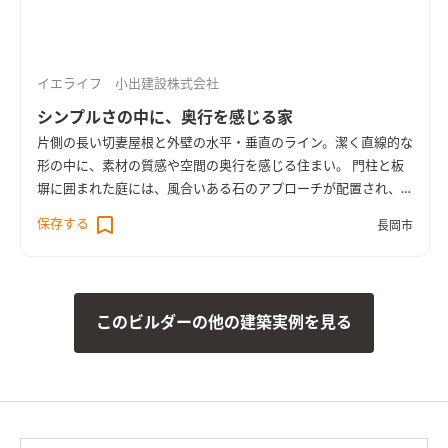
イエライフ 小出建設株式会社
シンプルさの中に、奥行を感じる家
片側の長い切妻屋根と外壁の水平・垂直のライン。潔く直線的な
形の中に、素材の質感や空間の奥行を感じる住まい。 門柱と板
塀に囲まれた庭には、風合いある石のアプローチが配置され、
通りと住まいをつなぐ中間地点も雰囲気ある豊かなスペースと
保存する
長岡市
なっています。 室内は間仕切りの少ない、開放的で大きな広が
りを感じる空間。 玄関とその先を仕切る建具を開放すると、広
い土間の玄関、LDK、水周りへ続くスペースまでが隔てのない
一体の空間になります。 2人、3人で並んでもゆとりある広々と
このビルダーの他の建築実例を見る
した洗面や、引き戸で全体を目隠しできるキッチンのカップボ
ード、ウォークスルーできるファミリークローゼットなど、家族
の暮らしに使いやすい工夫もたくさん。 塗り壁の質感や個性あ
るタイルの仕上げも加わり、シンプルさ中に細やかな手仕事の温
かみも、空間の広がりも感じる住まいとなりました。