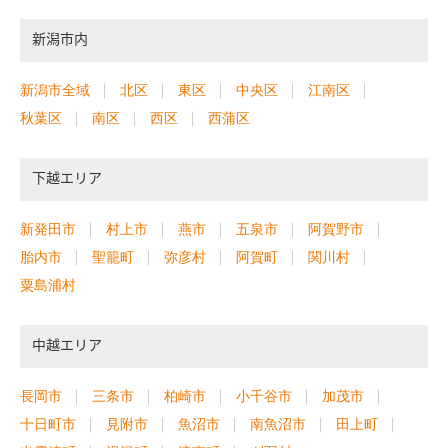
新潟市内
新潟市全域
北区
東区
中央区
江南区
秋葉区
南区
西区
西蒲区
下越エリア
新発田市
村上市
燕市
五泉市
阿賀野市
胎内市
聖籠町
弥彦村
阿賀町
関川村
粟島浦村
中越エリア
長岡市
三条市
柏崎市
小千谷市
加茂市
十日町市
見附市
魚沼市
南魚沼市
田上町