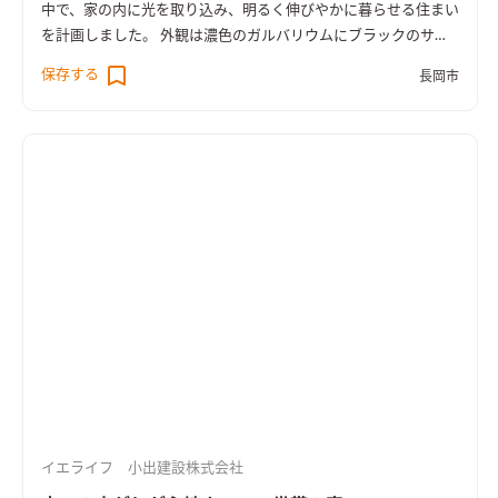
中で、家の内に光を取り込み、明るく伸びやかに暮らせる住まい
を計画しました。 外観は濃色のガルバリウムにブラックのサッ
シを合わせた、きりりとした佇まい。 内へ進むと、大きな吹き
保存する
長岡市
抜けから明るい光が差し込む開放的な空間が広がります。 吹き
抜けのリビングから、高めの天井のダイニング、やや高さを抑え
たキッチンへ。 天井の高さと素材の変化で、一間のLDKの中で
ゆるやかに空間が切り替わります。 水回りや照明にはグレーや
ブラックの色を取り入れ、住まい全体がスタイリッシュな雰囲
気となりました。 UA値0.28、床下エアコンによる暖房を採用
し、高い性能を備えています。 ＜UA値0.28／C値0.2＞
イエライフ 小出建設株式会社