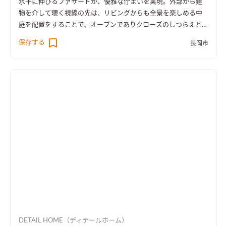
水平に伸びるファサードが、優雅な佇まいを実現。外部から建
物を介して覗く視線の先は、リビングからも全景を楽しめる中
庭を配置をすることで、オープンでありクローズのしつらえとし
た。
保存する
長岡市
DETAIL HOME（ディテールホーム）