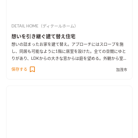
DETAIL HOME（ディテールホーム）
想いを引き継ぐ建て替え住宅
想いの詰まったお家を建て替え。アプローチにはスロープを施
し、同居も可能なように1階に居室を設けた。全ての空間にゆと
りがあり、LDKからの大きな窓からは庭を望める。外観から室内
空間まで広さを感じる事のできるお家となった。
保存する
加茂市