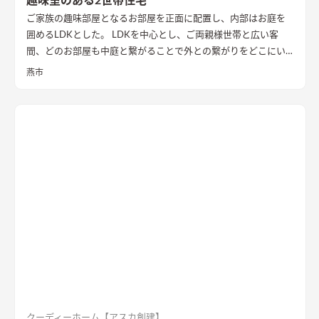
趣味室のある2世帯住宅
ご家族の趣味部屋となるお部屋を正面に配置し、内部はお庭を
囲めるLDKとした。 LDKを中心とし、ご両親様世帯と広い客
間、どのお部屋も中庭と繋がることで外との繋がりをどこにい
ても感じることができる。 2階にはセカンドリビング、ミニキッ
燕市
チンを配置。完全分離型とは違う、セミ2世帯住宅。
中庭に面し
て全面に開口を設け、明るさを確保したLDK
2階にはセカンドリ
ビング、ミニキッチンを配置。完全分離型とは違う、セミ2世帯
住宅。
間接照明が際立つ和空間
和室もあえて下がり壁を設け、扉
がなくとも空間を分ける演出が施されている
クーディーホーム【アスカ創建】