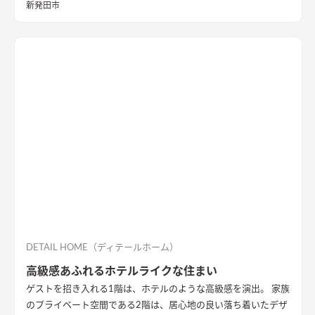
材100％の無添加住宅オリジナル漆喰。 リビングの大きな窓か
新発田市
らは、季節ごとに表情を変える公園の木々を楽しむことができ
ます。
DETAIL HOME（ディテールホーム）
高級感あふれるホテルライクな住まい
ゲストを招き入れる1階は、ホテルのような高級感を演出。 家族
のプライベート空間である2階は、居心地の良い落ち着いたデザ