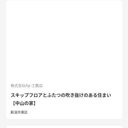
アはブラックを随所に使うことで空間を引き締め、赤みのある
木目を広い面積に使うことで品の中に温かみのある空間ができ
ました。
株式会社Ag-工務店
スキップフロアとふたつの吹き抜けのある住まい
【中山の家】
新潟市東区