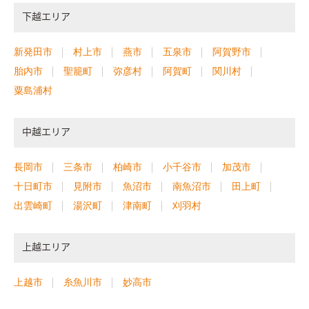
下越エリア
新発田市
村上市
燕市
五泉市
阿賀野市
胎内市
聖籠町
弥彦村
阿賀町
関川村
粟島浦村
中越エリア
長岡市
三条市
柏崎市
小千谷市
加茂市
十日町市
見附市
魚沼市
南魚沼市
田上町
出雲崎町
湯沢町
津南町
刈羽村
上越エリア
上越市
糸魚川市
妙高市