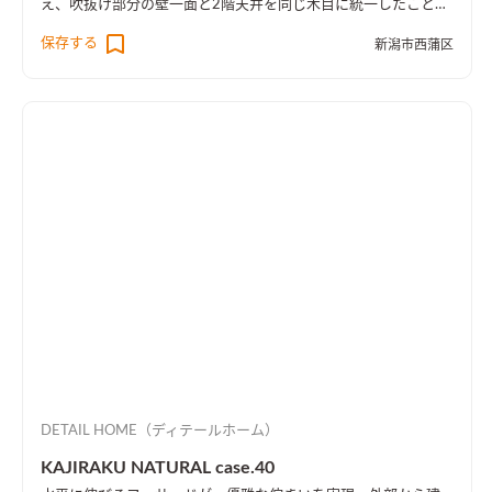
え、吹抜け部分の壁一面と2階天井を同じ木目に統一したことに
より、1階・2階の一体感を演出しました。 趣味のピアノ室は、
保存する
新潟市西蒲区
楽譜を整理する本棚を壁一面に設け、屋外への防音効果も担って
います。
DETAIL HOME（ディテールホーム）
KAJIRAKU NATURAL case.40