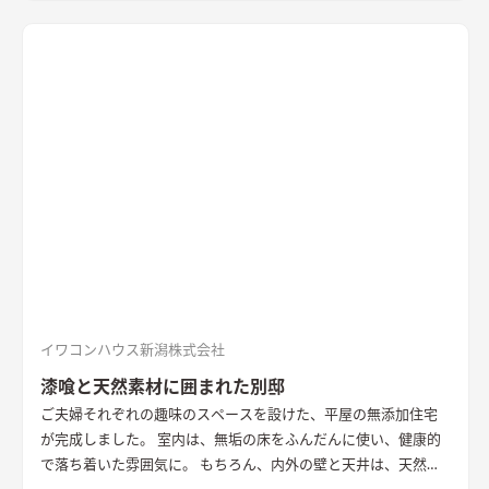
トーンのサイディングと木目調の軒天を合わせたシンプルな外
観
LDK
大きな窓の開口は、高台の立地を生かした位置に配置。
落ち着いた空間の中でのアクセントとなっている
キッチン
アク
セントの壁は同一柄のクロスを使い、モノトーンでまとめた。
造作ダイニングテーブルのアイアンとの相性を考えた
洗面
玄関
ホールからつながる洗面脱衣室。造作の洗面台とリネン収納、
脱衣ランドリールームと一体とし、ガス乾燥機を併設。家事効
率を向上させた
書斎
２階に配置した趣味部屋。お気に入りのコ
レクションを並べる可動棚。ワーキングスペースとしても活用
できる
イワコンハウス新潟株式会社
漆喰と天然素材に囲まれた別邸
ご夫婦それぞれの趣味のスペースを設けた、平屋の無添加住宅
が完成しました。 室内は、無垢の床をふんだんに使い、健康的
で落ち着いた雰囲気に。 もちろん、内外の壁と天井は、天然素