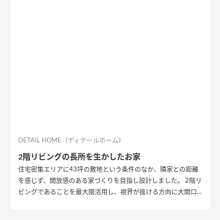
DETAIL HOME（ディテールホーム）
2階リビングの長所を生かしたお家
住宅密集エリアに43坪の敷地という条件のなか、隣家との距離
を感じず、開放感のある家づくりを目指し設計しました。 2階リ
ビングであることを最大限活用し、視界が抜ける方向に大開口
を設置することで眺望を確保。 リビング・ダイニング上部を全
て勾配天井にすることで開放的な大空間作りました。 インテリ