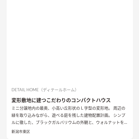
DETAIL HOME（ディテールホーム）
変形敷地に建つこだわりのコンパクトハウス
ミニ分譲地内の最奥、小高い丘形状のＬ字型の変形地。 周辺の
緑を取り込みながら、遊べる庭を残した建物配置計画。 シンプ
ルに徹した、ブラックガルバリウムの外観と、ウォルナットを基
調としたインテリアが、落ち着きのある住まいを演出していま
新潟市東区
す。
外観
黒いガルバリウムとサイディングの組み合わせ。グレー