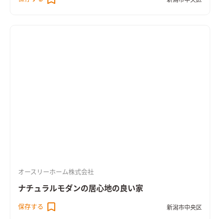
新潟市中央区
フスタイルの変化にも対応できるゆとりのプランニング ・2階に
は家族揃って座りながら読書が可能な図書館スペースを設置 ・
トイレや浴室にもゆとりを持たせた大人仕様の設計 ・洗面室と
脱衣室はあえて分離しここにもゆとりを実現
オースリーホーム株式会社
ナチュラルモダンの居心地の良い家
保存する
新潟市中央区