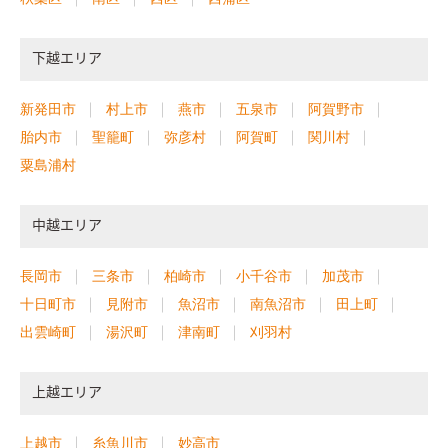
下越エリア
新発田市
村上市
燕市
五泉市
阿賀野市
胎内市
聖籠町
弥彦村
阿賀町
関川村
粟島浦村
中越エリア
長岡市
三条市
柏崎市
小千谷市
加茂市
十日町市
見附市
魚沼市
南魚沼市
田上町
出雲崎町
湯沢町
津南町
刈羽村
上越エリア
上越市
糸魚川市
妙高市