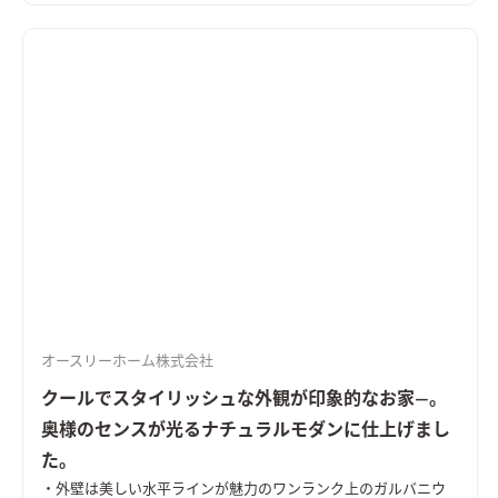
っぷりな空間が誕生しました。 シンプルで品がある外観にこだ
わりました。 2階のバルコニーまわりのレッドシダーでお化粧し
ました。 施主様お気に入りの玄関。洗い出しの土間がどこかな
つかしく、落ち着きのある空間に出来上がりました。 オーダー
メードの下駄箱は色彩のアクセントと家族５人分のたっぷりの
収納力を確保しました。 オーダーメイドの洗面台はたっぷりの
収納力を確保。使い勝手とデザイン性を共有しました。
オースリーホーム株式会社
クールでスタイリッシュな外観が印象的なお家―。
奥様のセンスが光るナチュラルモダンに仕上げまし
た。
・外壁は美しい水平ラインが魅力のワンランク上のガルバニウ