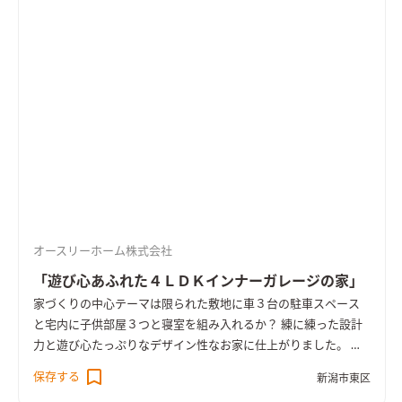
オースリーホーム株式会社
「遊び心あふれた４ＬＤＫインナーガレージの家」
家づくりの中心テーマは限られた敷地に車３台の駐車スペース
と宅内に子供部屋３つと寝室を組み入れるか？ 練に練った設計
力と遊び心たっぷりなデザイン性なお家に仕上がりました。 十
分な採光を確保するためにＬＤＫは2階に設置。天井高を上げ勾
保存する
新潟市東区
配天井とし圧倒的な解放感を確保し、居心地の良い木の香りた