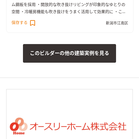
ム鋼板を採用 ・開放的な吹き抜けリビングが印象的なゆとりの
空間 ・冷暖房機能も吹き抜けをうまく活用して効果的に ・こだ
わりの生活動線と豊富な収納力で快適な暮らしが実現 ・家族の
保存する
新潟市江南区
つながりを重視したプランニング ・色数を限定した統一感ある
シンプルモダンなLDK ・洗面化粧台のすぐ隣りに奥さまのメイ
クスペースを設置 ・全館オークのフローリングで統一。タイル
のアクセントが上質な空間を演出
このビルダーの他の建築実例を見る