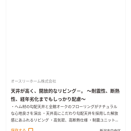
オースリーホーム株式会社
天井が高く、開放的なリビング－。 ～耐震性、断熱
性、経年劣化までもしっかり配慮～
・ヘム材の勾配天井と全館オークのフローリングがナチュラル
な心地良さを演出 ・天井高にこだわり勾配天井を採用した解放
感にあふれるリビング ・高気密、高断熱仕様 ・制震ユニット
「MIRAIE」と耐震パネル構造を採用し地震対策にも配慮 ・ライ
保存する