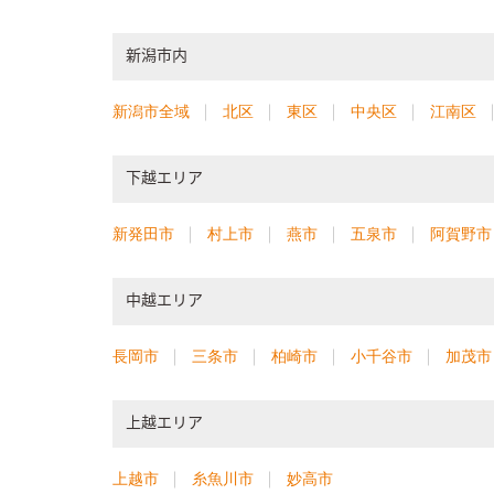
新潟市内
新潟市全域
北区
東区
中央区
江南区
下越エリア
新発田市
村上市
燕市
五泉市
阿賀野市
中越エリア
長岡市
三条市
柏崎市
小千谷市
加茂市
上越エリア
上越市
糸魚川市
妙高市