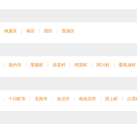
秋葉区
南区
西区
西蒲区
胎内市
聖籠町
弥彦村
阿賀町
関川村
粟島浦村
十日町市
見附市
魚沼市
南魚沼市
田上町
出雲