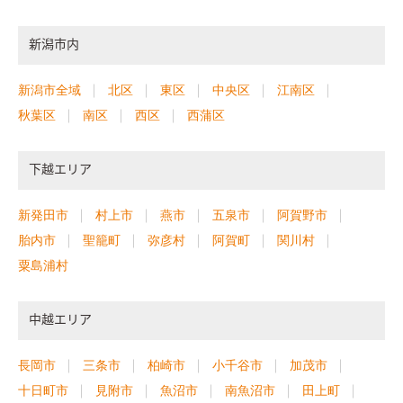
新潟市内
新潟市全域
北区
東区
中央区
江南区
秋葉区
南区
西区
西蒲区
下越エリア
新発田市
村上市
燕市
五泉市
阿賀野市
胎内市
聖籠町
弥彦村
阿賀町
関川村
粟島浦村
中越エリア
長岡市
三条市
柏崎市
小千谷市
加茂市
十日町市
見附市
魚沼市
南魚沼市
田上町