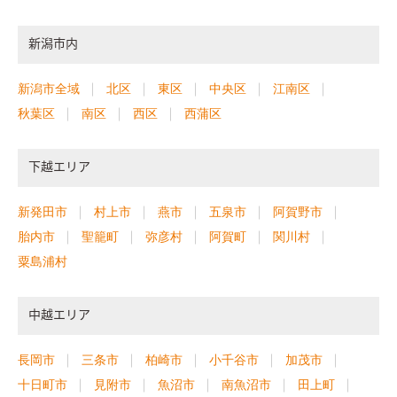
新潟市内
新潟市全域
北区
東区
中央区
江南区
秋葉区
南区
西区
西蒲区
下越エリア
新発田市
村上市
燕市
五泉市
阿賀野市
胎内市
聖籠町
弥彦村
阿賀町
関川村
粟島浦村
中越エリア
長岡市
三条市
柏崎市
小千谷市
加茂市
十日町市
見附市
魚沼市
南魚沼市
田上町