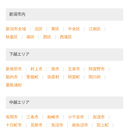
新潟市内
新潟市全域
北区
東区
中央区
江南区
秋葉区
南区
西区
西蒲区
下越エリア
新発田市
村上市
燕市
五泉市
阿賀野市
胎内市
聖籠町
弥彦村
阿賀町
関川村
粟島浦村
中越エリア
長岡市
三条市
柏崎市
小千谷市
加茂市
十日町市
見附市
魚沼市
南魚沼市
田上町