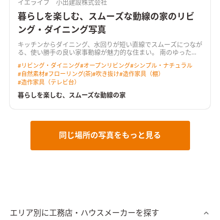
イエライフ 小出建設株式会社
暮らしを楽しむ、スムーズな動線の家のリビ
ング・ダイニング写真
キッチンからダイニング、水回りが短い直線でスムーズにつなが
る、使い勝手の良い家事動線が魅力的な住まい。 南のゆったり
広い庭へ向くＬＤＫは、吹き抜けからも光を取り込む明るく心
#
リビング・ダイニング
#
オープンリビング
#
シンプル・ナチュラル
地よい空間。 奥行きのあるウッドデッキを介して庭へと暮らし
#
自然素材
#
フローリング(茶)
#
吹き抜け
#
造作家具（棚）
が広がります。 リビングに隣り合う和室はＬＤＫと一体で使え
#
造作家具（テレビ台）
る開放的なスペース。 無垢の床や羽目板の天井、空間にぴった
りと納めた木製の造作家具など、あたたかな木の質感が室内に寛
暮らしを楽しむ、スムーズな動線の家
いだ雰囲気をつくっています。 ＨEAT20 Ｇ2以上の断熱性能を
備え床下エアコンによる暖房を採用。性能も使い勝手も大切に
作った住まいです。
同じ場所の写真をもっと見る
エリア別に工務店・ハウスメーカーを探す