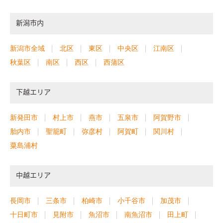
新潟市内
新潟市全域
北区
東区
中央区
江南区
秋葉区
南区
西区
西蒲区
下越エリア
新発田市
村上市
燕市
五泉市
阿賀野市
胎内市
聖籠町
弥彦村
阿賀町
関川村
粟島浦村
中越エリア
長岡市
三条市
柏崎市
小千谷市
加茂市
十日町市
見附市
魚沼市
南魚沼市
田上町