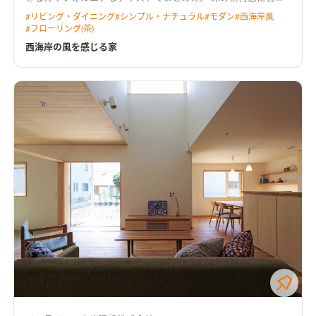
せ、全体をオークでまとめた。アクセントにはいくつかのグレ
#
リビング・ダイニング
#
シンプル・ナチュラル
#
モダン
#
西海岸風
ーをいれながら。
#
フローリング(茶)
西海岸の風を感じる家