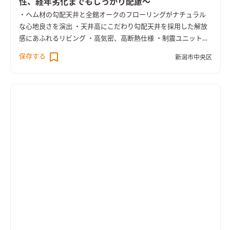
性、経年劣化までもしっかり配慮～
・ヘム材の勾配天井と全館オークのフローリングがナチュラル
な心地良さを演出 ・天井高にこだわり勾配天井を採用した解放
感にあふれるリビング ・高気密、高断熱仕様 ・制震ユニット
「MIRAIE」と耐震パネル構造を採用し地震対策にも配慮 ・ライ
保存する
新潟市中央区
フスタイルの変化にも対応できるゆとりのプランニング ・2階に
は家族揃って座りながら読書が可能な図書館スペースを設置 ・
トイレや浴室にもゆとりを持たせた大人仕様の設計 ・洗面室と
脱衣室はあえて分離しここにもゆとりを実現