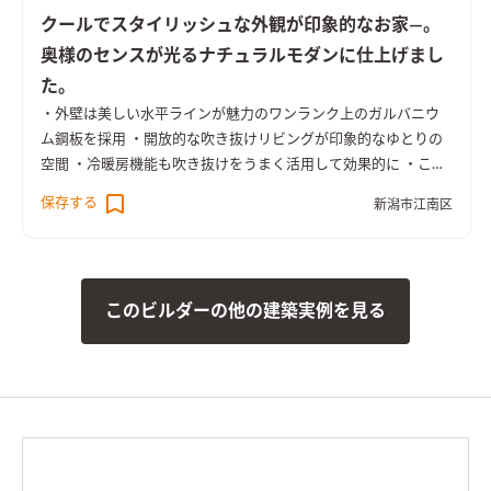
クールでスタイリッシュな外観が印象的なお家―。
奥様のセンスが光るナチュラルモダンに仕上げまし
た。
・外壁は美しい水平ラインが魅力のワンランク上のガルバニウ
ム鋼板を採用 ・開放的な吹き抜けリビングが印象的なゆとりの
空間 ・冷暖房機能も吹き抜けをうまく活用して効果的に ・こだ
わりの生活動線と豊富な収納力で快適な暮らしが実現 ・家族の
保存する
新潟市江南区
つながりを重視したプランニング ・色数を限定した統一感ある
シンプルモダンなLDK ・洗面化粧台のすぐ隣りに奥さまのメイ
クスペースを設置 ・全館オークのフローリングで統一。タイル
のアクセントが上質な空間を演出
このビルダーの他の建築実例を見る