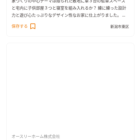
家づくりの中心テーマは限られた敷地に車３台の駐車スペース
と宅内に子供部屋３つと寝室を組み入れるか？ 練に練った設計
力と遊び心たっぷりなデザイン性なお家に仕上がりました。 十
分な採光を確保するためにＬＤＫは2階に設置。天井高を上げ勾
保存する
新潟市東区
配天井とし圧倒的な解放感を確保し、居心地の良い木の香りた
っぷりな空間が誕生しました。 シンプルで品がある外観にこだ
わりました。 2階のバルコニーまわりのレッドシダーでお化粧し
ました。 施主様お気に入りの玄関。洗い出しの土間がどこかな
つかしく、落ち着きのある空間に出来上がりました。 オーダー
メードの下駄箱は色彩のアクセントと家族５人分のたっぷりの
収納力を確保しました。 オーダーメイドの洗面台はたっぷりの
収納力を確保。使い勝手とデザイン性を共有しました。
オースリーホーム株式会社