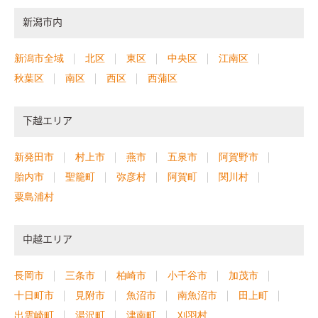
新潟市内
新潟市全域
北区
東区
中央区
江南区
秋葉区
南区
西区
西蒲区
下越エリア
新発田市
村上市
燕市
五泉市
阿賀野市
胎内市
聖籠町
弥彦村
阿賀町
関川村
粟島浦村
中越エリア
長岡市
三条市
柏崎市
小千谷市
加茂市
十日町市
見附市
魚沼市
南魚沼市
田上町
出雲崎町
湯沢町
津南町
刈羽村