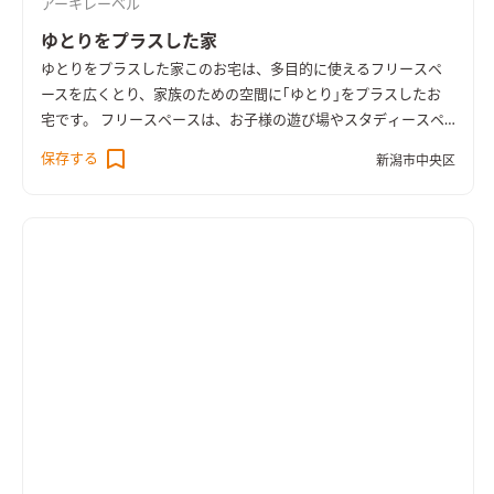
アーキレーベル
ゆとりをプラスした家
ゆとりをプラスした家
このお宅は、多目的に使えるフリースペ
ースを広くとり、家族のための空間に｢ゆとり｣をプラスしたお
宅です。 フリースペースは、お子様の遊び場やスタディースペ
ースとして、いずれはワンフロア生活のための寝室として、など
保存する
新潟市中央区
ライフスタイルの変化に応じて様々な用途に使えるようになっ
ています。 LDKやフリースペースのどこからでも庭の緑を楽し
める空間配置とし、庭とのつながりの中で｢ゆとり｣を感じられ
る設計としました。 また、ファミリー玄関を設けて帰宅や買い
物用を重視した動線計画や、充実したランドリールームなども
特徴のひとつです。