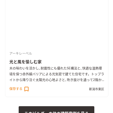
としていろいろな使い方ができます。
グレー系でまとめた大屋根
の外観。白い木製サイディング壁は中庭を囲んでおり、外部から
の視線を遮る役目をしています。
ハンモックも楽しめる、テラス
と中庭。
屋根の勾配を活かして2階ホールとつながるリビング。
開放的な空間で、リビングにいながら2階の観葉植物も楽しめま
す。
リビングのコーナーは壁をグレーのペンキで仕上げ、収納や
飾り棚を造作しました。
リビングからの眺め。大開口サッシを
通して中庭の緑を楽しめます。薪ストーブ置場のタイルとテラス
のタイルを同じにして、外部とのつながりを演出しました。
ダイ
アーキレーベル
ニングキッチンからもテラスへ出られるようにしました。中庭
を眺めながら食事を楽しめる空間になっています。
2階ホールに
光と風を愉しむ家
は、大きな窓や本棚を設けました。セカンドリビングとしても
木の味わいを活かし､耐震性にも優れたSE構法と､快適な温熱環
利用できます。
テラス上部の軒をつくるために生まれた2階の空
境を保つ赤外線バリアによる光気密で建てた住宅です。トップラ
間。キャットウォークと呼んでいますが、窓からは中庭を見下
イトから降り注ぐ太陽光の心地よさと､吹き抜けを通って2階か
ろすこともできます。
趣味の自転車を楽しむためのスペース。壁
ら1階へ風が通る気持ちよさを感じられる住まいです。
保存する
面には有孔パネルを設置して、お気に入りのツールを飾れるよう
新潟市東区
にしました。
白と薄いグレーでまとめた洗面台。 手前のミラー
収納にはタオルや化粧道具を収納。
収納力のあるパントリー。
敷地内の母屋への動線を考慮して勝手口を設けました。収納棚
は棚板やバスケット引出などを自由に追加することができます。