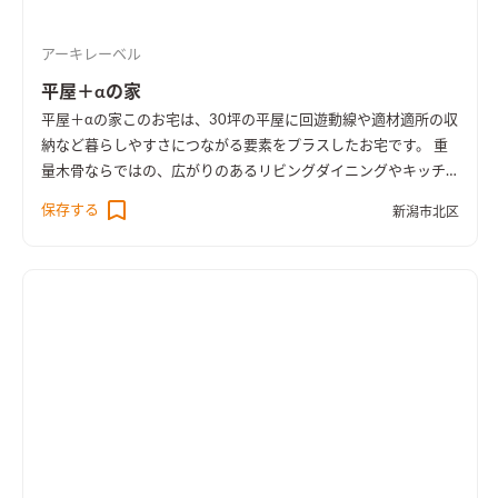
アーキレーベル
平屋＋αの家
平屋＋αの家
このお宅は、30坪の平屋に回遊動線や適材適所の収
納など暮らしやすさにつながる要素をプラスしたお宅です。 重
量木骨ならではの、広がりのあるリビングダイニングやキッチ
ンと一体に使えるお部屋など、限られた空間を無駄なく使えるよ
保存する
新潟市北区
うにしました。