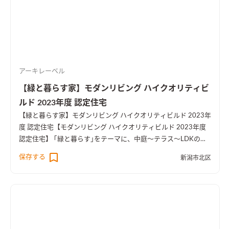
アーキレーベル
【緑と暮らす家】モダンリビング ハイクオリティビ
ルド 2023年度 認定住宅
【緑と暮らす家】モダンリビング ハイクオリティビルド 2023年
度 認定住宅
【モダンリビング ハイクオリティビルド 2023年度
認定住宅】 ｢緑と暮らす｣をテーマに、中庭～テラス～LDKのつ
ながりをデザインしたお宅です。 窓からの眺めや2階の緑も楽し
保存する
新潟市北区
めるような開放感のある空間構成となっています。 また、オー
ダーキッチンや薪ストーブ、セカンドリビング、キャットウォー
クなど、おうち時間を楽しむ要素を取り込みました。ランドリー
動線や各所に設けた収納、家事動線上のマルチカウンターなど、
生活しやすい間取りも特徴です。
ダイニングキッチンの中央には
両側から使えるマルチカウンターを設置。家事動線上の作業台