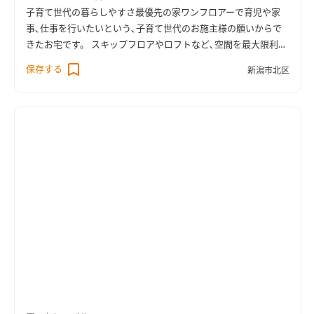
子育て世代の暮らしやすさ最優先の家
ワンフロアーで育児や家
事､仕事を行いたいという､子育て世代のお施主様の願いからで
きたお宅です。 スキップフロアやロフトなど､空間を最大限利用
しながら､ところどころに遊び要素を加えた､広がりある楽しい
保存する
新潟市北区
空間になりました。 親子で一緒に勉強する姿は､とてもほほえま
しいですね。