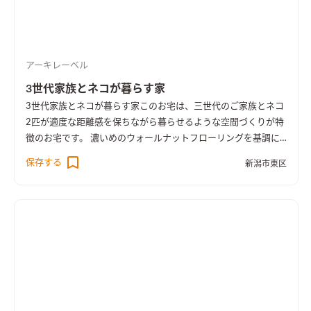
アーキレーベル
3世代家族とネコが暮らす家
3世代家族とネコが暮らす家
このお宅は、三世代のご家族とネコ
2匹が適度な距離感を保ちながら暮らせるような空間づくりが特
徴のお宅です。 濃いめのウォールナットフローリングを基調に
ダークカラーでまとめたインテリアに、ところどころにお施主
保存する
新潟市東区
様のアイディアや個性が光る、木質感多めの空間となりまし
た。