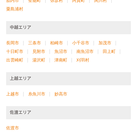
胎内市
聖籠町
弥彦村
阿賀町
関川村
粟島浦村
中越エリア
長岡市
三条市
柏崎市
小千谷市
加茂市
十日町市
見附市
魚沼市
南魚沼市
田上町
出雲崎町
湯沢町
津南町
刈羽村
上越エリア
上越市
糸魚川市
妙高市
佐渡エリア
佐渡市