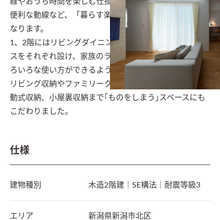
緑やおうち時間を楽しむ仕掛け、家事を無駄なく行える
便利な動線など、「暮らす楽しみ」にこだわったお宅に
なります。

1、2階にはリビングダイニングに隣接したフリースペー
スをそれぞれ設け、家族のライフステージに合わせてい
ろいろな使い方ができるような間取りとしました。

リビング収納やファミリークローゼット、小物収納や移
動式収納、小屋裏収納まで｢ものをしまう｣スペースにも
こだわりました。
仕様
建物種別
木造2階建｜SE構法｜耐震等級3
エリア
新潟県
新潟市北区