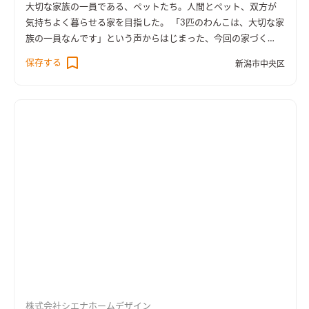
大切な家族の一員である、ペットたち。人間とペット、双方が
気持ちよく暮らせる家を目指した。 「3匹のわんこは、大切な家
族の一員なんです」という声からはじまった、今回の家づく
り。家を建てる前に暮らしていたマンションは「ペットOK」で
保存する
新潟市中央区
はあったものの、「ペットを飼っていない家庭」の目もあり、人
もわんこも窮屈な思いをしていたという。「わんこたちには、
広々とした家で、伸び伸びと暮らしてほしい」と、広い土地を探
すことから、家づくりははじまった。 人にとってもわんこにと
っても「快適な暮らし」ができるようにと建てた「わんことの
生活を楽しむ家」。 1部屋あたりの広さを確保し、庭には自前の
ドッグランを確保。わんこたちは、晴れの日も雨の日も、伸び
伸びと走り回れる。 人にとっての快適さ、便利さも大切だ。リ
ビング併設の大きなウッドデッキには、「わんこたちの足を洗
うためのシャワー」を設置。砂や泥を落としたわんこたちは、
そのまま家の中に入れる。洗った足が再び汚れる心配はない。
わんこたち専用の、犬小屋ならぬ「犬部屋」も確保。「天井の
低い空間だと落ち着く」というわんこの習性に配慮した、快適
空間だ。リビングとの間仕切りは、扉ではなく柵を採用した。
わんこたちも家族も、互いの姿を確認できるから安心。リビン
株式会社シエナホームデザイン
グの空調がそのまま行き届くのもポイントだ。