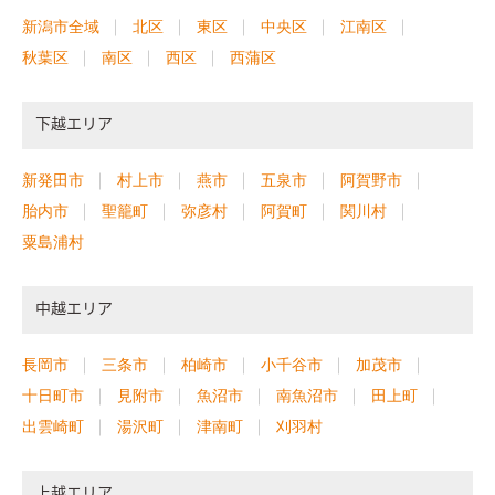
新潟市全域
北区
東区
中央区
江南区
秋葉区
南区
西区
西蒲区
下越エリア
新発田市
村上市
燕市
五泉市
阿賀野市
胎内市
聖籠町
弥彦村
阿賀町
関川村
粟島浦村
中越エリア
長岡市
三条市
柏崎市
小千谷市
加茂市
十日町市
見附市
魚沼市
南魚沼市
田上町
出雲崎町
湯沢町
津南町
刈羽村
上越エリア