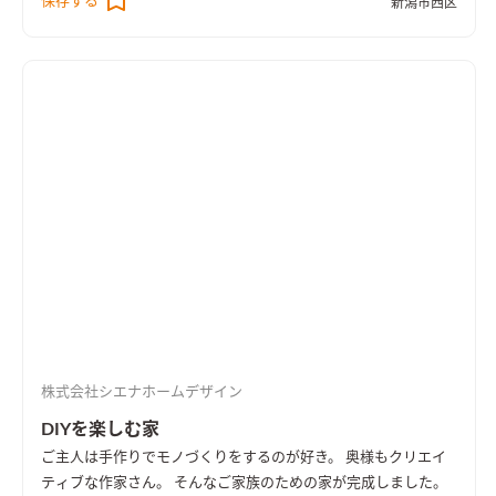
保存する
ます。
新潟市西区
株式会社シエナホームデザイン
DIYを楽しむ家
ご主人は手作りでモノづくりをするのが好き。 奥様もクリエイ
ティブな作家さん。 そんなご家族のための家が完成しました。