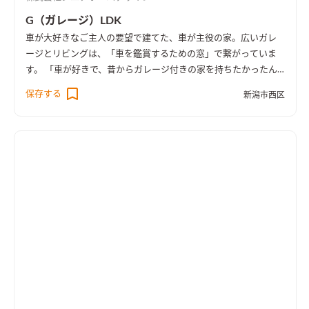
G（ガレージ）LDK
車が大好きなご主人の要望で建てた、車が主役の家。広いガレ
ージとリビングは、「車を鑑賞するための窓」で繋がっていま
す。 「車が好きで、昔からガレージ付きの家を持ちたかったん
ですよ」 ご主人の昔からの夢を叶えるためにうまれたのが、G
保存する
新潟市西区
（ガレージ）LDK。 リビングダイニングや寝室などの「生活ス
ペース」はもちろん、ガレージの快適さ・機能性にもこだわり
ました。 家の半分はガレージ、屋外の駐車スペースもあるか
ら、敷地の3分の1が「車のためのスペース」なんです。 ご主人
の要望を叶えながら、家族みんなが快適に、平等に過ごせるよ
うにと、ガレージ以外のスペースにもこだわりました。 家の半
分を占めるガレージ部分。外観になじむよう、黒く塗装したシ
ャッターは電動式です。 大切な車を雨風、そして新潟ならでは
の豪雪から守ってくれます。 ガレージに入って驚くのが、何と
言ってもその広さ！ ガレージには、リビング直通の倉庫スペー
スがあり、ガレージと家を直接行き来できます。 天井部分にロ
フトを設置することで、空間を無駄なく活かし、収納スペースを
確保。高さに余裕をもって設計したので、タイヤや大きめの工具
も余裕で仕舞えます。 広さだけでなく、機能も充実。ガレージ