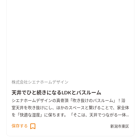
株式会社シエナホームデザイン
天井でひと続きになるLDKとバスルーム
シエナホームデザインの真骨頂「吹き抜けのバスルーム」！浴
室天井を吹き抜けにし、ほかのスペースと繋げることで、家全体
を「快適な湿度」に保ちます。 「そこは、天井でつながる一体
空間。」 健やかで心地よい毎日を支える、たくさんの工夫やこ
保存する
新潟市東区
だわりを詰め込んだ、シエナ自慢の一軒です。屋根まで続く、高
い高い天井のバスルーム。天井部分は吹き抜けとなり、2階の廊