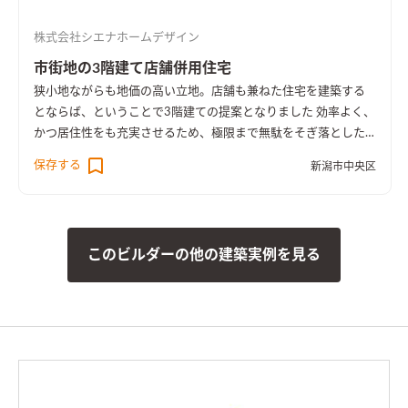
なのにエアコン付きで、流し台からはお湯まで出ます。 外がど
株式会社シエナホームデザイン
んなに吹雪いていても、台風が来ていても、広々としたガレー
ジで快適に作業できます。
市街地の3階建て店舗併用住宅
狭小地ながらも地価の高い立地。店舗も兼ねた住宅を建築する
とならば、ということで3階建ての提案となりました 効率よく、
かつ居住性をも充実させるため、極限まで無駄をそぎ落とした
プランです
保存する
新潟市中央区
このビルダーの他の建築実例を見る