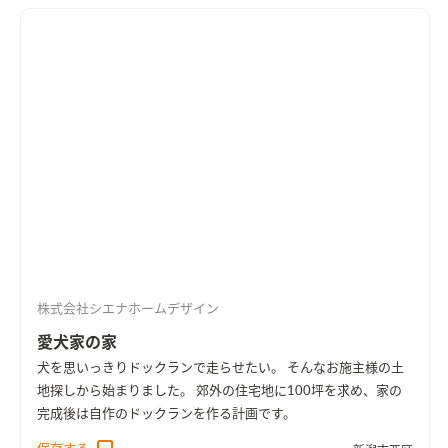
下を通して、家全体と繋がっています。 なぜ、バスルームや部
屋同士を、天井を介して繋げるのか？ それは、ストレスのない
暮らしを実現するため。 雪国新潟の冬は、寒さも乾燥も厳しい
です。 暖かい部屋と寒い廊下の寒暖差をなくすために、家全体
の空間を繋げました。バスルームや室内物干しから発生する水
蒸気は快適湿度「50％」に近づけるために貢献します。 バスル
ームは、一日の疲れやストレスを洗い流す、大切な場所。だから
こそ、シエナは「身も心もリラックスできるバスルーム」にこ
だわります。 足を伸ばして、のんびりお風呂に浸かれるよう、
浴槽は長めのものを採用。お湯のあたたかさに包まれながら、
ふと天井を見上げれば、天窓からは満天の星空が…。 お休みの
昼下がり、天窓から燦々と降る陽を浴びながら、入浴するのもオ
ススメです。 浴室や廊下、それぞれの部屋は、天井付近に「開
株式会社シエナホームデザイン
口部」を設けて繋げました。 エアコン1台で、廊下を含めた家中
隅々を、快適な気温に保ちます。 え、冷暖房費が心配？ ご安心
愛犬家の家
ください。 小さな工務店だからこそできる「手間暇かけた丁寧
犬を思いっきりドックランで走らせたい。 そんなお施主様の土
な施工」で、家全体の気密・断熱性能はトップクラス。 もちろ
地探しから始まりました。 郊外の住宅地に100坪を求め、家の
ん、省エネ性能も抜群です。 冷暖房の使い方にもよりますが、
完成後は自作のドックランを作る計画です。
一般的な住宅よりも電気代を抑えながら、家全体を快適に保ち