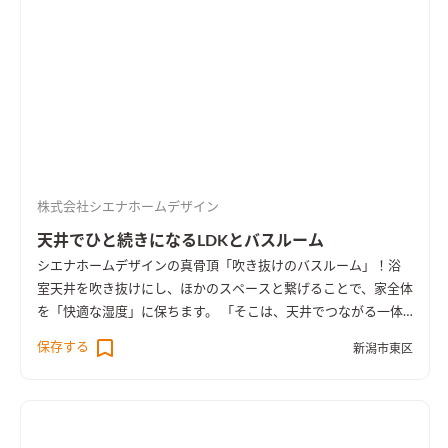
株式会社シエナホームデザイン
天井でひと続きになるLDKとバスルーム
シエナホームデザインの真骨頂「吹き抜けのバスルーム」！浴
室天井を吹き抜けにし、ほかのスペースと繋げることで、家全体
を「快適な湿度」に保ちます。 「そこは、天井でつながる一体
空間。」 健やかで心地よい毎日を支える、たくさんの工夫やこ
保存する
新潟市東区
だわりを詰め込んだ、シエナ自慢の一軒です。屋根まで続く、高
い高い天井のバスルーム。天井部分は吹き抜けとなり、2階の廊
下を通して、家全体と繋がっています。 なぜ、バスルームや部
屋同士を、天井を介して繋げるのか？ それは、ストレスのない