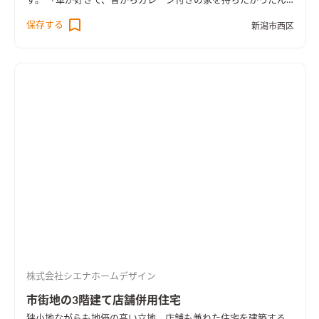
す。 「車が好きで、昔からガレージ付きの家を持ちたかったん
ですよ」 ご主人の昔からの夢を叶えるためにうまれたのが、G
保存する
新潟市西区
（ガレージ）LDK。 リビングダイニングや寝室などの「生活ス
ペース」はもちろん、ガレージの快適さ・機能性にもこだわり
ました。 家の半分はガレージ、屋外の駐車スペースもあるか
ら、敷地の3分の1が「車のためのスペース」なんです。 ご主人
の要望を叶えながら、家族みんなが快適に、平等に過ごせるよ
うにと、ガレージ以外のスペースにもこだわりました。 家の半
分を占めるガレージ部分。外観になじむよう、黒く塗装したシ
ャッターは電動式です。 大切な車を雨風、そして新潟ならでは
の豪雪から守ってくれます。 ガレージに入って驚くのが、何と
言ってもその広さ！ ガレージには、リビング直通の倉庫スペー
スがあり、ガレージと家を直接行き来できます。 天井部分にロ
フトを設置することで、空間を無駄なく活かし、収納スペースを
確保。高さに余裕をもって設計したので、タイヤや大きめの工具
も余裕で仕舞えます。 広さだけでなく、機能も充実。ガレージ
なのにエアコン付きで、流し台からはお湯まで出ます。 外がど
株式会社シエナホームデザイン
んなに吹雪いていても、台風が来ていても、広々としたガレー
ジで快適に作業できます。
市街地の3階建て店舗併用住宅
狭小地ながらも地価の高い立地。店舗も兼ねた住宅を建築する