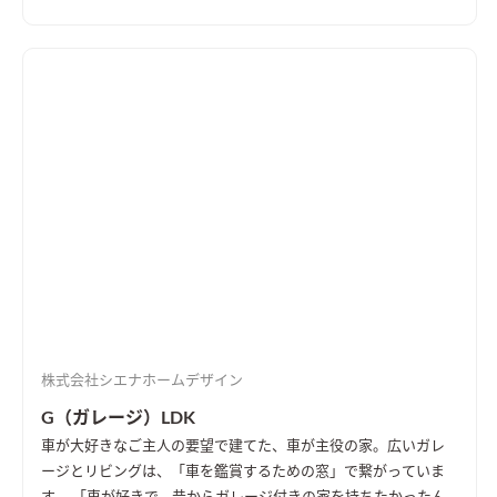
はあったものの、「ペットを飼っていない家庭」の目もあり、人
もわんこも窮屈な思いをしていたという。「わんこたちには、
広々とした家で、伸び伸びと暮らしてほしい」と、広い土地を探
すことから、家づくりははじまった。 人にとってもわんこにと
っても「快適な暮らし」ができるようにと建てた「わんことの
生活を楽しむ家」。 1部屋あたりの広さを確保し、庭には自前の
ドッグランを確保。わんこたちは、晴れの日も雨の日も、伸び
伸びと走り回れる。 人にとっての快適さ、便利さも大切だ。リ
ビング併設の大きなウッドデッキには、「わんこたちの足を洗
うためのシャワー」を設置。砂や泥を落としたわんこたちは、
そのまま家の中に入れる。洗った足が再び汚れる心配はない。
わんこたち専用の、犬小屋ならぬ「犬部屋」も確保。「天井の
低い空間だと落ち着く」というわんこの習性に配慮した、快適
空間だ。リビングとの間仕切りは、扉ではなく柵を採用した。
わんこたちも家族も、互いの姿を確認できるから安心。リビン
株式会社シエナホームデザイン
グの空調がそのまま行き届くのもポイントだ。
G（ガレージ）LDK
車が大好きなご主人の要望で建てた、車が主役の家。広いガレ
ージとリビングは、「車を鑑賞するための窓」で繋がっていま