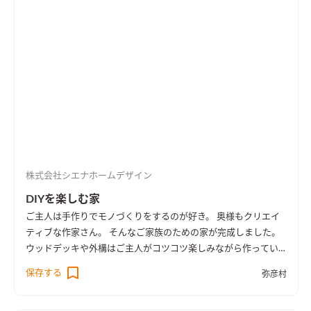
暮らしを実現するため。 雪国新潟の冬は、寒さも乾燥も厳しい
です。 暖かい部屋と寒い廊下の寒暖差をなくすために、家全体
の空間を繋げました。バスルームや室内物干しから発生する水
蒸気は快適湿度「50％」に近づけるために貢献します。 バスル
ームは、一日の疲れやストレスを洗い流す、大切な場所。だから
こそ、シエナは「身も心もリラックスできるバスルーム」にこ
だわります。 足を伸ばして、のんびりお風呂に浸かれるよう、
浴槽は長めのものを採用。お湯のあたたかさに包まれながら、
ふと天井を見上げれば、天窓からは満天の星空が…。 お休みの
昼下がり、天窓から燦々と降る陽を浴びながら、入浴するのもオ
ススメです。 浴室や廊下、それぞれの部屋は、天井付近に「開
株式会社シエナホームデザイン
口部」を設けて繋げました。 エアコン1台で、廊下を含めた家中
隅々を、快適な気温に保ちます。 え、冷暖房費が心配？ ご安心
DIYを楽しむ家
ください。 小さな工務店だからこそできる「手間暇かけた丁寧
ご主人は手作りでモノづくりをするのが好き。 奥様もクリエイ
な施工」で、家全体の気密・断熱性能はトップクラス。 もちろ
ティブな作家さん。 そんなご家族のための家が完成しました。
ん、省エネ性能も抜群です。 冷暖房の使い方にもよりますが、
ウッドデッキや外構はご主人がコツコツ楽しみながら作ってい
一般的な住宅よりも電気代を抑えながら、家全体を快適に保ち
くそうです。
保存する
ます。
弥彦村