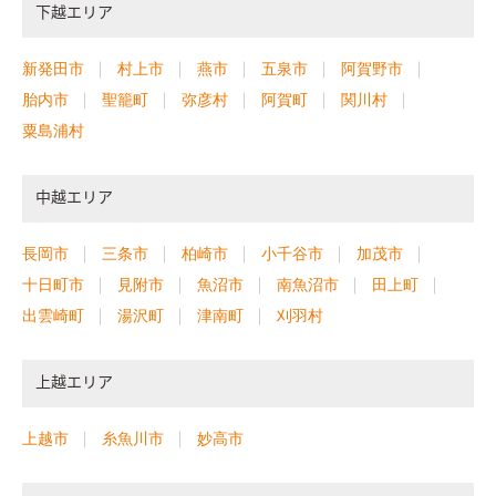
下越エリア
新発田市
村上市
燕市
五泉市
阿賀野市
胎内市
聖籠町
弥彦村
阿賀町
関川村
粟島浦村
中越エリア
長岡市
三条市
柏崎市
小千谷市
加茂市
十日町市
見附市
魚沼市
南魚沼市
田上町
出雲崎町
湯沢町
津南町
刈羽村
上越エリア
上越市
糸魚川市
妙高市