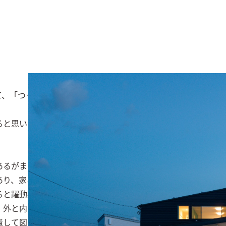
、「つくられた建築がまた新しい景観をつくる」からです。

ると思いがちですが、不整形土地は個性ある土地は個性豊かな
るがままに形作ると面白いものでもあります。

あり、家々の圧迫感が少なくなるのもメリットのひとつで、三
と躍動感が生まれます。

外と内をつなぐ豊かなスペースを演出してもくれます。

置して図面化すると、それぞれの部位があるべき居場所に納ま