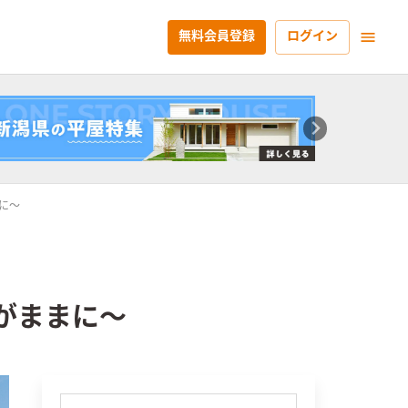
無料会員登録
ログイン
まに～
るがままに～