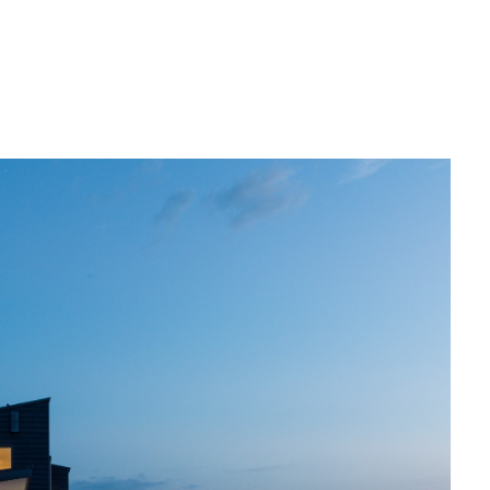
建
角
る