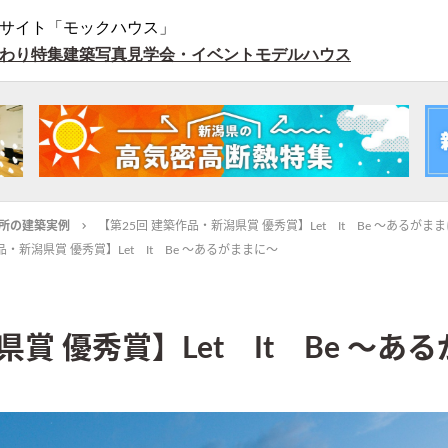
サイト「モックハウス」
わり特集
建築写真
見学会・イベント
モデルハウス
所の建築実例
【第25回 建築作品・新潟県賞 優秀賞】Let It Be ～あるがま
品・新潟県賞 優秀賞】Let It Be ～あるがままに～
賞 優秀賞】Let It Be ～あ