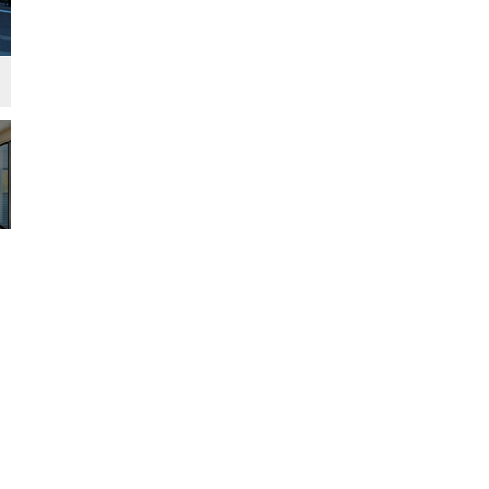
玄関
モダン