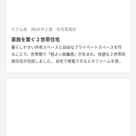
大きな森 (株)永井工業 住宅事業部
家族を繋ぐ２世帯住宅
暮らしやすい共有スペースと自由なプライベートスペースを作
ることで、世帯間で「程よい距離感」が生まれ、快適な２世帯同
居住宅が完成しました。 自宅で発電できるエネファームを搭載
して家計にも環境にも優しい住まいです。 小さな工夫と大きな
工夫までたくさんを詰めこんだ特別な一棟です。