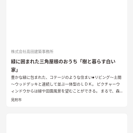
株式会社高田建築事務所
緑に囲まれた三角屋根のおうち「樹と暮らす白い
家」
豊かな緑に包まれた、コテージのような住まい
●リビング～土間
～ウッドデッキと連続して並ぶ一体型のＬＤＫ。 ピクチャーウ
ィンドウからは緑や田園風景を望むことができる。 まるで、森
の中にいるような気持ちよさ。 ●趣味スペースの土間。壁には自
見附市
転車、窓の手前には薪ストーブ。 家の中にいながらアウトドア
気分を楽しむことができる。 ●朝日がたっぷりとそそぐ、こだわ
りの造作キッチン。