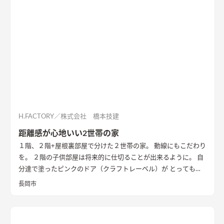
H.FACTORY／株式会社 橋本技建
距離感が心地いい2世帯の家
１階、２階+屋根裏部屋で分けた２世帯の家。 動線にもこだわり
を。 ２階の子供部屋は将来的に仕切ることが出来るように。 自
分達で塗ったピンクのドア（クラフトレーベル）が とっても可
愛く仕上がりました。
長岡市