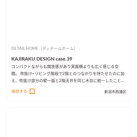
DETAIL HOME（ディテールホーム）
KAJIRAKU DESIGN case.39
コンパクトながらも開放感があり実面積よりも広く感じる空
間。 吹抜け+リビング階段で2階とのつながりを持たせたのに加
え、吹抜け部分の壁一面と2階天井を同じ木目に統一したことに
より、1階・2階の一体感を演出しました。 趣味のピアノ室は、
保存する
新潟市西蒲区
楽譜を整理する本棚を壁一面に設け、屋外への防音効果も担って
います。