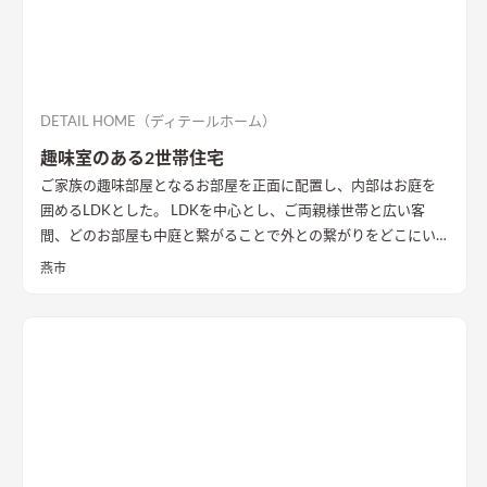
DETAIL HOME（ディテールホーム）
趣味室のある2世帯住宅
ご家族の趣味部屋となるお部屋を正面に配置し、内部はお庭を
囲めるLDKとした。 LDKを中心とし、ご両親様世帯と広い客
間、どのお部屋も中庭と繋がることで外との繋がりをどこにい
ても感じることができる。 2階にはセカンドリビング、ミニキッ
燕市
チンを配置。完全分離型とは違う、セミ2世帯住宅。
中庭に面し
て全面に開口を設け、明るさを確保したLDK
2階にはセカンドリ
ビング、ミニキッチンを配置。完全分離型とは違う、セミ2世帯
住宅。
間接照明が際立つ和空間
和室もあえて下がり壁を設け、扉
がなくとも空間を分ける演出が施されている