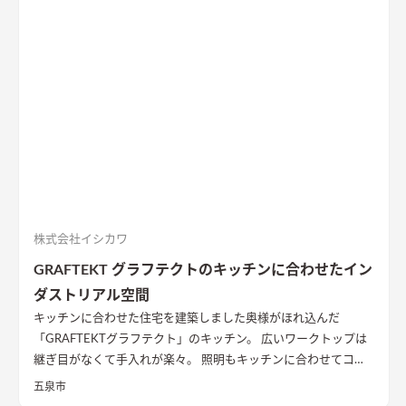
株式会社イシカワ
GRAFTEKT グラフテクトのキッチンに合わせたイン
ダストリアル空間
キッチンに合わせた住宅を建築しました
奥様がほれ込んだ
「GRAFTEKTグラフテクト」のキッチン。 広いワークトップは
継ぎ目がなくて手入れが楽々。 照明もキッチンに合わせてコー
ディネート。 家全体のカラーコーディネートもキッチンに合わ
五泉市
せたブラックカラーです。
大きな窓のLDK
南側に開けた土地を