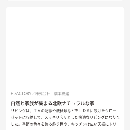
生かすため、開口部を大きくとったLDK。カーテンレールの位
置を高くして窓の広さを強調した。
シックでおしゃれな洗面室
洗面は玄関とつながっており、帰宅後すぐに手洗いができる。間
仕切り壁に小窓を設けるなど、デザインにもこだわった。
キッチ
ン横のサンルーム
雨の日にうれしいサンルーム
ヴィンテージ調
の外観
玄関ポーチはご主人が枕木でデザインし、ヴィンテージ
調の外観と調和した落ち着いた雰囲気を演出。
H.FACTORY／株式会社 橋本技建
自然と家族が集まる北欧ナチュラルな家
リビングは、ＴＶの配線や機械類などをＬＤＫに設けたクロー
ゼットに収納して、スッキリ広々とした快適なリビングになりま
した。季節の色々を飾る飾り棚や、キッチンは広い天板にトリ