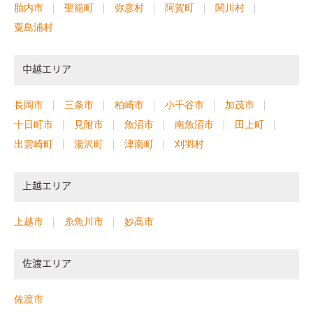
胎内市
聖籠町
弥彦村
阿賀町
関川村
粟島浦村
中越エリア
長岡市
三条市
柏崎市
小千谷市
加茂市
十日町市
見附市
魚沼市
南魚沼市
田上町
出雲崎町
湯沢町
津南町
刈羽村
上越エリア
上越市
糸魚川市
妙高市
佐渡エリア
佐渡市