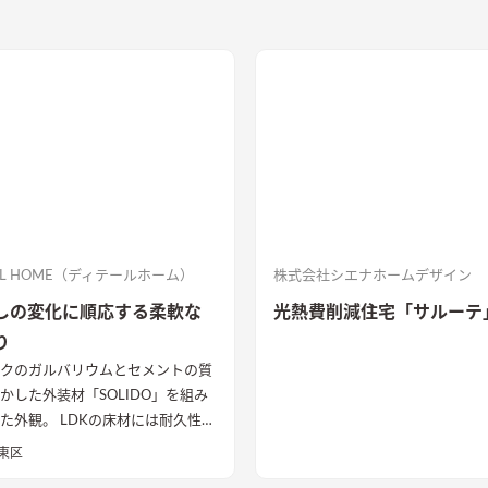
AIL HOME（ディテールホーム）
株式会社シエナホームデザイン
しの変化に順応する柔軟な
光熱費削減住宅「サルーテ
り
クのガルバリウムとセメントの質
かした外装材「SOLIDO」を組み
LDKの床材には耐久性や
優れたナラ樫を採用。 シャープ
東区
と木目のぬくもりが調和した飽き