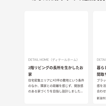
DETAIL HOME（ディテールホーム）
DET
2階リビングの長所を生かしたお
暮ら
家
間取
住宅密集エリアに43坪の敷地という条件
ブラッ
のなか、隣家との距離を感じず、開放感
感を活
のある家づくりを目指し設計しました。
合わせた外観。 
2階リビングであることを最大限活用
耐水性に
新潟市
し、視界が抜ける方向に大開口を設置す
な印象