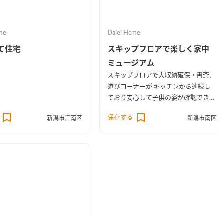
me
Daiei Home
て住宅
スキップフロアで楽しく家中
ミュージアム
スキップフロアで大収納確保・書斎、
遊びコーナーが キッチンから連続し
ており安心して子供の姿が確認でき
る。キッチン照明スピーカーから好き
保存する
新潟市江南区
新潟市南区
な音楽を聴きながら料理ができる。奥
様に喜んで頂けるLDK仕様。