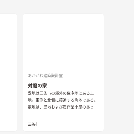
あかがわ建築設計室
」
対庭の家
敷地は三条市の郊外の住宅地にある土
地。東側と北側に接道する角地である。
敷地は、農地および農作業小屋のあった
土地を3区画に分割して売買されていた
物件の一区画であった。敷地調査の際、
三条市
はじめはとても開けたのどかな場所とい