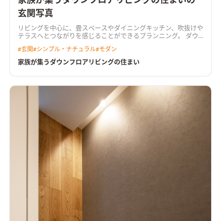
家族が集うダウンフロアリビングの住まいの
玄関写真
リビングを中心に、畳スペースやダイニングキッチン、吹抜けや
テラスへとつながりを感じることができるプランニング。 ダウ
ンリビングと吹抜け、あらわしの階段が生活を楽しくする。 リ
#
玄関
#
シンプル・ナチュラル
#
モダン
ビング入り口にはオリジナルの造作建具を使用し、空間にアク
セントをつけた。 水回りは回遊出来るよう設計し、キッチンか
家族が集うダウンフロアリビングの住まい
らもアクセスしやすい家事楽な動線。 構造にはプレウォール工
法を取り入れ、耐震にもこだわった住まいを実現。
ダウンフロ
アで広々リビングリビングはダウンフロアにすることで視線を
ずらし、空間が広がる。和室に寝転がったときにソファの人と
目線が近くなり、家族でコミュニケーションが弾む。
照明を工夫
した高級感あるキッチンキッチンは石目調のダークカラーでま
とめた。キッチンからダイニングテーブルまでライティングレ
ールを使用し、ペンダントライトの位置を調整できるようにし
た。