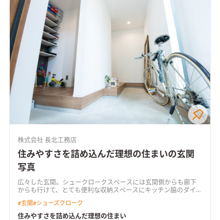
株式会社 長北工務店
住みやすさを詰め込んだ理想の住まいの玄関
写真
広々した玄関。シュークロークスペースには玄関側からも廊下
からも行けて、とても便利な収納スペースに
キッチン脇のダイニ
ングスペースには壁にワークスペースを設けました。 家族の気
#
玄関
#
シューズクローク
配を感じながら、作業することもできます。
ダイニングテーブル
の脇には、グリーンカラーのニッチ。 お子様との楽しい思い出
住みやすさを詰め込んだ理想の住まい