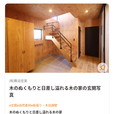
(株)難波産業
木のぬくもりと日差し溢れる木の家の玄関写
真
#
玄関
#
自然素材
#
板張り・木目調壁
木のぬくもりと日差し溢れる木の家