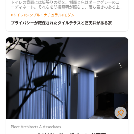
トイレの背面には板張りの壁を、側面と床はダークグレーのコ
ーディネート。それらを間接照明が照らし、落ち着きのある上
質な空間に
#
トイレ
#
シンプル・ナチュラル
#
モダン
プライバシーが確保されたタイルテラスと高天井がある家
Ploot Architects & Associates