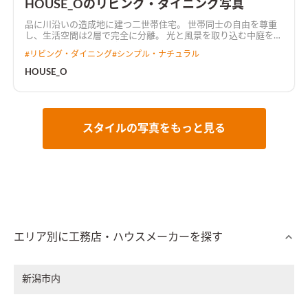
HOUSE_Oのリビング・ダイニング写真
品に川沿いの造成地に建つ二世帯住宅。 世帯同士の自由を尊重
し、生活空間は2層で完全に分離。 光と風景を取り込む中庭を共
有し、上下階は適度に繋がりを持つ。
#
リビング・ダイニング
#
シンプル・ナチュラル
HOUSE_O
スタイルの写真をもっと見る
エリア別に工務店・ハウスメーカーを探す
新潟市内