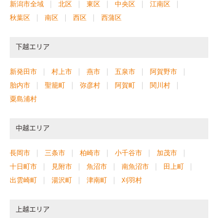
新潟市全域
北区
東区
中央区
江南区
秋葉区
南区
西区
西蒲区
下越エリア
新発田市
村上市
燕市
五泉市
阿賀野市
胎内市
聖籠町
弥彦村
阿賀町
関川村
粟島浦村
中越エリア
長岡市
三条市
柏崎市
小千谷市
加茂市
十日町市
見附市
魚沼市
南魚沼市
田上町
出雲崎町
湯沢町
津南町
刈羽村
上越エリア