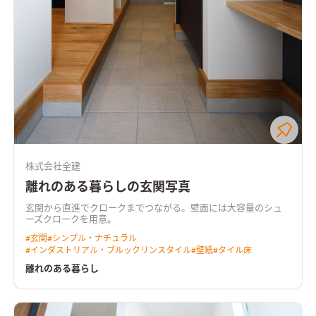
株式会社全建
離れのある暮らしの玄関写真
玄関から直進でクロークまでつながる。壁面には大容量のシュ
ーズクロークを用意。
#
玄関
#
シンプル・ナチュラル
#
インダストリアル・ブルックリンスタイル
#
壁紙
#
タイル床
離れのある暮らし