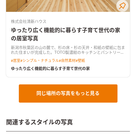
株式会社清新ハウス
ゆったり広く機能的に暮らす子育て世代の家
の居室写真
新潟市秋葉区の山の麓で、杉の床・杉の天井・和紙の壁紙に包ま
れた住まいが完成した。TOTO製濃紺のキッチンとパントリー、
将来を見据えてリビングの延長線に床の間付きの6帖和室。建具
#
居室
#
シンプル・ナチュラル
#
自然素材
#
壁紙
を開け放てばLDKと一体で24帖になり解放感に溢れる空間。WA
KURASでもUA値0.51W/m2K、BEI：0.70（30%削減）の5つ星
ゆったり広く機能的に暮らす子育て世代の家
とハード性能も高く省エネに暮らせる。 環境になじむ外観と将
来を見据えた飽きの来ないデザインはオープンハウスでも好評
だった。 広い敷地で花壇や畑を楽しみ、心地よさは広がる。こ
れからのこの住まいの成長が楽しみだ。
同じ場所の写真をもっと見る
関連するスタイルの写真