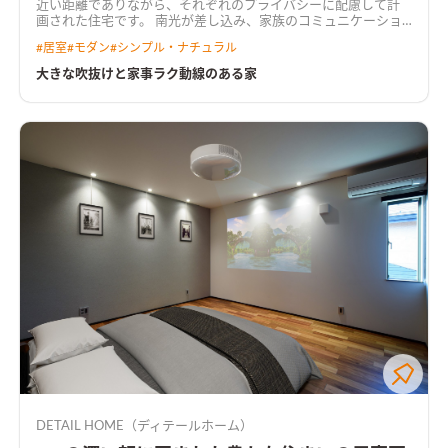
近い距離でありながら、それぞれのプライバシーに配慮して計
画された住宅です。 南光が差し込み、家族のコミュニケーショ
ンが自然と生まれるような大きな吹抜けと、回遊できる家事ラク
#
居室
#
モダン
#
シンプル・ナチュラル
動線が奥様のこだわりポイント。 その他にも、タイルやクロス
の配色、子ども部屋のロフトベッド、奥様専用のコレクションル
大きな吹抜けと家事ラク動線のある家
ームなど、ご家族の理想を叶えたお宅です。 ナチュラルモダン
なインテリア空間に仕上がりました。
DETAIL HOME（ディテールホーム）