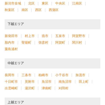
新潟市全域
北区
東区
中央区
江南区
秋葉区
南区
西区
西蒲区
下越エリア
新発田市
村上市
燕市
五泉市
阿賀野市
胎内市
聖籠町
弥彦村
阿賀町
関川村
粟島浦村
中越エリア
長岡市
三条市
柏崎市
小千谷市
加茂市
十日町市
見附市
魚沼市
南魚沼市
田上町
出雲崎町
湯沢町
津南町
刈羽村
上越エリア