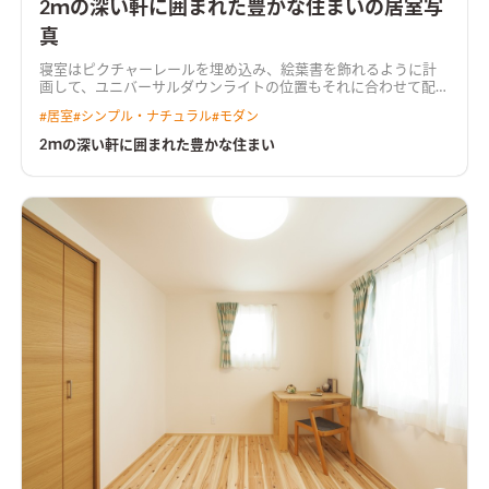
2ｍの深い軒に囲まれた豊かな住まいの居室写
真
寝室はピクチャーレールを埋め込み、絵葉書を飾れるように計
画して、ユニバーサルダウンライトの位置もそれに合わせて配灯
した
#
居室
#
シンプル・ナチュラル
#
モダン
2ｍの深い軒に囲まれた豊かな住まい