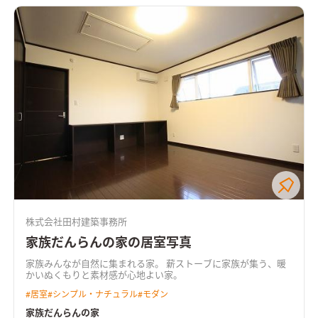
株式会社田村建築事務所
家族だんらんの家の居室写真
家族みんなが自然に集まれる家。 薪ストーブに家族が集う、暖
かいぬくもりと素材感が心地よい家。
#
居室
#
シンプル・ナチュラル
#
モダン
家族だんらんの家