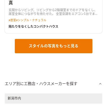
真
玄関からリビング、リビングから2階寝室までのドアをなくし、
居室全体につながりを持たせた。 全室空調をエアコン1台でまか
ない、トイレも寒くない高気密・高断熱仕様。 プライバシーを
#
居室
#
シンプル・ナチュラル
確保するため、吹抜けを通じて2階南窓からリビングへ採光。 吹
抜けにグレーチングを置いて足場を設け、採光しながら吹抜けス
隔たりをなくしたコンパクトハウス
ペースを有効活用できるようにした。 外観は全体をグレーでま
とめ、素材感やトーンを変えることでアグレッシブな印象に。
スタイルの写真をもっと見る
エリア別に工務店・ハウスメーカーを探す
新潟市内