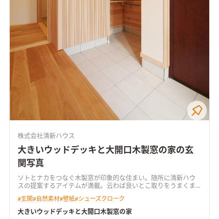
株式会社清新ハウス
大きいウッドデッキと大開口木製窓の家の玄
関写真
ソトとナカをつなぐ木製窓が印象的な住まい。随所に清新ハウ
スの提案するアイテムが満載。云わば良いとこ取りをうまくま
とめた設計で、自然素材で造る住まいの優雅さを表現した。ま
#
玄関
#
自然素材
#
壁紙
#
シューズクローク
た、ぐるぐる回れる家事導線にも注目の住まい。 プライベート
感高い高床式ウッドデッキには木塀とベンチを備えて充実させ
大きいウッドデッキと大開口木製窓の家
た。巾1800ミリの大開口木製窓は、LDKと第2のリビング「ウ