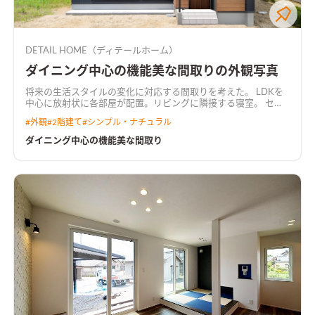
DETAIL HOME（ディテールホーム）
ダイニング中心の機能美な間取りの外観写真
将来の生活スタイルの変化に対応する間取りを考えた。 LDKを
中心に放射状に各部屋が配置。リビングに隣接する寝室。 セン
ターダイニング吹抜け。吹抜けと繋がる共有デスクルーム。 み
#
外観
#
2階建て
#
シンプル・ナチュラル
て暮らしが想像できる間取り。
ダイニング中心の機能美な間取り