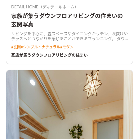
DETAIL HOME（ディテールホーム）
家族が集うダウンフロアリビングの住まいの
玄関写真
リビングを中心に、畳スペースやダイニングキッチン、吹抜けや
テラスへとつながりを感じることができるプランニング。 ダウ
ンリビングと吹抜け、あらわしの階段が生活を楽しくする。 リ
#
玄関
#
シンプル・ナチュラル
#
モダン
ビング入り口にはオリジナルの造作建具を使用し、空間にアク
セントをつけた。 水回りは回遊出来るよう設計し、キッチンか
家族が集うダウンフロアリビングの住まい
らもアクセスしやすい家事楽な動線。 構造にはプレウォール工
法を取り入れ、耐震にもこだわった住まいを実現。
ダウンフロ
アで広々リビングリビングはダウンフロアにすることで視線を
ずらし、空間が広がる。和室に寝転がったときにソファの人と
目線が近くなり、家族でコミュニケーションが弾む。
照明を工夫
した高級感あるキッチンキッチンは石目調のダークカラーでま
とめた。キッチンからダイニングテーブルまでライティングレ
ールを使用し、ペンダントライトの位置を調整できるようにし
た。