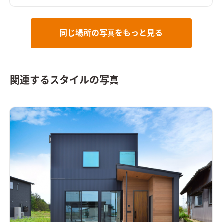
ッドデッキ」を繋ぐ。ホームパーティはここで決まり。ウッド
デッキへの階段を設け駐車場からもアクセスしやすくした。木
製窓と色味を統一し一体感を持たせるとともに、デッキ床から
シンボルツリーが顔を出す。 和室は4.5帖と大きくはないが、坪
同じ場所の写真をもっと見る
庭を設けソトへ視界が抜け広がりが感じる設計。板塀を設け、プ
ライバシーにも配慮し落ち着く空間となった。 オリジナル階段
の下にはご主人希望のDJブースを造作し、上手くスペースを活
用し「魅せる」部分とした。
関連するスタイルの写真