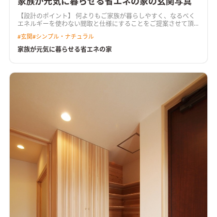
家族が元気に暮らせる省エネの家の玄関写真
【設計のポイント】 何よりもご家族が暮らしやすく、なるべく
エネルギーを使わない間取と仕様にすることをご提案させて頂
きました。 玄関から引き戸を挟んで、LDK へとスムーズに動く
#
玄関
#
シンプル・ナチュラル
ことができるようにしました。システムキッチン脇には、5~6
人で使えるような大きなカウンターテーブルを造作して、ご家族
家族が元気に暮らせる省エネの家
やご友人との団らんの場所を設けました。 面積以上の収納量を
確保するため、WIC には棚やハンガーパイプなどを充実させ、
インテリアはオリジナルの造り付け家具で、安全でトータルコー
ディネートできるようになっています。 【デザイン】 1 階は珪
藻土塗り壁で仕上げ落ち着いた内装にし、外装は漆喰塗り壁、
屋根はデザイン焼瓦で、洋風ですが落ち着いたたたずまいになり
ました。 【スペック】 性能も、断熱性・耐震性は国の基準の 2
倍相当で、冬暖かく夏涼しい、安心して暮らすことができる住ま
いが完成しました。