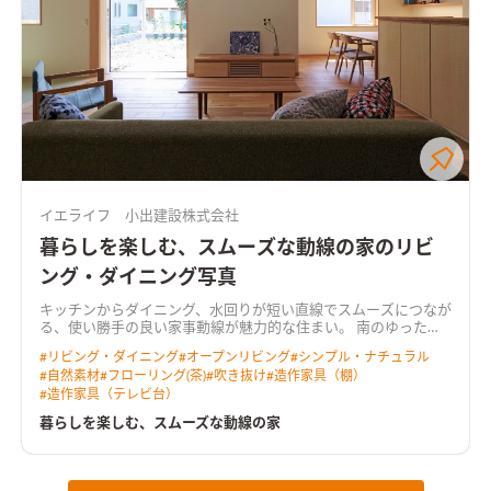
イエライフ 小出建設株式会社
暮らしを楽しむ、スムーズな動線の家のリビ
ング・ダイニング写真
キッチンからダイニング、水回りが短い直線でスムーズにつなが
る、使い勝手の良い家事動線が魅力的な住まい。 南のゆったり
広い庭へ向くＬＤＫは、吹き抜けからも光を取り込む明るく心
#
リビング・ダイニング
#
オープンリビング
#
シンプル・ナチュラル
地よい空間。 奥行きのあるウッドデッキを介して庭へと暮らし
#
自然素材
#
フローリング(茶)
#
吹き抜け
#
造作家具（棚）
が広がります。 リビングに隣り合う和室はＬＤＫと一体で使え
#
造作家具（テレビ台）
る開放的なスペース。 無垢の床や羽目板の天井、空間にぴった
りと納めた木製の造作家具など、あたたかな木の質感が室内に寛
暮らしを楽しむ、スムーズな動線の家
いだ雰囲気をつくっています。 ＨEAT20 Ｇ2以上の断熱性能を
備え床下エアコンによる暖房を採用。性能も使い勝手も大切に
作った住まいです。