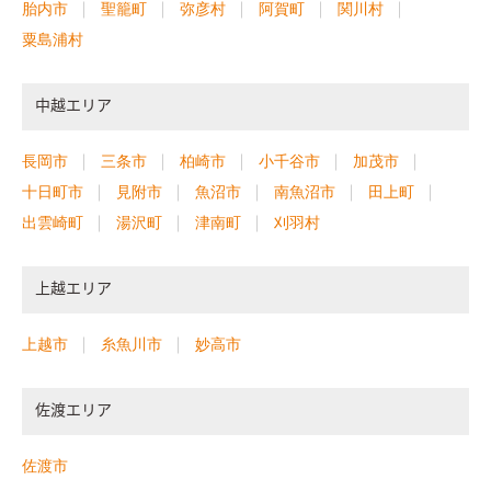
胎内市
聖籠町
弥彦村
阿賀町
関川村
粟島浦村
中越エリア
長岡市
三条市
柏崎市
小千谷市
加茂市
十日町市
見附市
魚沼市
南魚沼市
田上町
出雲崎町
湯沢町
津南町
刈羽村
上越エリア
上越市
糸魚川市
妙高市
佐渡エリア
佐渡市