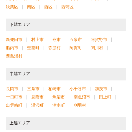
秋葉区
南区
西区
西蒲区
下越エリア
新発田市
村上市
燕市
五泉市
阿賀野市
胎内市
聖籠町
弥彦村
阿賀町
関川村
粟島浦村
中越エリア
長岡市
三条市
柏崎市
小千谷市
加茂市
十日町市
見附市
魚沼市
南魚沼市
田上町
出雲崎町
湯沢町
津南町
刈羽村
上越エリア