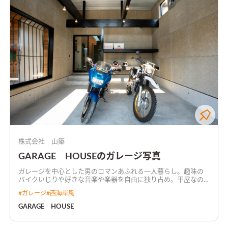
株式会社 山築
GARAGE HOUSEのガレージ写真
ガレージを中心とした男のロマンあふれる一人暮らし。趣味の
バイクいじりや好きな音楽や楽器を自由に独り占め。平屋なの
でロフト部分が主寝室。下は高さ170CMの収納空間と充実した
#
ガレージ
#
西海岸風
空間に。
GARAGE HOUSE