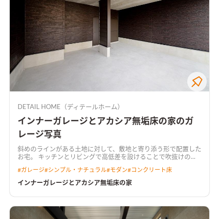
DETAIL HOME（ディテールホーム）
インナーガレージとアカシア無垢床の家のガ
レージ写真
斜めのラインがある土地に対して、敷地と寄り添う形で配置した
お宅。 キッチンとリビングで高低差を設けることで吹抜けの空
間をより開放的に演出し、アカシアの無垢床を設けることで温
#
ガレージ
#
シンプル・ナチュラル
#
モダン
#
コンクリート床
かみのある雰囲気を創りました。 エネファームを取り入れ温水
ルームヒーターを設けることで、住環境でも暖かくなる空間にし
インナーガレージとアカシア無垢床の家
ています。