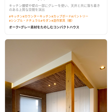
キッチン腰壁や壁の一部にグレーを使い、天井と共に落ち着き
のある上質な空間を演出
#
キッチン
#
カウンターキッチン
#
カップボード
#
パントリー
#
シンプル・ナチュラル
#
モダン
#
造作家具（棚）
オーク×グレー素材をたのしむコンパクトハウス