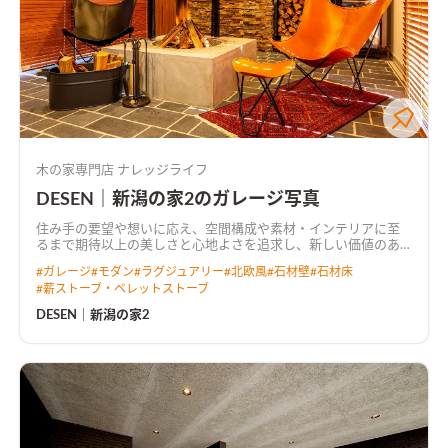
木の家専門店 ナレッジライフ
DESEN｜新潟の家2のガレージ写真
住み手の要望や想いに応え、空間構成や素材・インテリアに至
るまで期待以上の美しさと心地よさを追求し、新しい価値のあ
る暮らしをご提案するナレッジライフの「DESEN（デッセ
#
ガレージ
#
モダン
#
ラグジュアリー
#
北欧風
#
石材壁
#
石材床
ン）」。そのコンセプトモデルハウス｜LoungeDESEN（ラウン
#
薪ストーブ・ペレットストーブ
ジデッセン）をご覧頂き、ご共感頂いたお施主様。 それぞれで
多彩な表情を見せてくれる用途別に分かれた空間。それらをつ
DESEN｜新潟の家2
ながりのある空間になるよう構成・設計された上質な世界観が
感じられるご邸宅です。