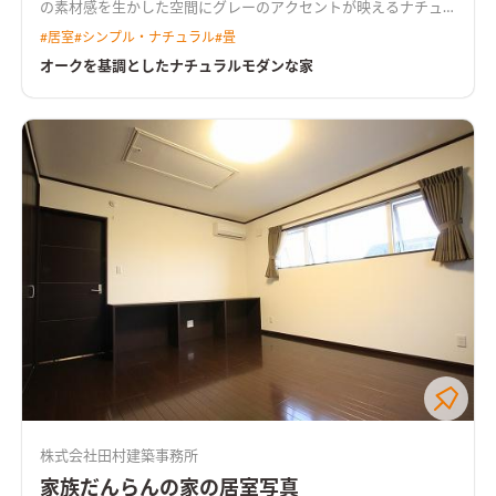
の素材感を生かした空間にグレーのアクセントが映えるナチュ
ラルモダンな空間。
#
居室
#
シンプル・ナチュラル
#
畳
オークを基調としたナチュラルモダンな家
株式会社田村建築事務所
家族だんらんの家の居室写真