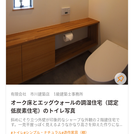
有限会社 市川建築店 1級建築士事務所
オーク床とエッグウォールの調湿住宅（認定
低炭素住宅）のトイレ写真
斜めにそり立つ外壁が印象的なシャープな外観の２階建住宅で
す。一見平屋っぽく見えるようなかなり高さを抑えた作りになっ
ています。（冷暖房効率もUPですね）家族間のコミュニケーシ
#
トイレ
#
シンプル・ナチュラル
#
造作家具（棚）