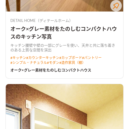
DETAIL HOME（ディテールホーム）
オーク×グレー素材をたのしむコンパクトハウ
スのキッチン写真
キッチン腰壁や壁の一部にグレーを使い、天井と共に落ち着き
のある上質な空間を演出
#
キッチン
#
カウンターキッチン
#
カップボード
#
パントリー
#
シンプル・ナチュラル
#
モダン
#
造作家具（棚）
オーク×グレー素材をたのしむコンパクトハウス