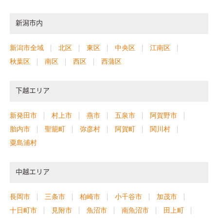
新潟市内
新潟市全域
北区
東区
中央区
江南区
秋葉区
南区
西区
西蒲区
下越エリア
新発田市
村上市
燕市
五泉市
阿賀野市
胎内市
聖籠町
弥彦村
阿賀町
関川村
粟島浦村
中越エリア
長岡市
三条市
柏崎市
小千谷市
加茂市
十日町市
見附市
魚沼市
南魚沼市
田上町