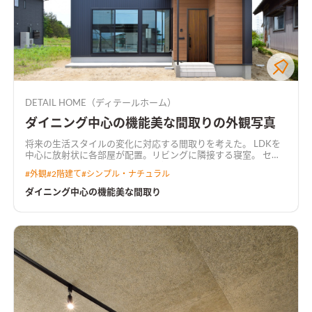
DETAIL HOME（ディテールホーム）
ダイニング中心の機能美な間取りの外観写真
将来の生活スタイルの変化に対応する間取りを考えた。 LDKを
中心に放射状に各部屋が配置。リビングに隣接する寝室。 セン
ターダイニング吹抜け。吹抜けと繋がる共有デスクルーム。 み
#
外観
#
2階建て
#
シンプル・ナチュラル
て暮らしが想像できる間取り。
ダイニング中心の機能美な間取り