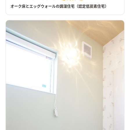
ョンがどこでもとれる家をコンセプトに動線や間取りを工夫し
ました。釣りが趣味の施主様の為、２階に趣味室、裏口土間に
オーク床とエッグウォールの調湿住宅（認定低炭素住宅）
は魚をさばけるｽﾍﾟｰｽもあります。 内観は無垢のオーク床材とｴｯ
ｸﾞｳｫｰﾙ（卵の殻で調湿性あり）ｸﾞﾚｰの制作建具が高級感とおし
ゃれ感と演出しています。