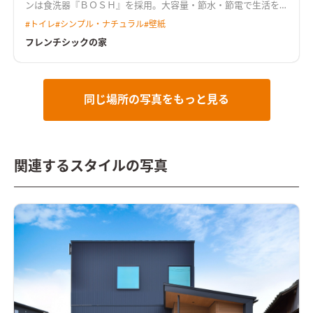
ンは食洗器『ＢＯＳＨ』を採用。大容量・節水・節電で生活を
助けます。 パステルカラーの壁紙で爽やかに、とってもカワイ
#
トイレ
#
シンプル・ナチュラル
#
壁紙
イお家ができました
フレンチシックの家
同じ場所の写真をもっと見る
関連するスタイルの写真