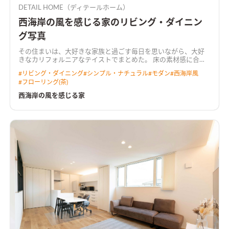
DETAIL HOME（ディテールホーム）
西海岸の風を感じる家のリビング・ダイニン
グ写真
その住まいは、大好きな家族と過ごす毎日を思いながら、大好
きなカリフォルニアなテイストでまとめた。 床の素材感に合わ
せ、全体をオークでまとめた。アクセントにはいくつかのグレ
#
リビング・ダイニング
#
シンプル・ナチュラル
#
モダン
#
西海岸風
ーをいれながら。
#
フローリング(茶)
西海岸の風を感じる家