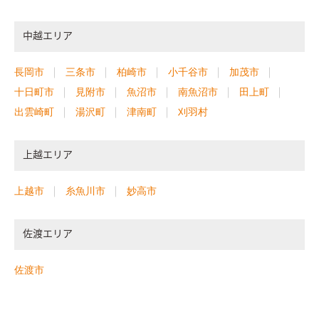
中越エリア
長岡市
三条市
柏崎市
小千谷市
加茂市
十日町市
見附市
魚沼市
南魚沼市
田上町
出雲崎町
湯沢町
津南町
刈羽村
上越エリア
上越市
糸魚川市
妙高市
佐渡エリア
佐渡市