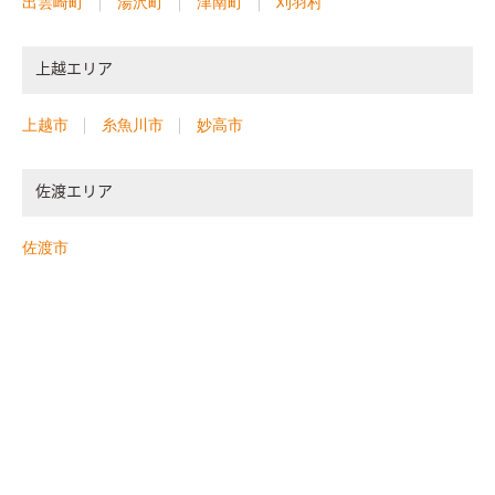
出雲崎町
湯沢町
津南町
刈羽村
上越エリア
上越市
糸魚川市
妙高市
佐渡エリア
佐渡市