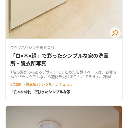
フクダハウジング株式会社
「白×木×緑」で彩ったシンプルな家の洗面
所・脱衣所写真
1階の温かみのあるデザインでまとめた店舗スペースは、お客さ
んがリラックスしながら施術を受けることができます。2階のリ
ビングダイニングは、バルコニーのデッキを囲むように設計し
#
洗面所・脱衣所
#
シンプル・ナチュラル
たことで光が差し込みます。キッチンは、収納をパーテンション
で隠すことにより、生活感を感じさせないつくりにしました。中
「白×木×緑」で彩ったシンプルな家
庭のオリーブの木が室内の至る所で見え、時間の流れがゆっく
り感じられる住まいです。