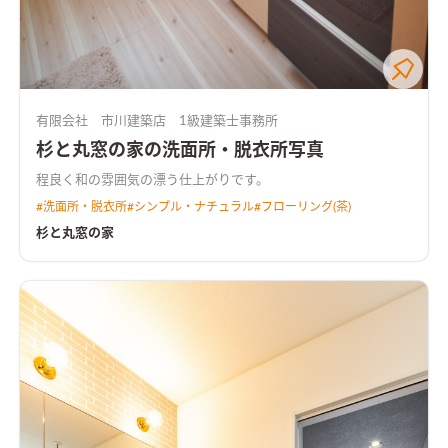
有限会社 市川建築店 1級建築士事務所
杉と丸窓の家の洗面所・脱衣所写真
程良く和の雰囲気の漂う仕上がりです。
#
洗面所・脱衣所
#
シンプル・ナチュラル
#
フローリング(茶)
杉と丸窓の家