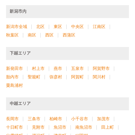
新潟市内
新潟市全域
北区
東区
中央区
江南区
秋葉区
南区
西区
西蒲区
下越エリア
新発田市
村上市
燕市
五泉市
阿賀野市
胎内市
聖籠町
弥彦村
阿賀町
関川村
粟島浦村
中越エリア
長岡市
三条市
柏崎市
小千谷市
加茂市
十日町市
見附市
魚沼市
南魚沼市
田上町