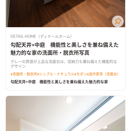
DETAIL HOME（ディテールホーム）
勾配天井×中庭 機能性と美しさを兼ね備えた
魅力的な家の洗面所・脱衣所写真
グレーの質感が上品な洗面台は、収納力も兼ね備えた機能的な
デザイン
#
洗面所・脱衣所
#
シンプル・ナチュラル
#
モダン
#
造作家具（洗面台）
勾配天井×中庭 機能性と美しさを兼ね備えた魅力的な家