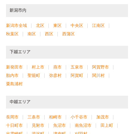
新潟市内
新潟市全域
北区
東区
中央区
江南区
秋葉区
南区
西区
西蒲区
下越エリア
新発田市
村上市
燕市
五泉市
阿賀野市
胎内市
聖籠町
弥彦村
阿賀町
関川村
粟島浦村
中越エリア
長岡市
三条市
柏崎市
小千谷市
加茂市
十日町市
見附市
魚沼市
南魚沼市
田上町
出雲崎町
湯沢町
津南町
刈羽村