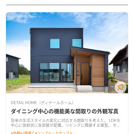
DETAIL HOME（ディテールホーム）
ダイニング中心の機能美な間取りの外観写真
将来の生活スタイルの変化に対応する間取りを考えた。 LDKを
中心に放射状に各部屋が配置。リビングに隣接する寝室。 セン
ターダイニング吹抜け。吹抜けと繋がる共有デスクルーム。 み
#
外観
#
2階建て
#
シンプル・ナチュラル