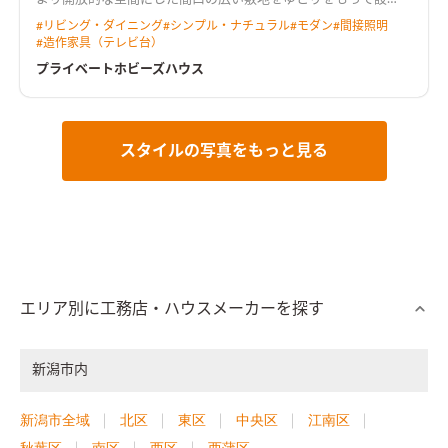
計。 キッチンには行き止まりがなく、ぐるぐると回遊できる動
#
リビング・ダイニング
#
シンプル・ナチュラル
#
モダン
#
間接照明
線とした。 LDKからは中庭が望め、植栽が四季の移ろいを感じ
#
造作家具（テレビ台）
させてくれる。 2階にご夫婦で使えるホビールームを設置し、コ
ロナ禍でのお家時間の充実や、リモートワークなど多岐に渡り
プライベートホビーズハウス
用途がある。 トーンを落とした飽きのこないインテリアと造作
家具が調和した住まい。
天井を彫り込んで折り上げ照明を配し
た広がりのあるLDK天井をきれいに残しつつ、広がりのある空間
を演出しました。 カーテンボックスを造作し、カーテンレール
を隠すことによって、生活感を感じさせない工夫も施していま
スタイルの写真をもっと見る
す。
プライベートなホビールームオンラインゲームやリモートワ
ークに集中できるよう、あえて個室化したプライベートなホビ
ールーム。 たくさんもっている漫画本を収納できる大容量の本
棚を造作しました
エリア別に工務店・ハウスメーカーを探す
新潟市内
新潟市全域
北区
東区
中央区
江南区
秋葉区
南区
西区
西蒲区