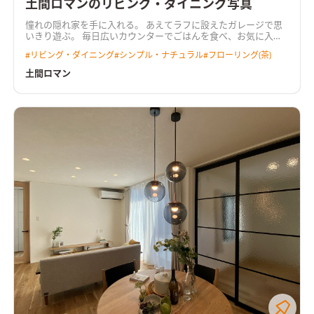
土間ロマンのリビング・ダイニング写真
憧れの隠れ家を手に入れる。 あえてラフに設えたガレージで思
いきり遊ぶ。 毎日広いカウンターでごはんを食べ、お気に入り
の和室で普段を過ごす。 リビングと連続するこだわりの土間で
#
リビング・ダイニング
#
シンプル・ナチュラル
#
フローリング(茶)
音楽を奏でる。 毎日が少年の頃のように楽しいお家です。
土間ロマン