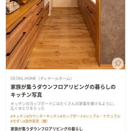
DETAIL HOME（ディテールホーム）
家族が集うダウンフロアリビングの暮らしの
キッチン写真
キッチンのカップボードにはたくさんの家電を置けるように、
広くゆとりをとった
#
キッチン
#
カウンターキッチン
#
カップボード
#
シンプル・ナチュラル
#
モダン
#
造作家具（棚）
家族が集うダウンフロアリビングの暮らし