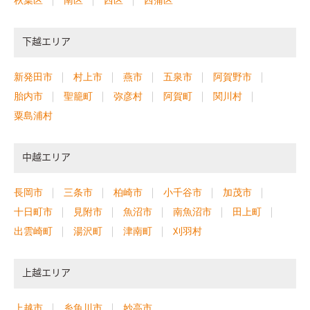
下越エリア
新発田市
村上市
燕市
五泉市
阿賀野市
胎内市
聖籠町
弥彦村
阿賀町
関川村
粟島浦村
中越エリア
長岡市
三条市
柏崎市
小千谷市
加茂市
十日町市
見附市
魚沼市
南魚沼市
田上町
出雲崎町
湯沢町
津南町
刈羽村
上越エリア
上越市
糸魚川市
妙高市