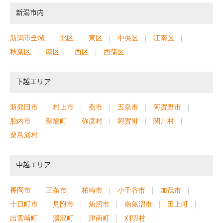
新潟市内
新潟市全域
北区
東区
中央区
江南区
秋葉区
南区
西区
西蒲区
下越エリア
新発田市
村上市
燕市
五泉市
阿賀野市
胎内市
聖籠町
弥彦村
阿賀町
関川村
粟島浦村
中越エリア
長岡市
三条市
柏崎市
小千谷市
加茂市
十日町市
見附市
魚沼市
南魚沼市
田上町
出雲崎町
湯沢町
津南町
刈羽村