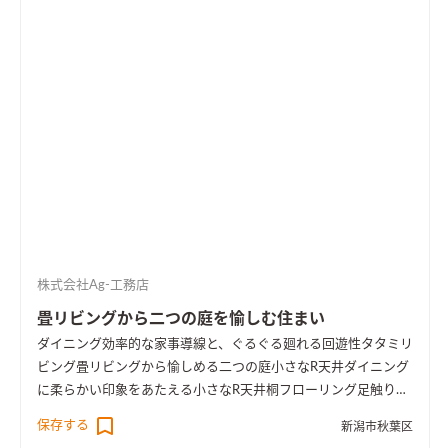
株式会社Ag-工務店
畳リビングから二つの庭を愉しむ住まい
ダイニング
効率的な家事導線と、ぐるぐる廻れる回遊性
タタミリ
ビング
畳リビングから愉しめる二つの庭
小さなR天井
ダイニング
に柔らかい印象をあたえる小さなR天井
桐フローリング
足触りの
良い、桐フローリング
効率的な洗濯導線
洗って、干して、しまう
保存する
新潟市秋葉区
が１箇所に。洗濯導線を短縮できます
ちょっとしたワークスペ