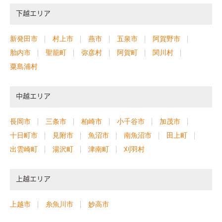
下越エリア
新発田市
村上市
燕市
五泉市
阿賀野市
胎内市
聖籠町
弥彦村
阿賀町
関川村
粟島浦村
中越エリア
長岡市
三条市
柏崎市
小千谷市
加茂市
十日町市
見附市
魚沼市
南魚沼市
田上町
出雲崎町
湯沢町
津南町
刈羽村
上越エリア
上越市
糸魚川市
妙高市