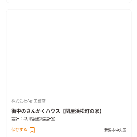
ース
ダイニングテーブルの脇には小さなワークスペース。
造作
洗面台
オリジナルの造作洗面台
大工による造作のオリジナル物
干し受け
ちょっとしたところにも手仕事の技を生かす。
床置き
エアコン
暖房も冷房もこれ一台。
株式会社Ag-工務店
街中のさんかくハウス【関屋浜松町の家】
設計：早川徹建築設計室
保存する
新潟市中央区