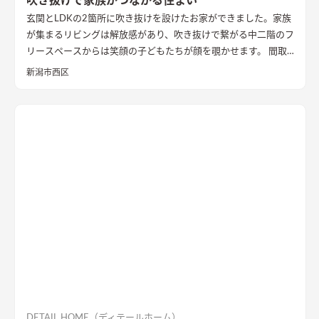
吹き抜けで家族がつながる住まい
玄関とLDKの2箇所に吹き抜けを設けたお家ができました。家族
が集まるリビングは解放感があり、吹き抜けで繋がる中二階のフ
リースペースからは笑顔の子どもたちが顔を覗かせます。 間取
りは家事のしやすさを考え、キッチンから各お部屋への動線が
新潟市西区
短くなるように設計しました。天然石と無垢材で造作した無添
加住宅オリジナルキッチンや洗面台、無垢の室内建具などは、
漆喰壁や無垢フローリングとの相性もバッチリ。 室内全体に統
一感があり、優しく温かみを感じられます。
DETAIL HOME（ディテールホーム）