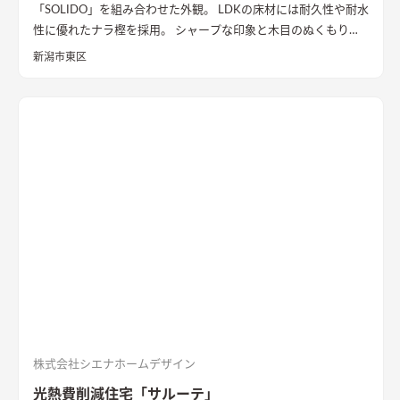
「SOLIDO」を組み合わせた外観。 LDKの床材には耐久性や耐水
性に優れたナラ樫を採用。 シャープな印象と木目のぬくもりが
調和した飽きのこない空間デザインに仕上げました。 リビング
新潟市東区
の勾配天井には格子と間接照明をあしらいました。 玄関ポーチ
はヘキサゴンスタイルに。 懐かしさと新しさを兼ね備えた個性
的なデザインが魅力の住まい。
質感を活かした外装材
「SOLIDO」を組み合わせた外観
ブラックのガルバリウム鋼板と
セメントの質感を活かした外装材「SOLIDO」を組み合わせた立
体的な外観。シンボルツリーはハナミズキ
シャープな印象と木
目のぬくもりが調和したLDK
和室と隣接したLDK。シャープな
印象と木目のぬくもりが調和した飽きのこない空間デザイン。
LDKの床材に耐久性や耐水性に優れたナラ樫を採用。
セメント
の質感が重厚感のあるキッチン
キッチン背面にも外壁と同じ
「SOLIDO」を施工。セメントの質感が重厚感を演出
株式会社シエナホームデザイン
光熱費削減住宅「サルーテ」