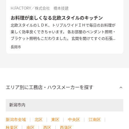
H.FACTORY／株式会社 橋本技建
お料理が楽しくなる北欧スタイルのキッチン
北欧スタイルのＬＤＫ、トリプルワイドＩＨで毎日のお料理が
楽しく効率良くできちゃいます。 各お部屋のペンダント照明・
ブラケット照明もこだわりました。 玄関を開けてすぐの石張り
壁も目をひきます
長岡市
エリア別に工務店・ハウスメーカーを探す
新潟市内
新潟市全域
北区
東区
中央区
江南区
秋葉区
南区
西区
西蒲区