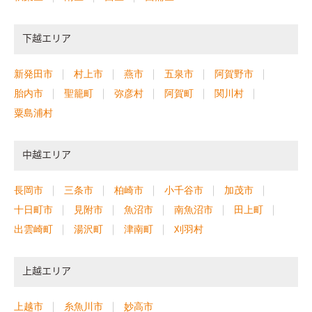
下越エリア
新発田市
村上市
燕市
五泉市
阿賀野市
胎内市
聖籠町
弥彦村
阿賀町
関川村
粟島浦村
中越エリア
長岡市
三条市
柏崎市
小千谷市
加茂市
十日町市
見附市
魚沼市
南魚沼市
田上町
出雲崎町
湯沢町
津南町
刈羽村
上越エリア
上越市
糸魚川市
妙高市