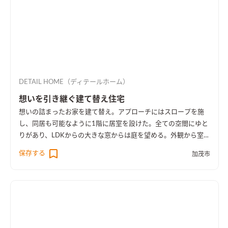
DETAIL HOME（ディテールホーム）
想いを引き継ぐ建て替え住宅
想いの詰まったお家を建て替え。アプローチにはスロープを施
し、同居も可能なように1階に居室を設けた。全ての空間にゆと
りがあり、LDKからの大きな窓からは庭を望める。外観から室内
空間まで広さを感じる事のできるお家となった。
保存する
加茂市