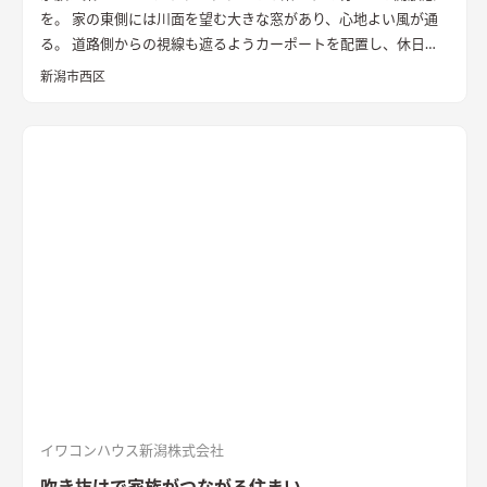
を。 家の東側には川面を望む大きな窓があり、心地よい風が通
る。 道路側からの視線も遮るようカーポートを配置し、休日に
は気心のしれた友人を招きウッドデッキでBBQ。 お酒を飲みな
新潟市西区
がら語らい、泊まっていけるようゲストルームも配置した。 水
回りの動線は家族・友人も気兼ねなく使えるようこだわり、各所
に収納を配置し片付けやすい工夫ができた。 開放感や収納計画
など見どころが詰まったお家となりました。
エコカラットと間
接照明でおしゃれな玄関
家の顔になる玄関には、間接照明を当
てた新柄エコカラット/ディニタを採用。採光も踏まえ窓も設置
した。
間接照明で映えるアクセントウォール
木目が好きなお施
主様が選んだレッドシダーの木パネル。間接照明を当てると陰
影が映えるデザイン。
ロールスクリーンで仕切れるゲストルーム
奥の空間はロールスクリーンで仕切れるゲストルーム。フロー
リングにすることで普段は広々リビングになる。キッチンとダ
イニングはカフェのような雰囲気を演出。
イワコンハウス新潟株式会社