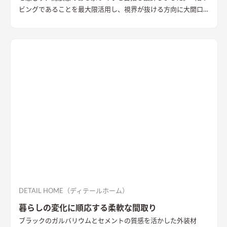
ビングであることを最大限活用し、視界が抜ける方向に大開口
を設置することで眺望を確保。 リビング・ダイニング上部を全
て勾配天井にすることで開放的な大空間作りました。 インテリ
アはブラックを随所に使うことで空間を引き締め、赤みのある
木目を広い面積に使うことで品の中に温かみのある空間ができ
ました。
DETAIL HOME（ディテールホーム）
暮らしの変化に順応する柔軟な間取り
ブラックのガルバリウムとセメントの質感を活かした外装材