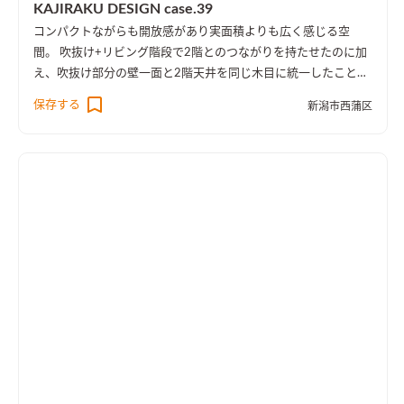
KAJIRAKU DESIGN case.39
コンパクトながらも開放感があり実面積よりも広く感じる空
間。 吹抜け+リビング階段で2階とのつながりを持たせたのに加
え、吹抜け部分の壁一面と2階天井を同じ木目に統一したことに
より、1階・2階の一体感を演出しました。 趣味のピアノ室は、
保存する
新潟市西蒲区
楽譜を整理する本棚を壁一面に設け、屋外への防音効果も担って
います。