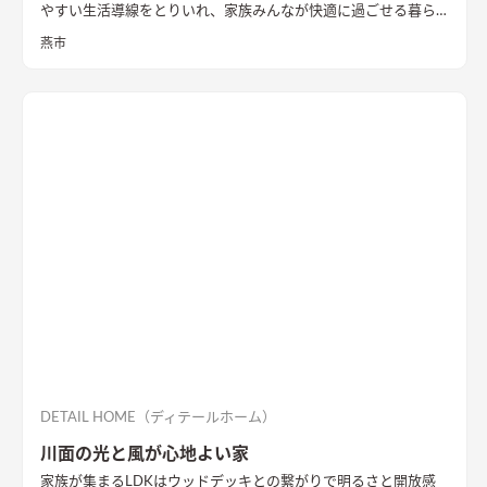
やすい生活導線をとりいれ、家族みんなが快適に過ごせる暮ら
しを実現させました。キッチンを中心に１階をぐるっと１周出
燕市
来るように全体を繋げ、掃除や洗濯、料理などの家事の負担を軽
減できるようプランをしました。
DETAIL HOME（ディテールホーム）
川面の光と風が心地よい家
家族が集まるLDKはウッドデッキとの繋がりで明るさと開放感