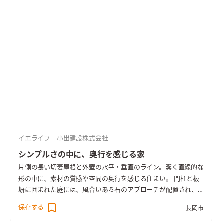
とんどが叶う平屋のようなゆったりとした間取りも魅力。 壁付
加断熱とトリプルサッシを採用し、HEAT20 G2以上の断熱性能
を備えています。 大屋根に守られながら、土地と、家族とつな
がって、のびのび暮らす住まいです。
イエライフ 小出建設株式会社
シンプルさの中に、奥行を感じる家
片側の長い切妻屋根と外壁の水平・垂直のライン。潔く直線的な
形の中に、素材の質感や空間の奥行を感じる住まい。 門柱と板
塀に囲まれた庭には、風合いある石のアプローチが配置され、
通りと住まいをつなぐ中間地点も雰囲気ある豊かなスペースと
保存する
長岡市
なっています。 室内は間仕切りの少ない、開放的で大きな広が