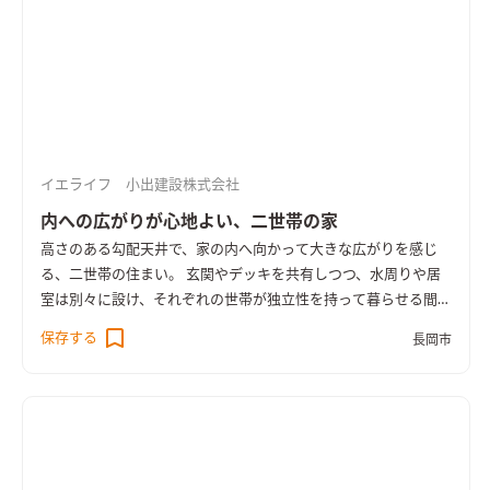
イエライフ 小出建設株式会社
内への広がりが心地よい、二世帯の家
高さのある勾配天井で、家の内へ向かって大きな広がりを感じ
る、二世帯の住まい。 玄関やデッキを共有しつつ、水周りや居
室は別々に設け、それぞれの世帯が独立性を持って暮らせる間取
りです。 羽目板の壁にブラックのアイアン階段、グレーの面材
保存する
長岡市
が落ち着いた印象のオープンキッチンにブルーグレーのタイル
など、木の温かみと共にどこかシャープさも感じるインテリアが
魅力的。 一部の内装に用いたウィリアム・モリスの壁紙も、シ
ックな色合いと美しい植物の模様で住まいの印象を作っていま
す。 壁付加断熱やトリプルサッシを採用し、UA値0.26となる高
い断熱性能も特徴。 二つの世帯が集いながら、心地よい距離感