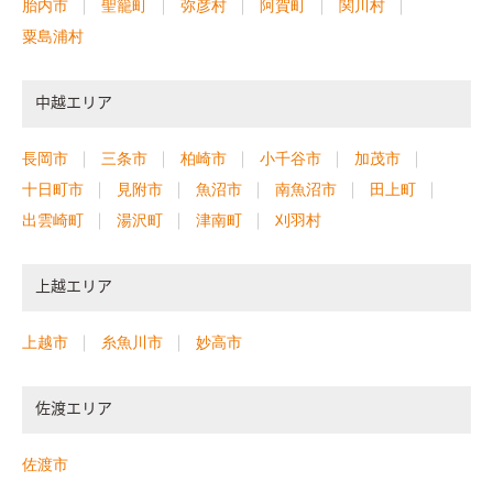
胎内市
聖籠町
弥彦村
阿賀町
関川村
粟島浦村
中越エリア
長岡市
三条市
柏崎市
小千谷市
加茂市
十日町市
見附市
魚沼市
南魚沼市
田上町
出雲崎町
湯沢町
津南町
刈羽村
上越エリア
上越市
糸魚川市
妙高市
佐渡エリア
佐渡市