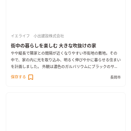
イエライフ 小出建設株式会社
街中の暮らしを楽しむ 大きな吹抜けの家
やや縦長で隣家との間隔が近くなりやすい市街地の敷地。その
中で、家の内に光を取り込み、明るく伸びやかに暮らせる住まい
を計画しました。 外観は濃色のガルバリウムにブラックのサッ
シを合わせた、きりりとした佇まい。 内へ進むと、大きな吹き
保存する
長岡市
抜けから明るい光が差し込む開放的な空間が広がります。 吹き
抜けのリビングから、高めの天井のダイニング、やや高さを抑え
たキッチンへ。 天井の高さと素材の変化で、一間のLDKの中で
ゆるやかに空間が切り替わります。 水回りや照明にはグレーや
ブラックの色を取り入れ、住まい全体がスタイリッシュな雰囲
気となりました。 UA値0.28、床下エアコンによる暖房を採用
し、高い性能を備えています。 ＜UA値0.28／C値0.2＞