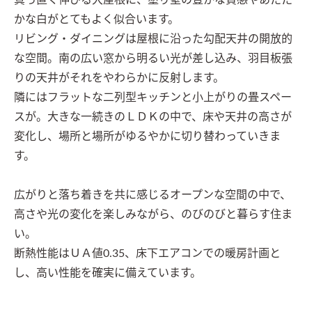
真っ直ぐ伸びる大屋根に、塗り壁の豊かな質感やあたた
かな白がとてもよく似合います。

リビング・ダイニングは屋根に沿った勾配天井の開放的
な空間。南の広い窓から明るい光が差し込み、羽目板張
りの天井がそれをやわらかに反射します。

隣にはフラットな二列型キッチンと小上がりの畳スペー
スが。大きな一続きのＬＤＫの中で、床や天井の高さが
変化し、場所と場所がゆるやかに切り替わっていきま
す。

広がりと落ち着きを共に感じるオープンな空間の中で、
高さや光の変化を楽しみながら、のびのびと暮らす住ま
い。

断熱性能はＵＡ値0.35、床下エアコンでの暖房計画と
し、高い性能を確実に備えています。