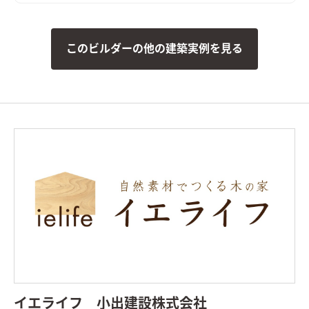
りを感じる空間。 玄関とその先を仕切る建具を開放すると、広
い土間の玄関、LDK、水周りへ続くスペースまでが隔てのない
一体の空間になります。 2人、3人で並んでもゆとりある広々と
このビルダーの他の建築実例を見る
した洗面や、引き戸で全体を目隠しできるキッチンのカップボ
ード、ウォークスルーできるファミリークローゼットなど、家族
の暮らしに使いやすい工夫もたくさん。 塗り壁の質感や個性あ
るタイルの仕上げも加わり、シンプルさ中に細やかな手仕事の温
かみも、空間の広がりも感じる住まいとなりました。
イエライフ 小出建設株式会社