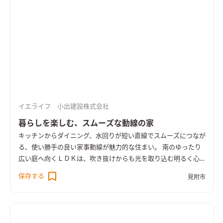
で暮らす住まいです。 ＜UA値0.26／C値0.2＞
イエライフ 小出建設株式会社
暮らしを楽しむ、スムーズな動線の家
キッチンからダイニング、水回りが短い直線でスムーズにつなが
る、使い勝手の良い家事動線が魅力的な住まい。 南のゆったり
広い庭へ向くＬＤＫは、吹き抜けからも光を取り込む明るく心
地よい空間。 奥行きのあるウッドデッキを介して庭へと暮らし
保存する
見附市
が広がります。 リビングに隣り合う和室はＬＤＫと一体で使え
る開放的なスペース。 無垢の床や羽目板の天井、空間にぴった
りと納めた木製の造作家具など、あたたかな木の質感が室内に寛
いだ雰囲気をつくっています。 ＨEAT20 Ｇ2以上の断熱性能を