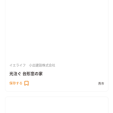
備え床下エアコンによる暖房を採用。性能も使い勝手も大切に
作った住まいです。
イエライフ 小出建設株式会社
光注ぐ 台形窓の家
保存する
燕市