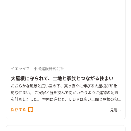
イエライフ 小出建設株式会社
大屋根に守られて、土地と家族とつながる住まい
おおらかな風景と広い空の下、真っ直ぐに伸びる大屋根が印象
的な住まい。 ご実家と庭を挟んで向かい合うように建物の配置
を計画しました。 室内に進むと、ＬＤＫは広い土間と屋根の勾
配に沿った高い天井が特徴的な空間。 家の内からテラスへと連
保存する
見附市
続する土間を通じて庭とのつながりが感じられ、窓を開ければ
二つの家の間を気軽に行き来できる縁側のような雰囲気が生ま
れます。 ＬＤＫと隣り合う開放的な和室や、一階で暮らしのほ