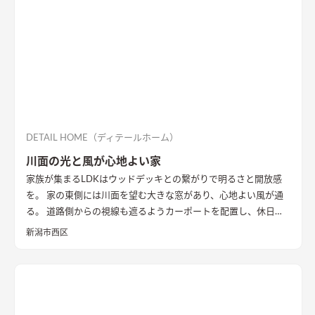
DETAIL HOME（ディテールホーム）
川面の光と風が心地よい家
家族が集まるLDKはウッドデッキとの繋がりで明るさと開放感
を。 家の東側には川面を望む大きな窓があり、心地よい風が通
る。 道路側からの視線も遮るようカーポートを配置し、休日に
は気心のしれた友人を招きウッドデッキでBBQ。 お酒を飲みな
新潟市西区
がら語らい、泊まっていけるようゲストルームも配置した。 水
回りの動線は家族・友人も気兼ねなく使えるようこだわり、各所
に収納を配置し片付けやすい工夫ができた。 開放感や収納計画
など見どころが詰まったお家となりました。
エコカラットと間
接照明でおしゃれな玄関
家の顔になる玄関には、間接照明を当