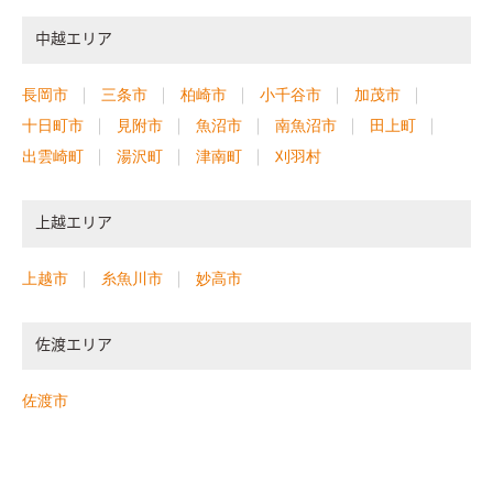
中越エリア
長岡市
三条市
柏崎市
小千谷市
加茂市
十日町市
見附市
魚沼市
南魚沼市
田上町
出雲崎町
湯沢町
津南町
刈羽村
上越エリア
上越市
糸魚川市
妙高市
佐渡エリア
佐渡市