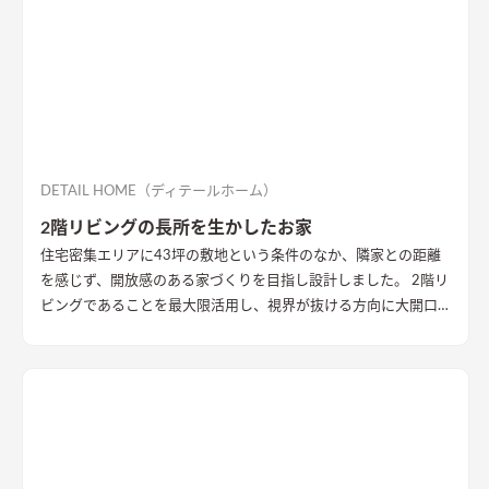
DETAIL HOME（ディテールホーム）
2階リビングの長所を生かしたお家
住宅密集エリアに43坪の敷地という条件のなか、隣家との距離
を感じず、開放感のある家づくりを目指し設計しました。 2階リ
ビングであることを最大限活用し、視界が抜ける方向に大開口
を設置することで眺望を確保。 リビング・ダイニング上部を全
て勾配天井にすることで開放的な大空間作りました。 インテリ
アはブラックを随所に使うことで空間を引き締め、赤みのある
木目を広い面積に使うことで品の中に温かみのある空間ができ
ました。