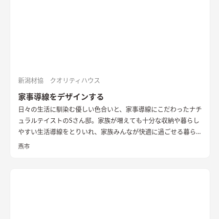
新潟材協 クオリティハウス
家事導線をデザインする
日々の生活に馴染む優しい色合いと、家事導線にこだわったナチ
ュラルテイストのSさん邸。家族が増えても十分な収納や暮らし
やすい生活導線をとりいれ、家族みんなが快適に過ごせる暮ら
しを実現させました。キッチンを中心に１階をぐるっと１周出
燕市
来るように全体を繋げ、掃除や洗濯、料理などの家事の負担を軽
減できるようプランをしました。