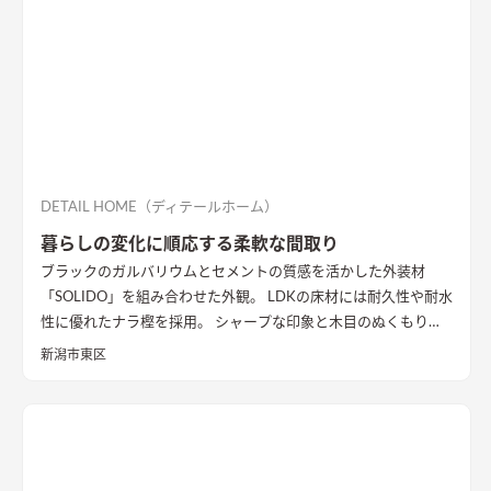
DETAIL HOME（ディテールホーム）
暮らしの変化に順応する柔軟な間取り
ブラックのガルバリウムとセメントの質感を活かした外装材
「SOLIDO」を組み合わせた外観。 LDKの床材には耐久性や耐水
性に優れたナラ樫を採用。 シャープな印象と木目のぬくもりが
調和した飽きのこない空間デザインに仕上げました。 リビング
新潟市東区
の勾配天井には格子と間接照明をあしらいました。 玄関ポーチ
はヘキサゴンスタイルに。 懐かしさと新しさを兼ね備えた個性
的なデザインが魅力の住まい。
質感を活かした外装材
「SOLIDO」を組み合わせた外観
ブラックのガルバリウム鋼板と
セメントの質感を活かした外装材「SOLIDO」を組み合わせた立