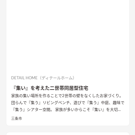
一感があり、優しく温かみを感じられます。
DETAIL HOME（ディテールホーム）
『集い』を考えた二世帯同居型住宅
家族の集い場所を作ることで2世帯の壁をなくしたお家づくり。
団らんで『集う』リビングベンチ、遊びで『集う』中庭、趣味で
『集う』シアター空間。 家族が多いからこそ『集い』を大切に
したお家になっています。
三条市