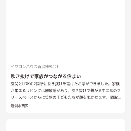
てた新柄エコカラット/ディニタを採用。採光も踏まえ窓も設置
した。
間接照明で映えるアクセントウォール
木目が好きなお施
主様が選んだレッドシダーの木パネル。間接照明を当てると陰
影が映えるデザイン。
ロールスクリーンで仕切れるゲストルーム
奥の空間はロールスクリーンで仕切れるゲストルーム。フロー
リングにすることで普段は広々リビングになる。キッチンとダ
イニングはカフェのような雰囲気を演出。
イワコンハウス新潟株式会社
吹き抜けで家族がつながる住まい
玄関とLDKの2箇所に吹き抜けを設けたお家ができました。家族
が集まるリビングは解放感があり、吹き抜けで繋がる中二階のフ
リースペースからは笑顔の子どもたちが顔を覗かせます。 間取
りは家事のしやすさを考え、キッチンから各お部屋への動線が
新潟市西区
短くなるように設計しました。天然石と無垢材で造作した無添
加住宅オリジナルキッチンや洗面台、無垢の室内建具などは、
漆喰壁や無垢フローリングとの相性もバッチリ。 室内全体に統