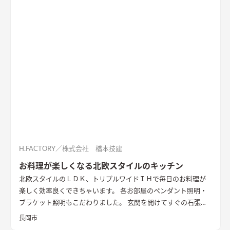
H.FACTORY／株式会社 橋本技建
お料理が楽しくなる北欧スタイルのキッチン
北欧スタイルのＬＤＫ、トリプルワイドＩＨで毎日のお料理が
楽しく効率良くできちゃいます。 各お部屋のペンダント照明・
ブラケット照明もこだわりました。 玄関を開けてすぐの石張り
壁も目をひきます
長岡市