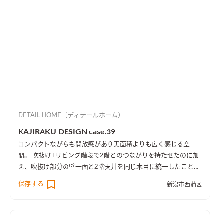
DETAIL HOME（ディテールホーム）
KAJIRAKU DESIGN case.39
コンパクトながらも開放感があり実面積よりも広く感じる空
間。 吹抜け+リビング階段で2階とのつながりを持たせたのに加
え、吹抜け部分の壁一面と2階天井を同じ木目に統一したことに
より、1階・2階の一体感を演出しました。 趣味のピアノ室は、
保存する
新潟市西蒲区
楽譜を整理する本棚を壁一面に設け、屋外への防音効果も担って
います。