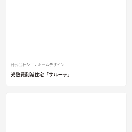
体的な外観。シンボルツリーはハナミズキ
シャープな印象と木
目のぬくもりが調和したLDK
和室と隣接したLDK。シャープな
印象と木目のぬくもりが調和した飽きのこない空間デザイン。
LDKの床材に耐久性や耐水性に優れたナラ樫を採用。
セメント
の質感が重厚感のあるキッチン
キッチン背面にも外壁と同じ
「SOLIDO」を施工。セメントの質感が重厚感を演出
株式会社シエナホームデザイン
光熱費削減住宅「サルーテ」