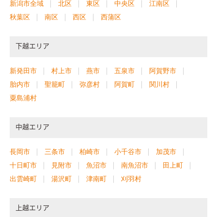
新潟市全域
北区
東区
中央区
江南区
秋葉区
南区
西区
西蒲区
下越エリア
新発田市
村上市
燕市
五泉市
阿賀野市
胎内市
聖籠町
弥彦村
阿賀町
関川村
粟島浦村
中越エリア
長岡市
三条市
柏崎市
小千谷市
加茂市
十日町市
見附市
魚沼市
南魚沼市
田上町
出雲崎町
湯沢町
津南町
刈羽村
上越エリア