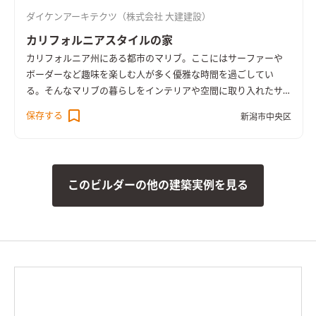
ダイケンアーキテクツ（株式会社 大建建設）
カリフォルニアスタイルの家
カリフォルニア州にある都市のマリブ。ここにはサーファーや
ボーダーなど趣味を楽しむ人が多く優雅な時間を過ごしてい
る。そんなマリブの暮らしをインテリアや空間に取り入れたサ
ーファーズハウス。ブルーのクロスを基調にリビングのヘリン
保存する
新潟市中央区
ボーンのアクセント壁、マリンランプなどビーチテイストをふ
んだんに取り入れた。大開口の窓や吹き抜けからは解放感があ
ふれる。暮らしを楽しみ、趣味を愉しむためのゆとりある空間
を印象付けた住まいとなった。
このビルダーの他の建築実例を見る