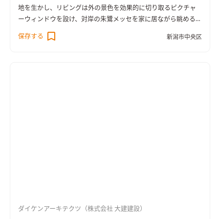
地を生かし、リビングは外の景色を効果的に切り取るピクチャ
ーウィンドウを設け、対岸の朱鷺メッセを家に居ながら眺めるこ
とができる。ご夫婦の要望でヴィンテージ感のある雰囲気に仕
保存する
新潟市中央区
上げ、鉄と木を組み合わせた造作家具で空間に統一感をもたせ
た。ダブル断熱、太陽光など性能面にも優れている。
ダイケンアーキテクツ（株式会社 大建建設）