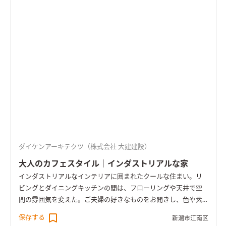
ダイケンアーキテクツ（株式会社 大建建設）
大人のカフェスタイル｜インダストリアルな家
インダストリアルなインテリアに囲まれたクールな住まい。リ
ビングとダイニングキッチンの間は、フローリングや天井で空
間の雰囲気を変えた。ご夫婦の好きなものをお聞きし、色や素
材、オリジナル家具といった具体的なイメージに落とし込んで
保存する
新潟市江南区
いった。省エネ性能（BELS）5つ星のゼロエネルギー住宅でもあ