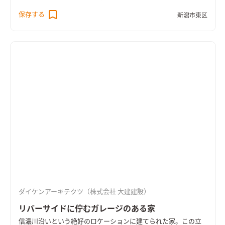
下を見下ろすとリビングが見える。1階の様子がうかがえ家族が
保存する
新潟市東区
安心して暮らせるように設計。水まわりもバリアフリー仕様で
洗面室から浴室入り口へと段差がなくスムーズ。浴室内は手す
り・ベンチがついており安心して使用できる。
ダイケンアーキテクツ（株式会社 大建建設）
リバーサイドに佇むガレージのある家
信濃川沿いという絶好のロケーションに建てられた家。この立