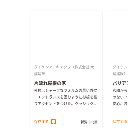
ダイケンアーキテクツ（株式会社 大
ダイケン
建建設）
建建設）
片流れ屋根の家
バリア
外観はシャープなフォルムの黒い外壁
玄関から
＋エントランスを囲むように杉板を張
のないフ
りアクセントをつけた。クラシックな
安心。各
ヴェネツィアンスタイルで纏ったLDK
もストレ
は、随所に無垢材を取り入れ個性を出
各部屋へ
保存する
保存する
新潟市北区
した。共働きで忙しい日々を送るご夫
ら下を見