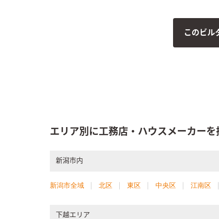
取り入れることができる。階段を上が
調にリビ
ってすぐの2階ホールにはテーブルを
ント壁、
造作。チェアーを置きワークスペース
ストをふ
このビル
としても使用できる。2階の個室はフ
の窓や吹
ローリングの材質を変え1階とは違う
る。暮ら
顔を見せる。休息の間にふさわしい落
めのゆと
ち着いた印象となった。
いとなっ
エリア別に工務店・ハウスメーカーを
新潟市内
新潟市全域
北区
東区
中央区
江南区
下越エリア