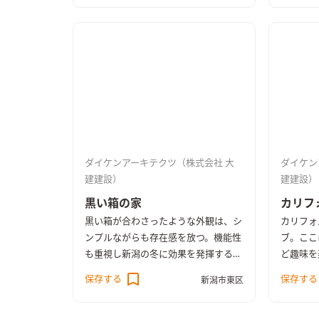
婦。家事をしやすいようにキッチンか
1階の様
らの家事導線にも配慮。2階へ上がる
暮らせる
とトップライト（天窓）から日中は採
アフリー
光、夜はやさしい月明かりが照らされ
へと段差
る。
すり・ベ
用できる
ダイケンアーキテクツ（株式会社 大
ダイケン
建建設）
建建設）
黒い箱の家
カリフ
黒い箱が合わさったような外観は、シ
カリフォ
ンプルながらも存在感を放つ。機能性
ブ。ここ
も重視し新潟の冬に効果を発揮するカ
ど趣味を
ーポートも設置した。ナチュラルテイ
過ごして
保存する
保存する
新潟市東区
ストに仕上げたリビングの真ん中には
をインテ
吹き抜けがあり、大きな窓から採光を
ファーズ