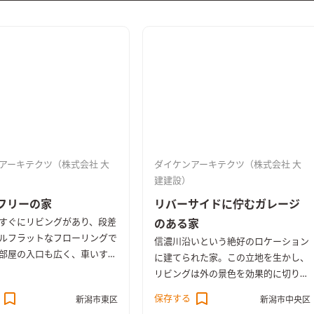
アーキテクツ（株式会社 大
ダイケンアーキテクツ（株式会社 大
建建設）
フリーの家
リバーサイドに佇むガレージ
すぐにリビングがあり、段差
のある家
ルフラットなフローリングで
信濃川沿いという絶好のロケーション
部屋の入口も広く、車いすで
に建てられた家。この立地を生かし、
スのない動線を確保。2階の
リビングは外の景色を効果的に切り取
と繋ぐ廊下（コリドール）か
るピクチャーウィンドウを設け、対岸
保存する
新潟市東区
新潟市中央区
下ろすとリビングが見える。
の朱鷺メッセを家に居ながら眺めるこ