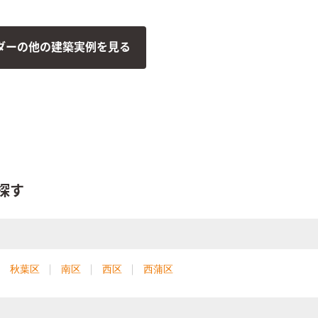
ングのヘリンボーンのアクセ
マリンランプなどビーチテイ
んだんに取り入れた。大開口
ダーの他の建築実例を見る
き抜けからは解放感があふれ
しを楽しみ、趣味を愉しむた
りある空間を印象付けた住ま
た。
探す
秋葉区
南区
西区
西蒲区