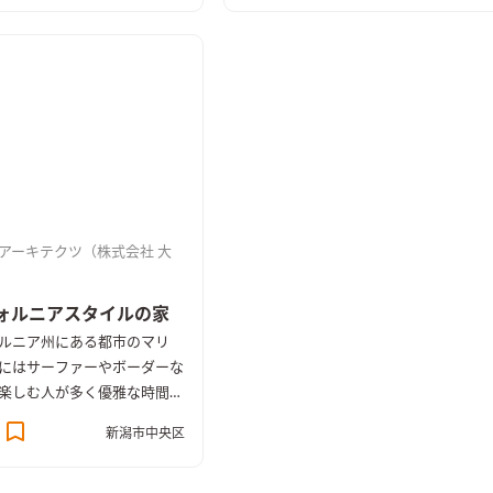
子がうかがえ家族が安心して
とができる。ご夫婦の要望でヴィンテ
ように設計。水まわりもバリ
ージ感のある雰囲気に仕上げ、鉄と木
仕様で洗面室から浴室入り口
を組み合わせた造作家具で空間に統一
がなくスムーズ。浴室内は手
感をもたせた。ダブル断熱、太陽光な
ンチがついており安心して使
ど性能面にも優れている。
。
アーキテクツ（株式会社 大
ォルニアスタイルの家
ルニア州にある都市のマリ
にはサーファーやボーダーな
楽しむ人が多く優雅な時間を
いる。そんなマリブの暮らし
新潟市中央区
リアや空間に取り入れたサー
ハウス。ブルーのクロスを基