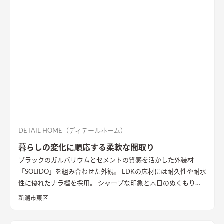
ました。
DETAIL HOME（ディテールホーム）
暮らしの変化に順応する柔軟な間取り
ブラックのガルバリウムとセメントの質感を活かした外装材
「SOLIDO」を組み合わせた外観。 LDKの床材には耐久性や耐水
性に優れたナラ樫を採用。 シャープな印象と木目のぬくもりが
調和した飽きのこない空間デザインに仕上げました。 リビング
新潟市東区
の勾配天井には格子と間接照明をあしらいました。 玄関ポーチ
はヘキサゴンスタイルに。 懐かしさと新しさを兼ね備えた個性