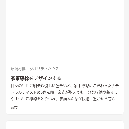
新潟材協 クオリティハウス
家事導線をデザインする
日々の生活に馴染む優しい色合いと、家事導線にこだわったナチ
ュラルテイストのSさん邸。家族が増えても十分な収納や暮らし
やすい生活導線をとりいれ、家族みんなが快適に過ごせる暮ら
しを実現させました。キッチンを中心に１階をぐるっと１周出
燕市
来るように全体を繋げ、掃除や洗濯、料理などの家事の負担を軽
減できるようプランをしました。