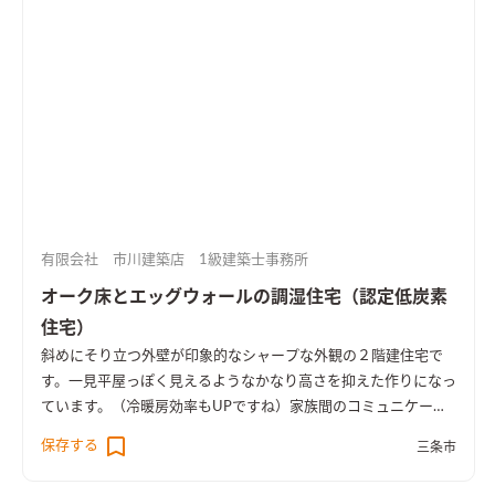
有限会社 市川建築店 1級建築士事務所
オーク床とエッグウォールの調湿住宅（認定低炭素
住宅）
斜めにそり立つ外壁が印象的なシャープな外観の２階建住宅で
す。一見平屋っぽく見えるようなかなり高さを抑えた作りになっ
ています。（冷暖房効率もUPですね）家族間のコミュニケーシ
ョンがどこでもとれる家をコンセプトに動線や間取りを工夫し
保存する
三条市
ました。釣りが趣味の施主様の為、２階に趣味室、裏口土間に
は魚をさばけるｽﾍﾟｰｽもあります。 内観は無垢のオーク床材とｴｯ