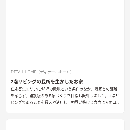
DETAIL HOME（ディテールホーム）
2階リビングの長所を生かしたお家
住宅密集エリアに43坪の敷地という条件のなか、隣家との距離
を感じず、開放感のある家づくりを目指し設計しました。 2階リ
ビングであることを最大限活用し、視界が抜ける方向に大開口
を設置することで眺望を確保。 リビング・ダイニング上部を全
て勾配天井にすることで開放的な大空間作りました。 インテリ
アはブラックを随所に使うことで空間を引き締め、赤みのある
木目を広い面積に使うことで品の中に温かみのある空間ができ