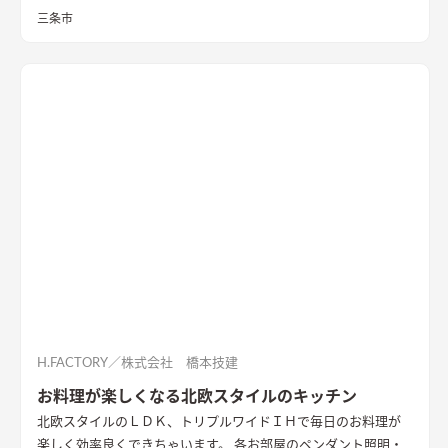
したお家になっています。
三条市
H.FACTORY／株式会社 橋本技建
お料理が楽しくなる北欧スタイルのキッチン
北欧スタイルのＬＤＫ、トリプルワイドＩＨで毎日のお料理が
楽しく効率良くできちゃいます。 各お部屋のペンダント照明・