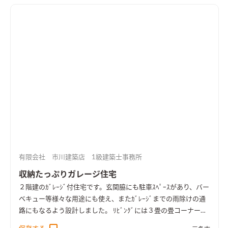
ｸﾞｳｫｰﾙ（卵の殻で調湿性あり）ｸﾞﾚｰの制作建具が高級感とおし
ゃれ感と演出しています。
有限会社 市川建築店 1級建築士事務所
収納たっぷりガレージ住宅
２階建のｶﾞﾚｰｼﾞ付住宅です。玄関脇にも駐車ｽﾍﾟｰｽがあり、バー
ベキュー等様々な用途にも使え、またｶﾞﾚｰｼﾞまでの雨除けの通
路にもなるよう設計しました。 ﾘﾋﾞﾝｸﾞには３畳の畳コーナー
（下部収納）とカウンターがあり、子供とのコミュニケーション