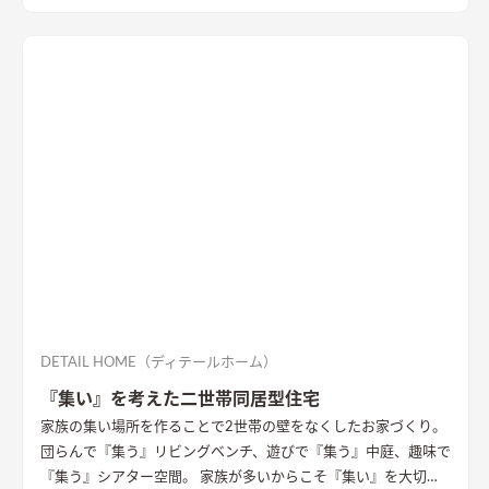
短くなるように設計しました。天然石と無垢材で造作した無添
加住宅オリジナルキッチンや洗面台、無垢の室内建具などは、
漆喰壁や無垢フローリングとの相性もバッチリ。 室内全体に統
一感があり、優しく温かみを感じられます。
DETAIL HOME（ディテールホーム）
『集い』を考えた二世帯同居型住宅
家族の集い場所を作ることで2世帯の壁をなくしたお家づくり。
団らんで『集う』リビングベンチ、遊びで『集う』中庭、趣味で
『集う』シアター空間。 家族が多いからこそ『集い』を大切に