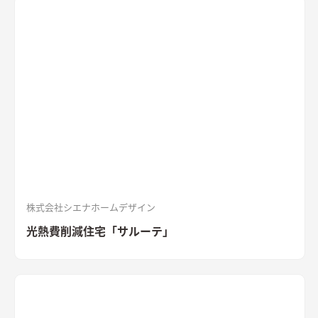
的なデザインが魅力の住まい。
質感を活かした外装材
「SOLIDO」を組み合わせた外観
ブラックのガルバリウム鋼板と
セメントの質感を活かした外装材「SOLIDO」を組み合わせた立
体的な外観。シンボルツリーはハナミズキ
シャープな印象と木
目のぬくもりが調和したLDK
和室と隣接したLDK。シャープな
印象と木目のぬくもりが調和した飽きのこない空間デザイン。
LDKの床材に耐久性や耐水性に優れたナラ樫を採用。
セメント
の質感が重厚感のあるキッチン
キッチン背面にも外壁と同じ
「SOLIDO」を施工。セメントの質感が重厚感を演出
株式会社シエナホームデザイン
光熱費削減住宅「サルーテ」