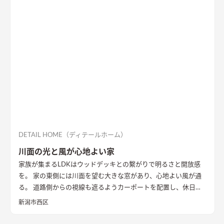
DETAIL HOME（ディテールホーム）
川面の光と風が心地よい家
家族が集まるLDKはウッドデッキとの繋がりで明るさと開放感
を。 家の東側には川面を望む大きな窓があり、心地よい風が通
る。 道路側からの視線も遮るようカーポートを配置し、休日に
は気心のしれた友人を招きウッドデッキでBBQ。 お酒を飲みな
新潟市西区
がら語らい、泊まっていけるようゲストルームも配置した。 水
回りの動線は家族・友人も気兼ねなく使えるようこだわり、各所