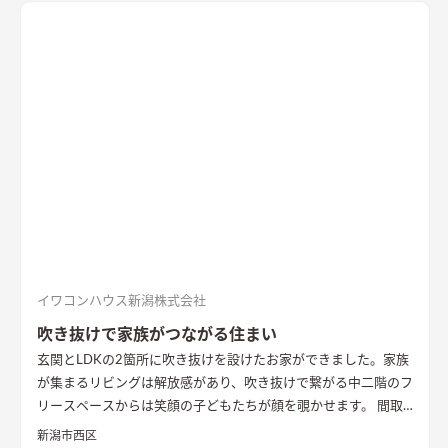
に収納を配置し片付けやすい工夫ができた。 開放感や収納計画
など見どころが詰まったお家となりました。
エコカラットと間
接照明でおしゃれな玄関
家の顔になる玄関には、間接照明を当
てた新柄エコカラット/ディニタを採用。採光も踏まえ窓も設置
した。
間接照明で映えるアクセントウォール
木目が好きなお施
主様が選んだレッドシダーの木パネル。間接照明を当てると陰
影が映えるデザイン。
ロールスクリーンで仕切れるゲストルーム
奥の空間はロールスクリーンで仕切れるゲストルーム。フロー
リングにすることで普段は広々リビングになる。キッチンとダ
イニングはカフェのような雰囲気を演出。
イワコンハウス新潟株式会社
吹き抜けで家族がつながる住まい
玄関とLDKの2箇所に吹き抜けを設けたお家ができました。家族
が集まるリビングは解放感があり、吹き抜けで繋がる中二階のフ
リースペースからは笑顔の子どもたちが顔を覗かせます。 間取
りは家事のしやすさを考え、キッチンから各お部屋への動線が
新潟市西区