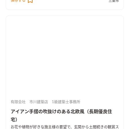
保存する
三条市
や生活にくつろぎや変化を与えてくれます。また、随所に収納が
たっぷりあり、小屋裏収納まであります。
有限会社 市川建築店 1級建築士事務所
アイアン手摺の吹抜けのある北欧風（長期優良住
宅）
お花や植物が好きな施主様の要望で、玄関から土間続きの観賞ス