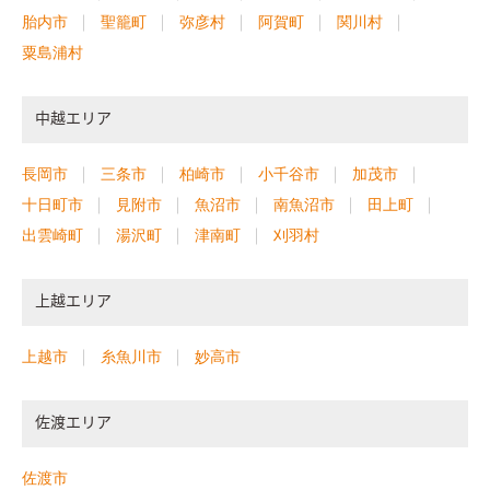
胎内市
聖籠町
弥彦村
阿賀町
関川村
粟島浦村
中越エリア
長岡市
三条市
柏崎市
小千谷市
加茂市
十日町市
見附市
魚沼市
南魚沼市
田上町
出雲崎町
湯沢町
津南町
刈羽村
上越エリア
上越市
糸魚川市
妙高市
佐渡エリア
佐渡市