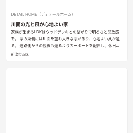
DETAIL HOME（ディテールホーム）
川面の光と風が心地よい家
家族が集まるLDKはウッドデッキとの繋がりで明るさと開放感
を。 家の東側には川面を望む大きな窓があり、心地よい風が通
る。 道路側からの視線も遮るようカーポートを配置し、休日に
は気心のしれた友人を招きウッドデッキでBBQ。 お酒を飲みな
新潟市西区
がら語らい、泊まっていけるようゲストルームも配置した。 水
回りの動線は家族・友人も気兼ねなく使えるようこだわり、各所
に収納を配置し片付けやすい工夫ができた。 開放感や収納計画
など見どころが詰まったお家となりました。
エコカラットと間
接照明でおしゃれな玄関
家の顔になる玄関には、間接照明を当
てた新柄エコカラット/ディニタを採用。採光も踏まえ窓も設置
した。
間接照明で映えるアクセントウォール
木目が好きなお施
主様が選んだレッドシダーの木パネル。間接照明を当てると陰
影が映えるデザイン。
ロールスクリーンで仕切れるゲストルーム
奥の空間はロールスクリーンで仕切れるゲストルーム。フロー
リングにすることで普段は広々リビングになる。キッチンとダ