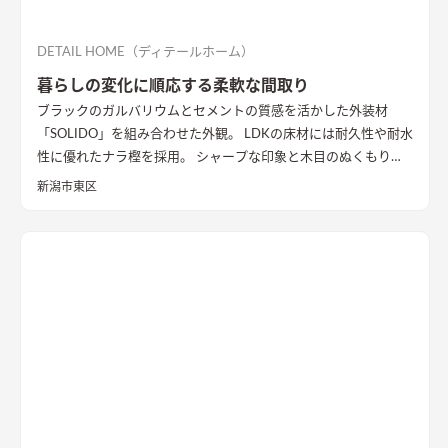
DETAIL HOME（ディテールホーム）
暮らしの変化に順応する柔軟な間取り
ブラックのガルバリウムとセメントの質感を活かした外装材
「SOLIDO」を組み合わせた外観。 LDKの床材には耐久性や耐水
性に優れたナラ樫を採用。 シャープな印象と木目のぬくもりが
調和した飽きのこない空間デザインに仕上げました。 リビング
新潟市東区
の勾配天井には格子と間接照明をあしらいました。 玄関ポーチ
はヘキサゴンスタイルに。 懐かしさと新しさを兼ね備えた個性
的なデザインが魅力の住まい。
質感を活かした外装材
「SOLIDO」を組み合わせた外観
ブラックのガルバリウム鋼板と
セメントの質感を活かした外装材「SOLIDO」を組み合わせた立
体的な外観。シンボルツリーはハナミズキ
シャープな印象と木
目のぬくもりが調和したLDK
和室と隣接したLDK。シャープな
印象と木目のぬくもりが調和した飽きのこない空間デザイン。
LDKの床材に耐久性や耐水性に優れたナラ樫を採用。
セメント
の質感が重厚感のあるキッチン
キッチン背面にも外壁と同じ
「SOLIDO」を施工。セメントの質感が重厚感を演出