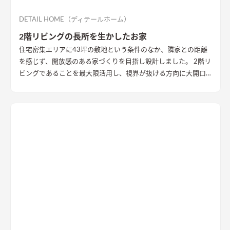
DETAIL HOME（ディテールホーム）
2階リビングの長所を生かしたお家
住宅密集エリアに43坪の敷地という条件のなか、隣家との距離
を感じず、開放感のある家づくりを目指し設計しました。 2階リ
ビングであることを最大限活用し、視界が抜ける方向に大開口
を設置することで眺望を確保。 リビング・ダイニング上部を全
て勾配天井にすることで開放的な大空間作りました。 インテリ
アはブラックを随所に使うことで空間を引き締め、赤みのある
木目を広い面積に使うことで品の中に温かみのある空間ができ
ました。