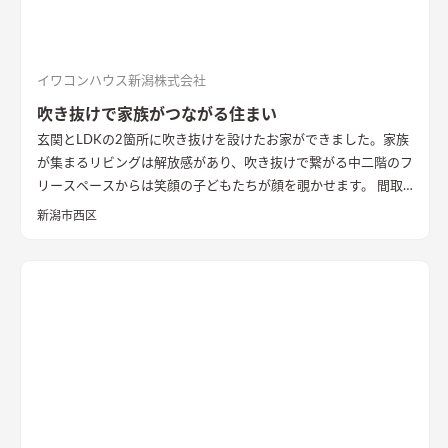
イニングはカフェのような雰囲気を演出。
イワコンハウス新潟株式会社
吹き抜けで家族がつながる住まい
玄関とLDKの2箇所に吹き抜けを設けたお家ができました。家族
が集まるリビングは解放感があり、吹き抜けで繋がる中二階のフ
リースペースからは笑顔の子どもたちが顔を覗かせます。 間取
りは家事のしやすさを考え、キッチンから各お部屋への動線が
新潟市西区
短くなるように設計しました。天然石と無垢材で造作した無添
加住宅オリジナルキッチンや洗面台、無垢の室内建具などは、
漆喰壁や無垢フローリングとの相性もバッチリ。 室内全体に統
一感があり、優しく温かみを感じられます。