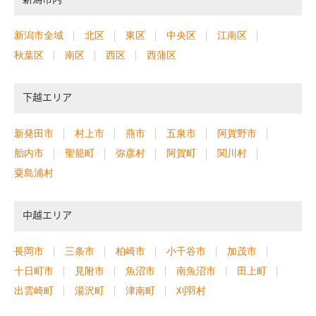
新潟市全域
北区
東区
中央区
江南区
秋葉区
南区
西区
西蒲区
下越エリア
新発田市
村上市
燕市
五泉市
阿賀野市
胎内市
聖籠町
弥彦村
阿賀町
関川村
粟島浦村
中越エリア
長岡市
三条市
柏崎市
小千谷市
加茂市
十日町市
見附市
魚沼市
南魚沼市
田上町
出雲崎町
湯沢町
津南町
刈羽村