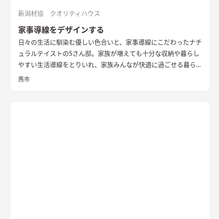
新潟材協 クオリティハウス
家事導線をデザインする
日々の生活に馴染む優しい色合いと、家事導線にこだわったナチ
ュラルテイストのSさん邸。家族が増えても十分な収納や暮らし
やすい生活導線をとりいれ、家族みんなが快適に過ごせる暮ら
しを実現させました。キッチンを中心に１階をぐるっと１周出
燕市
来るように全体を繋げ、掃除や洗濯、料理などの家事の負担を軽
減できるようプランをしました。