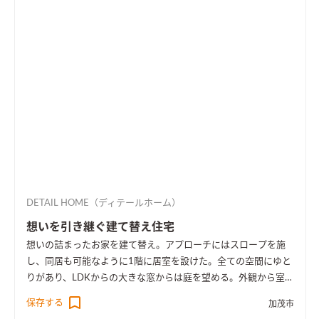
DETAIL HOME（ディテールホーム）
想いを引き継ぐ建て替え住宅
想いの詰まったお家を建て替え。アプローチにはスロープを施
し、同居も可能なように1階に居室を設けた。全ての空間にゆと
りがあり、LDKからの大きな窓からは庭を望める。外観から室内
空間まで広さを感じる事のできるお家となった。
保存する
加茂市