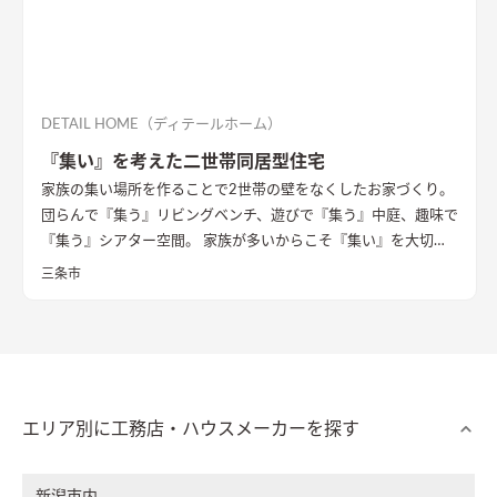
DETAIL HOME（ディテールホーム）
『集い』を考えた二世帯同居型住宅
家族の集い場所を作ることで2世帯の壁をなくしたお家づくり。
団らんで『集う』リビングベンチ、遊びで『集う』中庭、趣味で
『集う』シアター空間。 家族が多いからこそ『集い』を大切に
したお家になっています。
三条市
エリア別に工務店・ハウスメーカーを探す
新潟市内