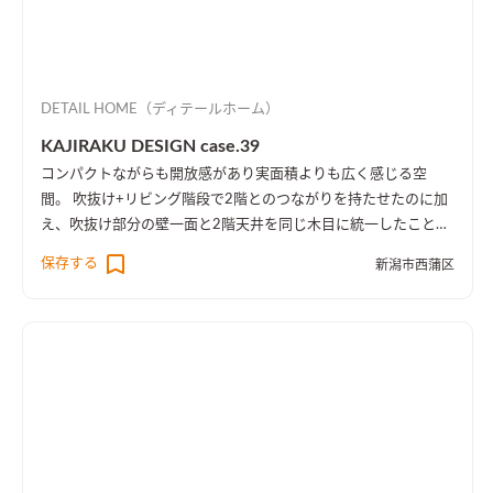
DETAIL HOME（ディテールホーム）
KAJIRAKU DESIGN case.39
コンパクトながらも開放感があり実面積よりも広く感じる空
間。 吹抜け+リビング階段で2階とのつながりを持たせたのに加
え、吹抜け部分の壁一面と2階天井を同じ木目に統一したことに
より、1階・2階の一体感を演出しました。 趣味のピアノ室は、
保存する
新潟市西蒲区
楽譜を整理する本棚を壁一面に設け、屋外への防音効果も担って
います。