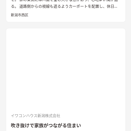
る。 道路側からの視線も遮るようカーポートを配置し、休日に
は気心のしれた友人を招きウッドデッキでBBQ。 お酒を飲みな
新潟市西区
がら語らい、泊まっていけるようゲストルームも配置した。 水
回りの動線は家族・友人も気兼ねなく使えるようこだわり、各所
に収納を配置し片付けやすい工夫ができた。 開放感や収納計画
など見どころが詰まったお家となりました。
エコカラットと間
接照明でおしゃれな玄関
家の顔になる玄関には、間接照明を当
てた新柄エコカラット/ディニタを採用。採光も踏まえ窓も設置
した。
間接照明で映えるアクセントウォール
木目が好きなお施
主様が選んだレッドシダーの木パネル。間接照明を当てると陰
影が映えるデザイン。
ロールスクリーンで仕切れるゲストルーム
奥の空間はロールスクリーンで仕切れるゲストルーム。フロー
リングにすることで普段は広々リビングになる。キッチンとダ
イニングはカフェのような雰囲気を演出。
イワコンハウス新潟株式会社
吹き抜けで家族がつながる住まい