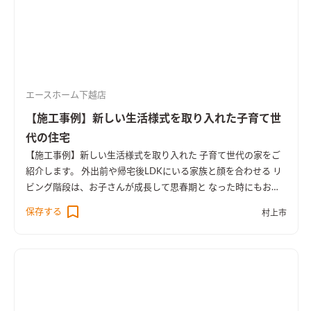
エースホーム下越店
【施工事例】新しい生活様式を取り入れた子育て世
代の住宅
【施工事例】
新しい生活様式を取り入れた 子育て世代の家をご
紹介します。 外出前や帰宅後LDKにいる家族と顔を合わせる リ
ビング階段は、お子さんが成長して思春期と なった時にもお子
さんとコミュニケーションが とりやすいのでふれあいを大切に
保存する
村上市
できます 玄関の隣にある２Way土間収納では、お子さんの帰宅
時に ランドセルや幼稚園グッズなどを一緒にお片付けできま
す。 さらに、洗面脱衣室や浴室へとつながっているので、 帰宅
後すぐに手洗いもできます 汚れて帰ってきてもそのままお風呂
場へ行けます 靴だけでなく上着や帽子・カバンなども収納でき
るので、 リビングにウイルスを持ち込みにくくすることができ