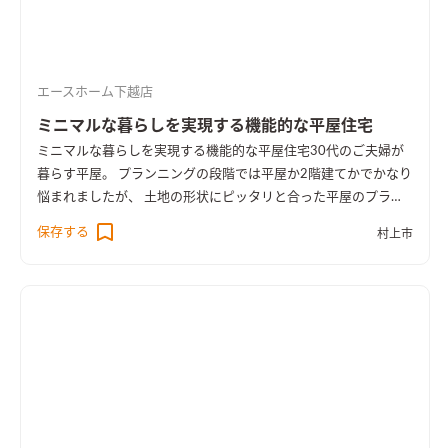
エースホーム下越店
ミニマルな暮らしを実現する機能的な平屋住宅
ミニマルな暮らしを実現する機能的な平屋住宅
30代のご夫婦が
暮らす平屋。 プランニングの段階では平屋か2階建てかでかなり
悩まれましたが、 土地の形状にピッタリと合った平屋のプラン
を気に入っていただき、 憧れの平屋を建てることになりまし
保存する
村上市
た。
勾配天井で広々としたリビング
天井を高く取り開放的な空
間に。 勾配天井が奥行きを演出し、広々としたリビングがさら
に広く感じられます。
使い勝手の良いウッドデッキ
リビングから
一続きになったウッドデッキは利便性抜群。 物干し場にはもち
ろんのこと、日向ぼっこやBBQも楽しめます。