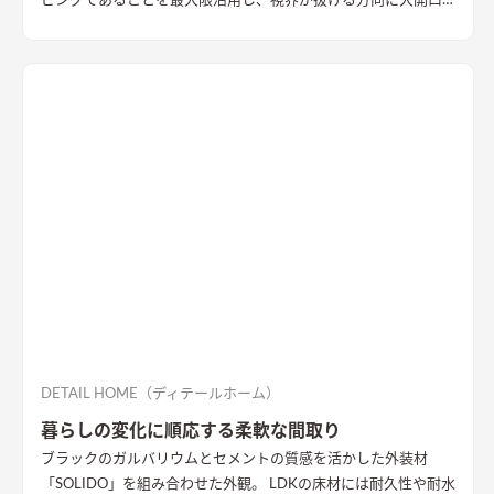
ビングであることを最大限活用し、視界が抜ける方向に大開口
を設置することで眺望を確保。 リビング・ダイニング上部を全
て勾配天井にすることで開放的な大空間作りました。 インテリ
アはブラックを随所に使うことで空間を引き締め、赤みのある
木目を広い面積に使うことで品の中に温かみのある空間ができ
ました。
DETAIL HOME（ディテールホーム）
暮らしの変化に順応する柔軟な間取り
ブラックのガルバリウムとセメントの質感を活かした外装材
「SOLIDO」を組み合わせた外観。 LDKの床材には耐久性や耐水