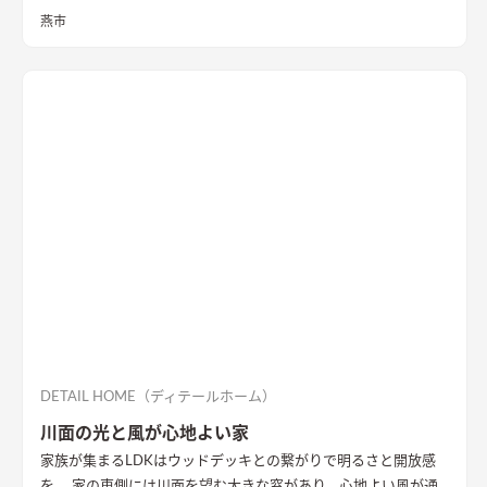
しを実現させました。キッチンを中心に１階をぐるっと１周出
燕市
来るように全体を繋げ、掃除や洗濯、料理などの家事の負担を軽
減できるようプランをしました。
DETAIL HOME（ディテールホーム）
川面の光と風が心地よい家
家族が集まるLDKはウッドデッキとの繋がりで明るさと開放感
を。 家の東側には川面を望む大きな窓があり、心地よい風が通