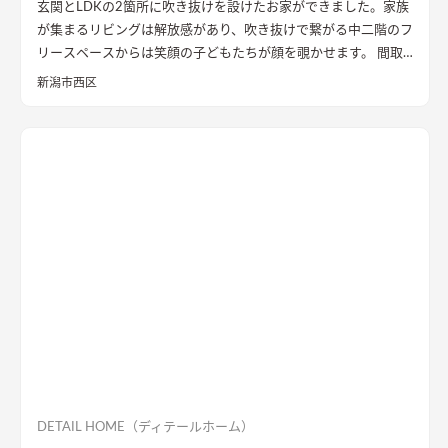
玄関とLDKの2箇所に吹き抜けを設けたお家ができました。家族
が集まるリビングは解放感があり、吹き抜けで繋がる中二階のフ
リースペースからは笑顔の子どもたちが顔を覗かせます。 間取
りは家事のしやすさを考え、キッチンから各お部屋への動線が
新潟市西区
短くなるように設計しました。天然石と無垢材で造作した無添
加住宅オリジナルキッチンや洗面台、無垢の室内建具などは、
漆喰壁や無垢フローリングとの相性もバッチリ。 室内全体に統
一感があり、優しく温かみを感じられます。
DETAIL HOME（ディテールホーム）