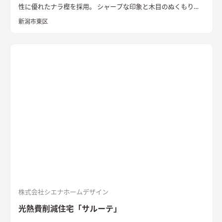
性に優れたナラ樫を採用。 シャープな印象と木目のぬくもりが
調和した飽きのこない空間デザインに仕上げました。 リビング
新潟市東区
の勾配天井には格子と間接照明をあしらいました。 玄関ポーチ
はヘキサゴンスタイルに。 懐かしさと新しさを兼ね備えた個性
的なデザインが魅力の住まい。
質感を活かした外装材
「SOLIDO」を組み合わせた外観
ブラックのガルバリウム鋼板と
セメントの質感を活かした外装材「SOLIDO」を組み合わせた立
体的な外観。シンボルツリーはハナミズキ
シャープな印象と木
目のぬくもりが調和したLDK
和室と隣接したLDK。シャープな
印象と木目のぬくもりが調和した飽きのこない空間デザイン。
LDKの床材に耐久性や耐水性に優れたナラ樫を採用。
セメント
の質感が重厚感のあるキッチン
キッチン背面にも外壁と同じ
「SOLIDO」を施工。セメントの質感が重厚感を演出
株式会社シエナホームデザイン
光熱費削減住宅「サルーテ」