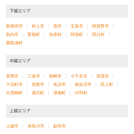
下越エリア
新発田市
村上市
燕市
五泉市
阿賀野市
胎内市
聖籠町
弥彦村
阿賀町
関川村
粟島浦村
中越エリア
長岡市
三条市
柏崎市
小千谷市
加茂市
十日町市
見附市
魚沼市
南魚沼市
田上町
出雲崎町
湯沢町
津南町
刈羽村
上越エリア
上越市
糸魚川市
妙高市