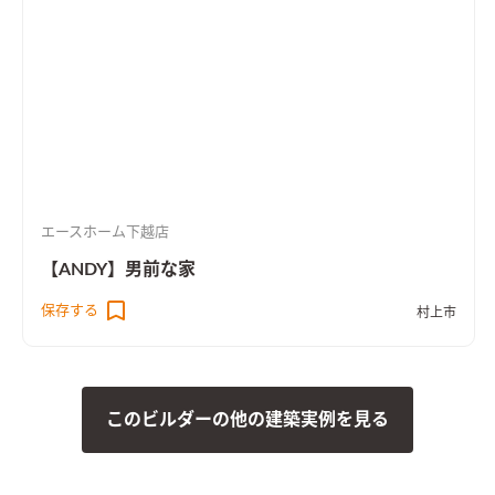
ます。 トイレにはデザインエコカラットを使用 臭いの原因とな
る成分を吸着 複数のにおいの成分が混ざった「複合臭」にも 効
果抜群です 最近ではシックハウス症候群になるお子さまも増え
てきています。 エコカラットは有害物質を吸着して空気中の濃
度を 低減するので、子どもたちも安心して生活できます 絵を飾
るような感覚で様々なスタイルから選択できるので 壁紙の代わ
りに使用されたりと、とても人気です キッチンを中心とした回
遊動線に２Way土間収納や 洗面もあるので、家族を感じながら
生活でき 安心安全に子育てできるお家です 商品名【Andy片流
エースホーム下越店
れ オーセンティック】
【ANDY】男前な家
保存する
村上市
このビルダーの他の建築実例を見る