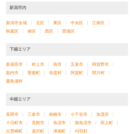
新潟市内
新潟市全域
北区
東区
中央区
江南区
秋葉区
南区
西区
西蒲区
下越エリア
新発田市
村上市
燕市
五泉市
阿賀野市
胎内市
聖籠町
弥彦村
阿賀町
関川村
粟島浦村
中越エリア
長岡市
三条市
柏崎市
小千谷市
加茂市
十日町市
見附市
魚沼市
南魚沼市
田上町
出雲崎町
湯沢町
津南町
刈羽村