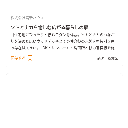
株式会社清新ハウス
ソトとナカを愉しむ広がる暮らしの家
旧住宅地にひっそりと佇むモダンな体裁。ソトとナカのつなが
りを深めた広いウッドデッキとその仲介役の木製大型片引き戸
の存在は大きい。LDK・サンルーム・洗面所と杉の羽目板を施
し、無垢をふんだんに堪能できる空間に仕上がった。長期優良
保存する
新潟市秋葉区
住宅で確かなクオリティで安心して末永く暮らす住まいでもあ
る。 外皮平均熱貫流率UA値0.49と温熱環境も良好。BELS５つ
星認定住宅で一次消費エネルギー量31％削減した省エネルギー
の住まいとなった。