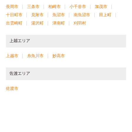
長岡市
三条市
柏崎市
小千谷市
加茂市
十日町市
見附市
魚沼市
南魚沼市
田上町
出雲崎町
湯沢町
津南町
刈羽村
上越エリア
上越市
糸魚川市
妙高市
佐渡エリア
佐渡市