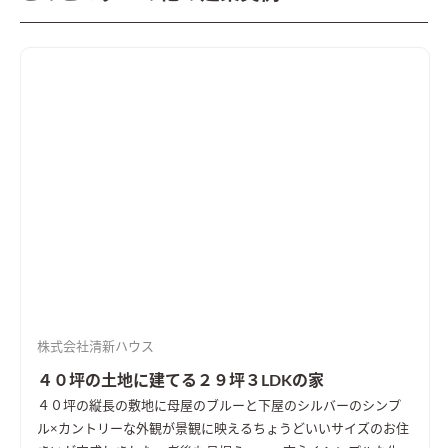
株式会社清新ハウス
４０坪の土地に建てる２９坪３LDKの家
４０坪の縦長の敷地に母屋のブルーと下屋のシルバーのシンプ
ル×カントリーな外観が景観に映えるちょうどいいサイズのお住