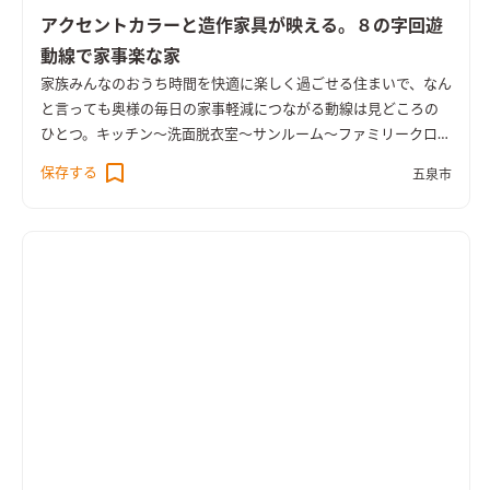
アクセントカラーと造作家具が映える。８の字回遊
動線で家事楽な家
家族みんなのおうち時間を快適に楽しく過ごせる住まいで、なん
と言っても奥様の毎日の家事軽減につながる動線は見どころの
ひとつ。キッチン～洗面脱衣室～サンルーム～ファミリークロー
ゼットを８の字で回遊できます。そのほかにもご主人様の３帖書
保存する
五泉市
斎、家族みんなで使えるLDKデスクカウンターなど、家族みんな
が楽しく過ごせる空間が盛り沢山。コロナ禍において注目され
る書斎スペースや将来的に理想の１階寝室なども参考になるこ
と間違いありません。WOOD×白の中でグレー色が映え、外観は
木格子がアクセント。木の温もりがお出迎えします。