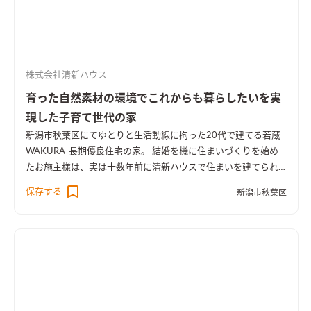
株式会社清新ハウス
育った自然素材の環境でこれからも暮らしたいを実
現した子育て世代の家
新潟市秋葉区にてゆとりと生活動線に拘った20代で建てる若蔵-
WAKURA-長期優良住宅の家。 結婚を機に住まいづくりを始め
たお施主様は、実は十数年前に清新ハウスで住まいを建てられ
たオーナー様のお子さんでした。慣れ親しんだ実家の住み心地
保存する
新潟市秋葉区
が大好きで、自分たちも家を建てるときは自然素材の住まいがい
いねと考え、2世代に渡り住まいづくりのお手伝いをさせて頂き
ました。そんな自然素材の住まいで育ったオーナー様が住まい
づくりに拘った事は 〇自然が暮らしの中にある生活 〇家事や収
納などの生活のしやすさ 〇光が注ぐ明るい空間 理想の間取りを
何度も相談打合せし完成した間取りは、家全体や各所がゆった
りとした広さで、キッチンに立つと家全体が見渡せ、お庭を見な