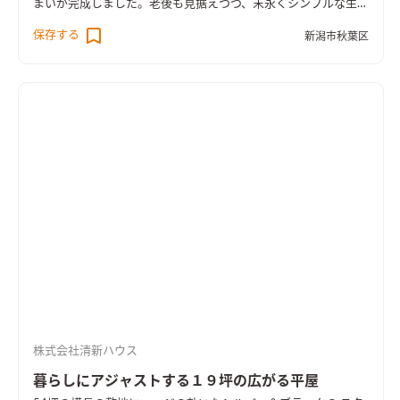
まいが完成しました。老後も見据えつつ、末永くシンプルな生活
をお過ごし頂けるシンプルコンパクトな２９坪の間取り。東か
保存する
新潟市秋葉区
ら西へ伸びる敷地と環境を活かした気持ちのいい風が抜ける設
計は狙い通り！コンパクトなLDKにこだわりの水廻り、西側に設
けた温かな寝室、２Fホール書斎などみどころ満載です！長期優
良住宅・BELS★５の高性能住宅、4人家族対応の3LDKの間取
り。無駄なものを省きシンプルに拘るミニマムな暮らしの住ま
いを是非ご覧ください。
株式会社清新ハウス
暮らしにアジャストする１９坪の広がる平屋