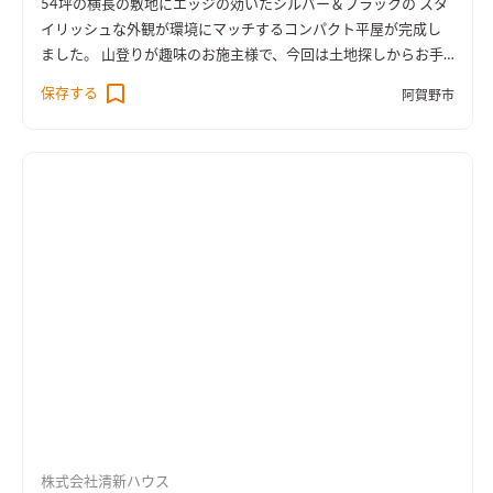
54坪の横長の敷地にエッジの効いたシルバー＆ブラックの スタ
イリッシュな外観が環境にマッチするコンパクト平屋が完成し
ました。 山登りが趣味のお施主様で、今回は土地探しからお手
伝いさせていただき、山も近い長閑な土地を選択。 お住まいは
保存する
阿賀野市
老後と趣味と大切なペットとの快適な暮らしを重視し、平屋ス
タイルを求めました。登山道具を収納する広々とした玄関クロ
ークをはじめ、老後も快適な平屋の間取り、リビングは畳を埋め
込みゆったりとくつろげる場所を確保しました。 さらにペット
との暮らしを意識し堅木のナラフローリングを採用。杉のフロ
アとはまた違う雰囲気のSEISHIN-STYLEです。
株式会社清新ハウス