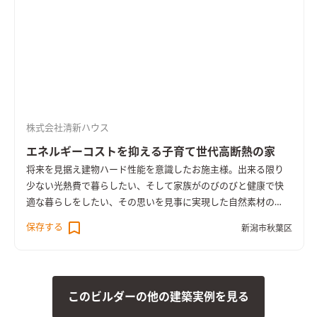
がら夫婦仲良く料理を楽しめ、何といってもぐるぐる回れる回
遊動線で、忙しい毎日でも効率よく家事をこなすことが出来るプ
ランに。 ゆったりとした回遊できる間取りや、朝陽が差し込む
ダイニングキッチン、南向きの明るく爽やかなリビング、水回り
近くのファミリークロークetc・・・ 全てにおいて大満足の仕上
がりとなった子育て世代のこれからの家です。
株式会社清新ハウス
エネルギーコストを抑える子育て世代高断熱の家
将来を見据え建物ハード性能を意識したお施主様。出来る限り
少ない光熱費で暮らしたい、そして家族がのびのびと健康で快
適な暮らしをしたい、その思いを見事に実現した自然素材の
家。７年に渡り住まいづくりに関して学び研究し、自分たち家
保存する
新潟市秋葉区
族にどのような家が合うのかを考えてきました。長期優良住宅
を認定取得し末永く安心して暮らせる住まいに仕上りました。
このビルダーの他の建築実例を見る