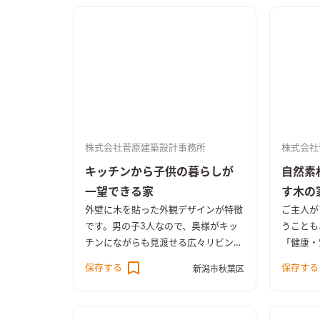
株式会社菅原建築設計事務所
株式会社
キッチンから子供の暮らしが
自然素
一望できる家
す木の
外壁に木を貼った外観デザインが特徴
ご主人が
です。男の子3人なので、奥様がキッ
うことも
チンにながらも見渡せる広々リビング
「健康・
がコンセプトでです。上り棒や雲梯な
ました。
保存する
保存する
新潟市秋葉区
どいたるところに楽しい遊び場もあり
ウスの家
ます。
た。 開
口窓、そ