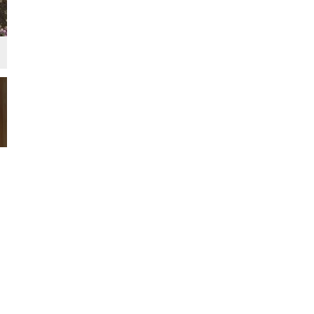
外観
モダン
自然素材
、