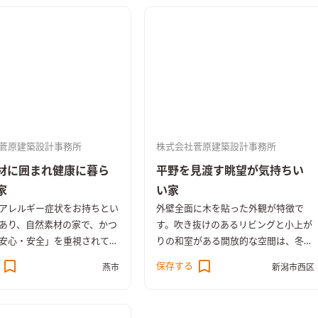
菅原建築設計事務所
株式会社菅原建築設計事務所
材に囲まれ健康に暮ら
平野を見渡す眺望が気持ちい
家
い家
アレルギー症状をお持ちとい
外壁全面に木を貼った外観が特徴で
あり、自然素材の家で、かつ
す。吹き抜けのあるリビングと小上が
安心・安全」を重視されてい
りの和室がある開放的な空間は、冬は
 そういう点でもエシカルハ
床下エアコンからの暖気が家全体に循
保存する
燕市
新潟市西区
づくりに共感いただきまし
環する快適な家です。
放的なリビングには大きな開
して無垢材で製作した造作の