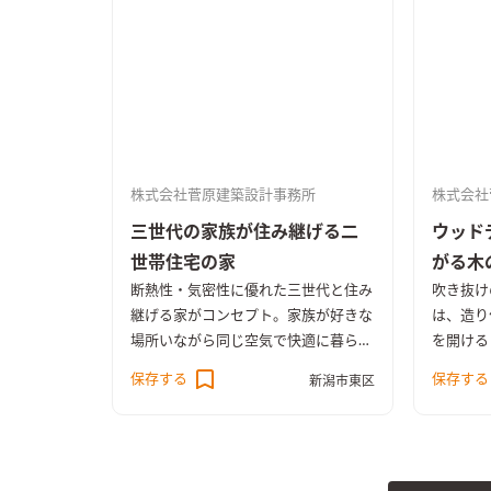
家具もと
株式会社菅原建築設計事務所
株式会社
三世代の家族が住み継げる二
ウッド
世帯住宅の家
がる木
断熱性・気密性に優れた三世代と住み
吹き抜け
継げる家がコンセプト。家族が好きな
は、造り
場所いながら同じ空気で快適に暮らせ
を開ける
る家です。
また、外
保存する
保存する
新潟市東区
から直接
アウトド
っていま