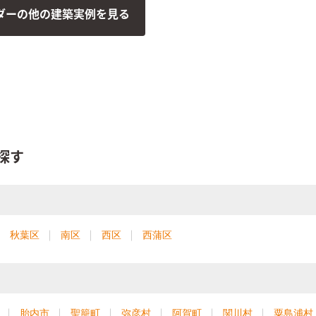
ダーの他の建築実例を見る
探す
秋葉区
南区
西区
西蒲区
胎内市
聖籠町
弥彦村
阿賀町
関川村
粟島浦村