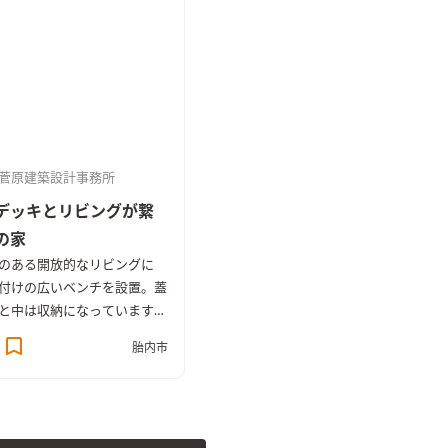
てもフィットしています。
菅原建築設計事務所
デッキとリビングが繋
の家
のある開放的なリビングに
付けの広いベンチを設置。蓋
と中は収納になっています。
のウッドデッキにはリビング
胎内市
出入りでき、天気の良い日は
アの楽しさも持てる設計とな
す。