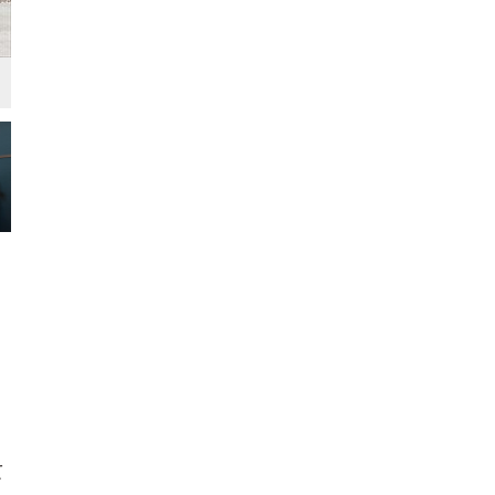
外観
シンプル・ナチュラル
自然素材
て