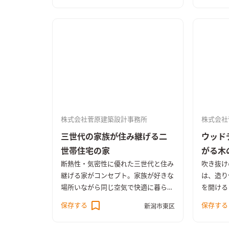
ます。
株式会社菅原建築設計事務所
株式会社
三世代の家族が住み継げる二
ウッド
世帯住宅の家
がる木
断熱性・気密性に優れた三世代と住み
吹き抜け
継げる家がコンセプト。家族が好きな
は、造り
場所いながら同じ空気で快適に暮らせ
を開ける
る家です。
また、外
保存する
保存する
新潟市東区
から直接
アウトド