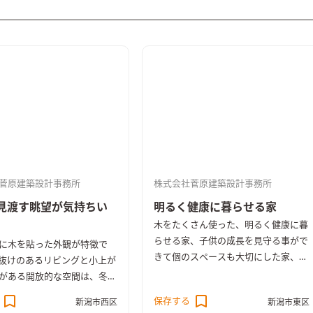
菅原建築設計事務所
株式会社菅原建築設計事務所
見渡す眺望が気持ちい
明るく健康に暮らせる家
木をたくさん使った、明るく健康に暮
らせる家、子供の成長を見守る事がで
に木を貼った外観が特徴で
きて個のスペースも大切にした家、み
抜けのあるリビングと小上が
んなが寛げて、集まりたくなるような
がある開放的な空間は、冬は
家、この三つがコンセプトです。
コンからの暖気が家全体に循
保存する
新潟市西区
新潟市東区
適な家です。