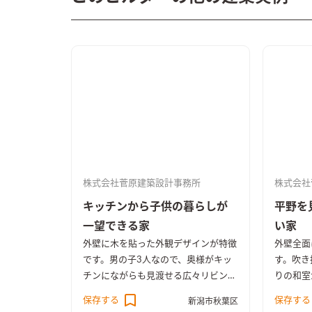
株式会社菅原建築設計事務所
株式会社
キッチンから子供の暮らしが
平野を
一望できる家
い家
外壁に木を貼った外観デザインが特徴
外壁全面
です。男の子3人なので、奥様がキッ
す。吹き
チンにながらも見渡せる広々リビング
りの和室
がコンセプトでです。上り棒や雲梯な
床下エア
保存する
保存する
新潟市秋葉区
どいたるところに楽しい遊び場もあり
環する快