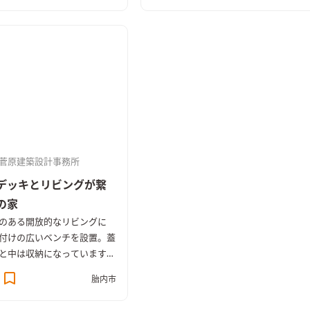
菅原建築設計事務所
デッキとリビングが繋
の家
のある開放的なリビングに
付けの広いベンチを設置。蓋
と中は収納になっています。
のウッドデッキにはリビング
胎内市
出入りでき、天気の良い日は
アの楽しさも持てる設計とな