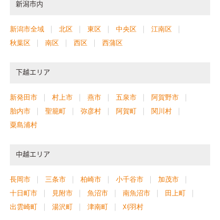
新潟市内
新潟市全域
北区
東区
中央区
江南区
秋葉区
南区
西区
西蒲区
下越エリア
新発田市
村上市
燕市
五泉市
阿賀野市
胎内市
聖籠町
弥彦村
阿賀町
関川村
粟島浦村
中越エリア
長岡市
三条市
柏崎市
小千谷市
加茂市
十日町市
見附市
魚沼市
南魚沼市
田上町
出雲崎町
湯沢町
津南町
刈羽村