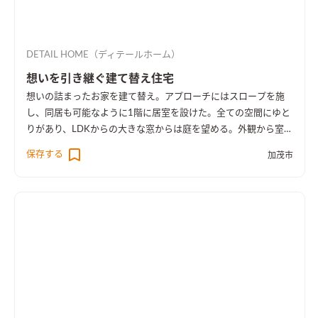
DETAIL HOME（ディテールホーム）
想いを引き継ぐ建て替え住宅
想いの詰まったお家を建て替え。アプローチにはスロープを施
し、同居も可能なように1階に居室を設けた。全ての空間にゆと
りがあり、LDKからの大きな窓からは庭を望める。外観から室内
空間まで広さを感じる事のできるお家となった。
保存する
加茂市