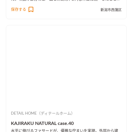
より、1階・2階の一体感を演出しました。 趣味のピアノ室は、
保存する
新潟市西蒲区
楽譜を整理する本棚を壁一面に設け、屋外への防音効果も担って
います。
DETAIL HOME（ディテールホーム）
KAJIRAKU NATURAL case.40
水平に伸びるファサードが、優雅な佇まいを実現。外部から建