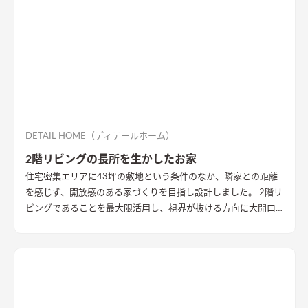
DETAIL HOME（ディテールホーム）
2階リビングの長所を生かしたお家
住宅密集エリアに43坪の敷地という条件のなか、隣家との距離
を感じず、開放感のある家づくりを目指し設計しました。 2階リ
ビングであることを最大限活用し、視界が抜ける方向に大開口
を設置することで眺望を確保。 リビング・ダイニング上部を全
て勾配天井にすることで開放的な大空間作りました。 インテリ
アはブラックを随所に使うことで空間を引き締め、赤みのある
木目を広い面積に使うことで品の中に温かみのある空間ができ
ました。