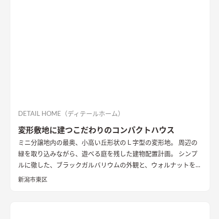
DETAIL HOME（ディテールホーム）
変形敷地に建つこだわりのコンパクトハウス
ミニ分譲地内の最奥、小高い丘形状のＬ字型の変形地。 周辺の
緑を取り込みながら、遊べる庭を残した建物配置計画。 シンプ
ルに徹した、ブラックガルバリウムの外観と、ウォルナットを基
調としたインテリアが、落ち着きのある住まいを演出していま
新潟市東区
す。
外観
黒いガルバリウムとサイディングの組み合わせ。グレー
トーンのサイディングと木目調の軒天を合わせたシンプルな外
観
LDK
大きな窓の開口は、高台の立地を生かした位置に配置。