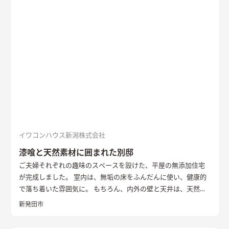
落ち着いた空間の中でのアクセントとなっている
キッチン
アク
セントの壁は同一柄のクロスを使い、モノトーンでまとめた。
造作ダイニングテーブルのアイアンとの相性を考えた
洗面
玄関
ホールからつながる洗面脱衣室。造作の洗面台とリネン収納、
脱衣ランドリールームと一体とし、ガス乾燥機を併設。家事効
率を向上させた
書斎
２階に配置した趣味部屋。お気に入りのコ
レクションを並べる可動棚。ワーキングスペースとしても活用
できる
イワコンハウス新潟株式会社
漆喰と天然素材に囲まれた別邸
ご夫婦それぞれの趣味のスペースを設けた、平屋の無添加住宅
が完成しました。 室内は、無垢の床をふんだんに使い、健康的
で落ち着いた雰囲気に。 もちろん、内外の壁と天井は、天然素
材100％の無添加住宅オリジナル漆喰。 リビングの大きな窓か
新発田市
らは、季節ごとに表情を変える公園の木々を楽しむことができ
ます。