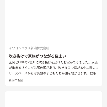
イワコンハウス新潟株式会社
吹き抜けで家族がつながる住まい
玄関とLDKの2箇所に吹き抜けを設けたお家ができました。家族
が集まるリビングは解放感があり、吹き抜けで繋がる中二階のフ
リースペースからは笑顔の子どもたちが顔を覗かせます。 間取
りは家事のしやすさを考え、キッチンから各お部屋への動線が
新潟市西区
短くなるように設計しました。天然石と無垢材で造作した無添
加住宅オリジナルキッチンや洗面台、無垢の室内建具などは、
漆喰壁や無垢フローリングとの相性もバッチリ。 室内全体に統
一感があり、優しく温かみを感じられます。