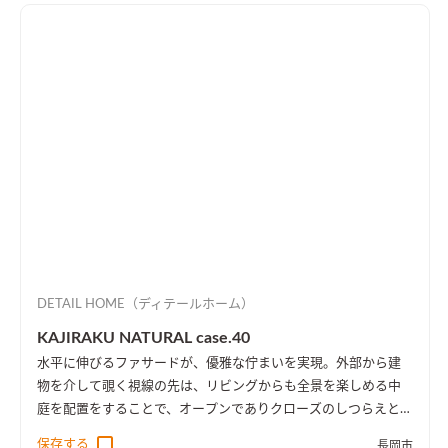
DETAIL HOME（ディテールホーム）
KAJIRAKU NATURAL case.40
水平に伸びるファサードが、優雅な佇まいを実現。外部から建
物を介して覗く視線の先は、リビングからも全景を楽しめる中
庭を配置をすることで、オープンでありクローズのしつらえとし
た。
保存する
長岡市