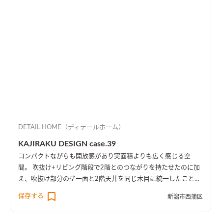
DETAIL HOME（ディテールホーム）
KAJIRAKU DESIGN case.39
コンパクトながらも開放感があり実面積よりも広く感じる空
間。 吹抜け+リビング階段で2階とのつながりを持たせたのに加
え、吹抜け部分の壁一面と2階天井を同じ木目に統一したことに
より、1階・2階の一体感を演出しました。 趣味のピアノ室は、
保存する
新潟市西蒲区
楽譜を整理する本棚を壁一面に設け、屋外への防音効果も担って
います。