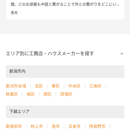
間、どのお部屋も中庭と繋がることで外との繋がりをどこにい
ても感じることができる。 2階にはセカンドリビング、ミニキッ
燕市
チンを配置。完全分離型とは違う、セミ2世帯住宅。
中庭に面し
て全面に開口を設け、明るさを確保したLDK
2階にはセカンドリ
ビング、ミニキッチンを配置。完全分離型とは違う、セミ2世帯
住宅。
間接照明が際立つ和空間
和室もあえて下がり壁を設け、扉
がなくとも空間を分ける演出が施されている
エリア別に工務店・ハウスメーカーを探す
新潟市内
新潟市全域
北区
東区
中央区
江南区
秋葉区
南区
西区
西蒲区
下越エリア
新発田市
村上市
燕市
五泉市
阿賀野市