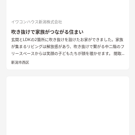
イワコンハウス新潟株式会社
吹き抜けで家族がつながる住まい
玄関とLDKの2箇所に吹き抜けを設けたお家ができました。家族
が集まるリビングは解放感があり、吹き抜けで繋がる中二階のフ
リースペースからは笑顔の子どもたちが顔を覗かせます。 間取
りは家事のしやすさを考え、キッチンから各お部屋への動線が
新潟市西区
短くなるように設計しました。天然石と無垢材で造作した無添
加住宅オリジナルキッチンや洗面台、無垢の室内建具などは、
漆喰壁や無垢フローリングとの相性もバッチリ。 室内全体に統
一感があり、優しく温かみを感じられます。