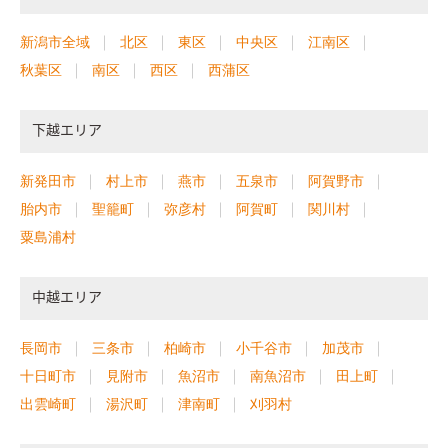
新潟市全域
北区
東区
中央区
江南区
秋葉区
南区
西区
西蒲区
下越エリア
新発田市
村上市
燕市
五泉市
阿賀野市
胎内市
聖籠町
弥彦村
阿賀町
関川村
粟島浦村
中越エリア
長岡市
三条市
柏崎市
小千谷市
加茂市
十日町市
見附市
魚沼市
南魚沼市
田上町
出雲崎町
湯沢町
津南町
刈羽村