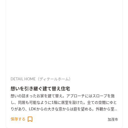
DETAIL HOME（ディテールホーム）
想いを引き継ぐ建て替え住宅
想いの詰まったお家を建て替え。アプローチにはスロープを施
し、同居も可能なように1階に居室を設けた。全ての空間にゆと
りがあり、LDKからの大きな窓からは庭を望める。外観から室内
空間まで広さを感じる事のできるお家となった。
保存する
加茂市