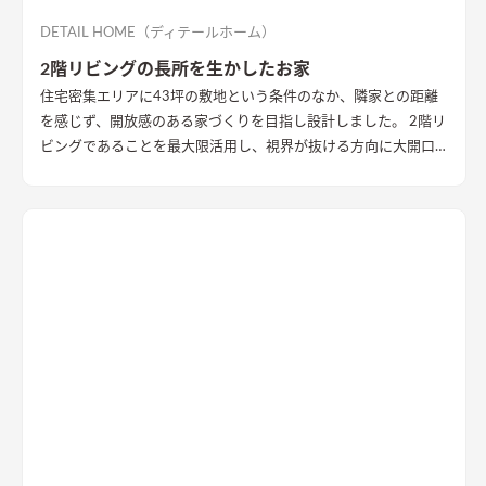
DETAIL HOME（ディテールホーム）
2階リビングの長所を生かしたお家
住宅密集エリアに43坪の敷地という条件のなか、隣家との距離
を感じず、開放感のある家づくりを目指し設計しました。 2階リ
ビングであることを最大限活用し、視界が抜ける方向に大開口
を設置することで眺望を確保。 リビング・ダイニング上部を全
て勾配天井にすることで開放的な大空間作りました。 インテリ
アはブラックを随所に使うことで空間を引き締め、赤みのある
木目を広い面積に使うことで品の中に温かみのある空間ができ
ました。