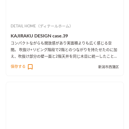
DETAIL HOME（ディテールホーム）
KAJIRAKU DESIGN case.39
コンパクトながらも開放感があり実面積よりも広く感じる空
間。 吹抜け+リビング階段で2階とのつながりを持たせたのに加
え、吹抜け部分の壁一面と2階天井を同じ木目に統一したことに
より、1階・2階の一体感を演出しました。 趣味のピアノ室は、
保存する
新潟市西蒲区
楽譜を整理する本棚を壁一面に設け、屋外への防音効果も担って
います。