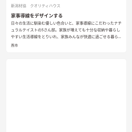
新潟材協 クオリティハウス
家事導線をデザインする
日々の生活に馴染む優しい色合いと、家事導線にこだわったナチ
ュラルテイストのSさん邸。家族が増えても十分な収納や暮らし
やすい生活導線をとりいれ、家族みんなが快適に過ごせる暮ら
しを実現させました。キッチンを中心に１階をぐるっと１周出
燕市
来るように全体を繋げ、掃除や洗濯、料理などの家事の負担を軽
減できるようプランをしました。