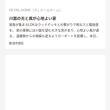
DETAIL HOME（ディテールホーム）
川面の光と風が心地よい家
家族が集まるLDKはウッドデッキとの繋がりで明るさと開放感
を。 家の東側には川面を望む大きな窓があり、心地よい風が通
る。 道路側からの視線も遮るようカーポートを配置し、休日に
は気心のしれた友人を招きウッドデッキでBBQ。 お酒を飲みな
新潟市西区
がら語らい、泊まっていけるようゲストルームも配置した。 水
回りの動線は家族・友人も気兼ねなく使えるようこだわり、各所
に収納を配置し片付けやすい工夫ができた。 開放感や収納計画
など見どころが詰まったお家となりました。
エコカラットと間
接照明でおしゃれな玄関
家の顔になる玄関には、間接照明を当
てた新柄エコカラット/ディニタを採用。採光も踏まえ窓も設置
した。
間接照明で映えるアクセントウォール
木目が好きなお施
主様が選んだレッドシダーの木パネル。間接照明を当てると陰
影が映えるデザイン。
ロールスクリーンで仕切れるゲストルーム
奥の空間はロールスクリーンで仕切れるゲストルーム。フロー
リングにすることで普段は広々リビングになる。キッチンとダ
イニングはカフェのような雰囲気を演出。