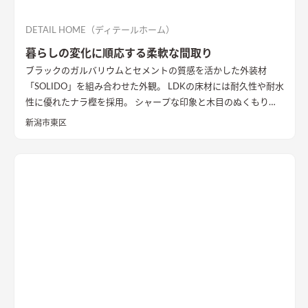
DETAIL HOME（ディテールホーム）
暮らしの変化に順応する柔軟な間取り
ブラックのガルバリウムとセメントの質感を活かした外装材
「SOLIDO」を組み合わせた外観。 LDKの床材には耐久性や耐水
性に優れたナラ樫を採用。 シャープな印象と木目のぬくもりが
調和した飽きのこない空間デザインに仕上げました。 リビング
新潟市東区
の勾配天井には格子と間接照明をあしらいました。 玄関ポーチ
はヘキサゴンスタイルに。 懐かしさと新しさを兼ね備えた個性
的なデザインが魅力の住まい。
質感を活かした外装材
「SOLIDO」を組み合わせた外観
ブラックのガルバリウム鋼板と
セメントの質感を活かした外装材「SOLIDO」を組み合わせた立
体的な外観。シンボルツリーはハナミズキ
シャープな印象と木
目のぬくもりが調和したLDK
和室と隣接したLDK。シャープな
印象と木目のぬくもりが調和した飽きのこない空間デザイン。
LDKの床材に耐久性や耐水性に優れたナラ樫を採用。
セメント
の質感が重厚感のあるキッチン
キッチン背面にも外壁と同じ
「SOLIDO」を施工。セメントの質感が重厚感を演出