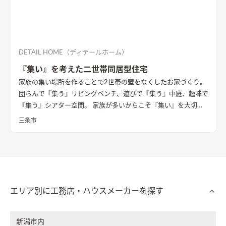
DETAIL HOME（ディテールホーム）
『集い』を考えた二世帯同居型住宅
家族の集い場所を作ることで2世帯の壁をなくしたお家づくり。
団らんで『集う』リビングベンチ、遊びで『集う』中庭、趣味で
『集う』シアター空間。 家族が多いからこそ『集い』を大切に
したお家になっています。
三条市
エリア別に工務店・ハウスメーカーを探す
新潟市内