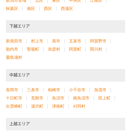
新潟市全域
北区
東区
中央区
江南区
秋葉区
南区
西区
西蒲区
下越エリア
新発田市
村上市
燕市
五泉市
阿賀野市
胎内市
聖籠町
弥彦村
阿賀町
関川村
粟島浦村
中越エリア
長岡市
三条市
柏崎市
小千谷市
加茂市
十日町市
見附市
魚沼市
南魚沼市
田上町
出雲崎町
湯沢町
津南町
刈羽村
上越エリア